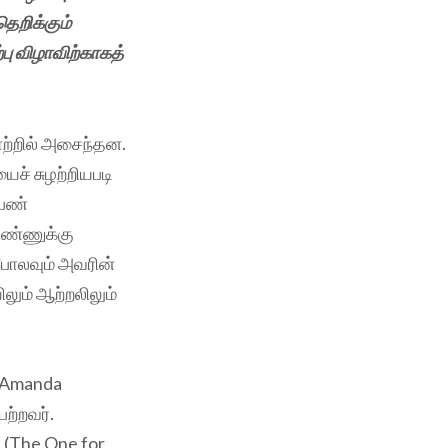
தெறிக்கும்
பு விழாவிற்காகத்
ற்றில் அசைந்தன.
ச் சுழற்றியபடி
பெண்
ெண்ணுக்கு
போலவும் அவரின்
லும் ஆற்றலிலும்
 (Amanda
ற்றவர்.
(The One for