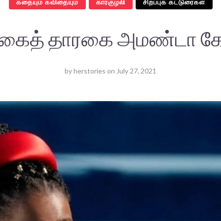
கதையும் கவிதையும்
கார்குழலி
சிறப்புக் கட்டுரைகள்
க்கைத் தாரகை அமண்டா க
by
herstories
on
July 27, 2021