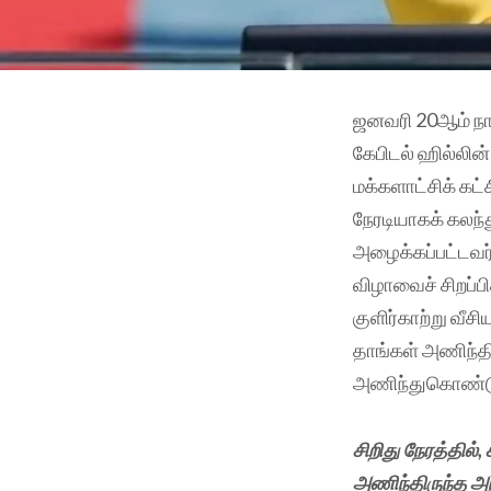
ஜனவரி 20ஆம் நாள
கேபிடல் ஹில்லின
மக்களாட்சிக் கட்
நேரடியாகக் கலந்த
அழைக்கப்பட்டவர
விழாவைச் சிறப்ப
குளிர்காற்று வீச
தாங்கள் அணிந்த
அணிந்துகொண்டு 
சிறிது நேரத்தில
அணிந்திருந்த அந