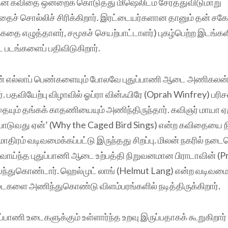
ன் கவிதை ஒன்றைக் கொடுத்து மிஷெலிடம் சேர்த்துவிடுமாறு
ச் சொல்லிச் சிரிக்கிறார். இரட்டையர்களான தானும் தன் சகோ
்கதை எழுத்தாளர், சமூகச் செயற்பாட்டாளர்) புகழ்பெற்ற இடங்கள
படங்களைப் பதிவிடுகிறார்.
் எல்லாப் பெண்களையும் போலவே புதுப்பாணி ஆடை அணிகலன்
வியேற்பு விழாவில் ஓப்ரா வின்ஃபிரே (Oprah Winfrey) பரிச
யும் தங்கக் காதணியையும் அணிந்திருந்தார். கவிஞர் மாயா
பாடுவது ஏன்’ (Why the Caged Bird Sings) என்ற கவிதையை ந
திரம் வடிவமைக்கப்பட்டு இருந்தது சிறப்பு. மிலன் நகரில் நட
ுகழ்வாய்ந்த புதுப்பாணி ஆடை உற்பத்தி நிறுவனமான பிராடாவின் 
ந்துகொண்டார். ஹெல்முட் லாங் (Helmut Lang) என்ற வடிவமைப
ளை அணிந்துகொண்டு விளம்பரங்களில் நடித்திருக்கிறார்.
ுப்பாணி உடைகளுக்கும் உள்ளார்ந்த உறவு இருப்பதாகக் கூறுகிறா