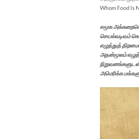
Whom Food Is N
சமூக அக்கறைகொ
செயல்வடிவம் கொட
எழுத்துத் திறம
அதன்மூலம் எழுத்
நிறுவனங்களுடன் 
அமெரிக்க மக்களு