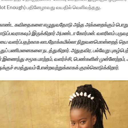
ot Enough) பதினேழாவது வயதில் வெளிவந்தது.
ண்ட கவிதைகளை எழுதுவதோடு அந்த அக்கறைக்கும் பொறுப்ப
ுப்பவராகவும் இருக்கிறார் அமண்டா கோர்மன். வளரிளம் பருவத
ையை வளர்ப்பதற்காக லாபநோக்கமில்லா நிறுவனமொன்றைத் தொட
துப் பணிமனைகளை நடத்துகிறார். அதுதவிர, பல்வேறு புகழ்பெற
இணைந்து சமூக மாற்றம், வளர்ச்சி, பெண்களின் முன்னேற்றம், ஆ
க்குச் சமத்துவம் போன்றவற்றுக்காகக் குரல்கொடுக்கிறார்.