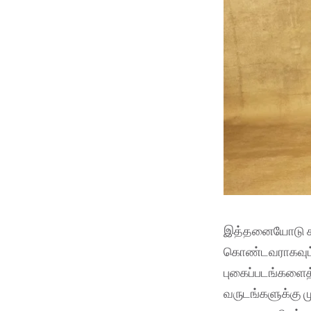
இத்தனையோடு கூ
கொண்டவராகவும் இ
புகைப்படங்களைத் 
வருடங்களுக்கு ம