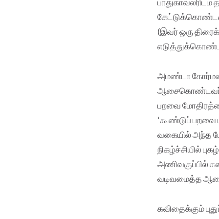
பாதுகாவலரிடம் த
கேட்டுக்கொண்டதை
(இவர் ஒரு திரைக
எடுத்துக்கொண்ட 
அமண்டா கோர்மன
ஆசைகொண்டவர். பத
பறவை மோதிரத்தை
‘கூண்டுப் பறவை 
வகையில் அந்த மோ
நிகழ்ச்சியில் ப
அணிவகுப்பில் கல
வடிவமைத்த ஆடைக
கவிதைக்கும் புத