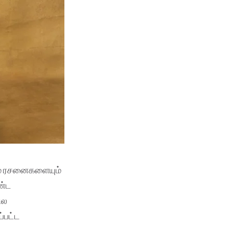
் ரசனைகளையும்
ண்ட
ில
்பட்ட