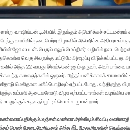
ன்று வாஷிங்டன் டி.சி.யில் இருக்கும் அமெரிக்கச் சட்டமன்றக்
் மேற்கு வாயிலில் நடைபெற்ற விழாவில் அமெரிக்க அதிபராகப் பத
சியின் ஜோ பைடன். பெரும்பாலும் மெய்நிகர் வழியில் நடைபெற்ற 
ுகொள்ள வெகு சிலருக்கு மட்டுமே அழைப்பு விடுக்கப்பட்டது. அப
்களில் அந்த 22-வயது இளம்பெண்ணும் ஒருவர். அவர் பார்வையா
ிக்க வந்த கலைஞர்களில் ஒருவர். அந்தப் பனிக்காலக் காலையில
ியதோடு மெலிதான பனிப்பொழிவும் ஏற்பட்டபோது, வந்திருந்த விர
ிருந்த கம்பளி ஆடைகளோடு விழா ஏற்பாட்டாளர்கள் வழங்கிய 
உடலுக்குக் கதகதப்பூட்டிக்கொள்ள முயன்றனர்.
், கண்ணைப்பறிக்கும் மஞ்சள் வண்ண அங்கியும் சிவப்பு வண்ணத
்தப் பெண் மேடையேறியதும் அந்த இடமே சூரியனின் வெங்கதிரா