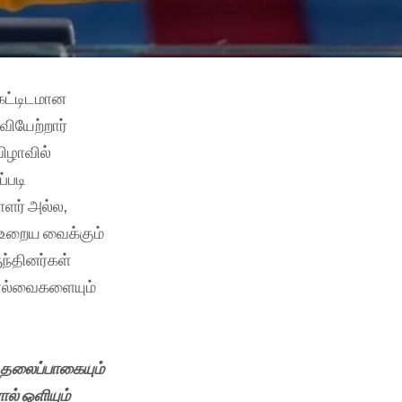
 கட்டிடமான
வியேற்றார்
விழாவில்
்படி
ளர் அல்ல,
் உறைய வைக்கும்
ுந்தினர்கள்
சால்வைகளையும்
் தலைப்பாகையும்
ல் ஒளியும்