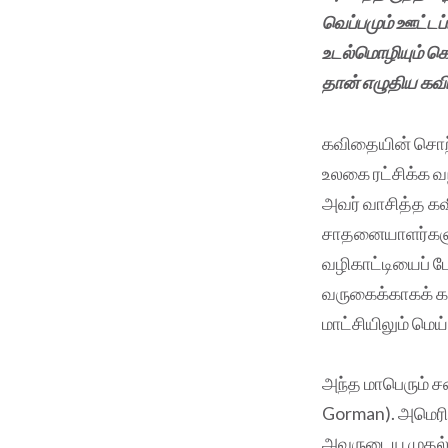
வெப்பமும் ஊட்டப்
உடல்மொழியும் கொ
தான் எழுதிய கவ
கவிதையின் சொற்
உலகை ரட்சிக்க வ
அவர் வாசித்த க
சாதனையாளர்களும
வழிகாட்டியைப் 
வருகைக்காகக் கா
மாட்சியிலும் மெய
அந்த மாபெரும் 
Gorman). அமெரி
அவருடைய முதல் 