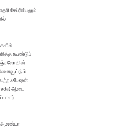
தரி கேப்ரியேலும்
ில்
களில்
ளித்த கூண்டுப்
 ஏஞ்சலோவின்
ினைவூட்டும்
ைபெற்ற ஃபேஷன்
(Prada) ஆடை
்பாளர்
ர் அமண்டா