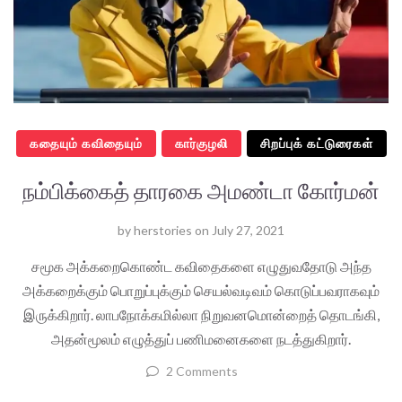
கதையும் கவிதையும்
கார்குழலி
சிறப்புக் கட்டுரைகள்
நம்பிக்கைத் தாரகை அமண்டா கோர்மன்
by
herstories
on
July 27, 2021
சமூக அக்கறைகொண்ட கவிதைகளை எழுதுவதோடு அந்த
அக்கறைக்கும் பொறுப்புக்கும் செயல்வடிவம் கொடுப்பவராகவும்
இருக்கிறார். லாபநோக்கமில்லா நிறுவனமொன்றைத் தொடங்கி,
அதன்மூலம் எழுத்துப் பணிமனைகளை நடத்துகிறார்.
2 Comments