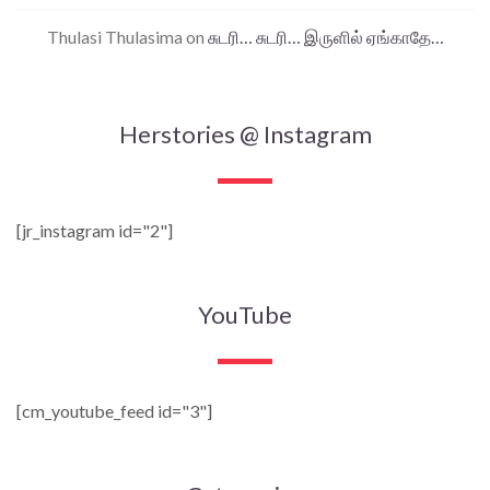
Thulasi Thulasima
on
சுடரி… சுடரி… இருளில் ஏங்காதே…
Herstories @ Instagram
[jr_instagram id="2"]
YouTube
[cm_youtube_feed id="3"]