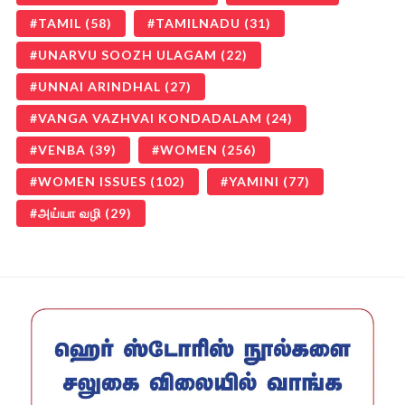
TAMIL
(58)
TAMILNADU
(31)
UNARVU SOOZH ULAGAM
(22)
UNNAI ARINDHAL
(27)
VANGA VAZHVAI KONDADALAM
(24)
VENBA
(39)
WOMEN
(256)
WOMEN ISSUES
(102)
YAMINI
(77)
அய்யா வழி
(29)