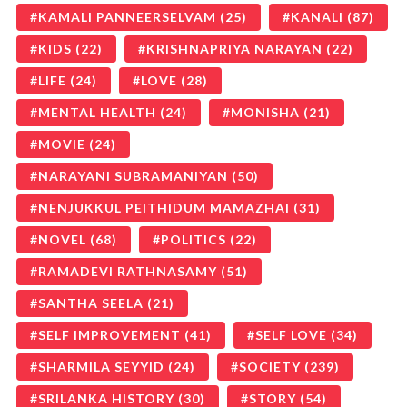
KAMALI PANNEERSELVAM
(25)
KANALI
(87)
KIDS
(22)
KRISHNAPRIYA NARAYAN
(22)
LIFE
(24)
LOVE
(28)
MENTAL HEALTH
(24)
MONISHA
(21)
MOVIE
(24)
NARAYANI SUBRAMANIYAN
(50)
NENJUKKUL PEITHIDUM MAMAZHAI
(31)
NOVEL
(68)
POLITICS
(22)
RAMADEVI RATHNASAMY
(51)
SANTHA SEELA
(21)
SELF IMPROVEMENT
(41)
SELF LOVE
(34)
SHARMILA SEYYID
(24)
SOCIETY
(239)
SRILANKA HISTORY
(30)
STORY
(54)