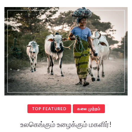
TOP FEATURED
கலை முற்றம்
உலகெங்கும் உழைக்கும் மகளிர்!