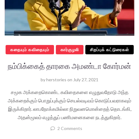
கதையும் கவிதையும்
கார்குழலி
சிறப்புக் கட்டுரைகள்
நம்பிக்கைத் தாரகை அமண்டா கோர்மன்
by
herstories
on
July 27, 2021
சமூக அக்கறைகொண்ட கவிதைகளை எழுதுவதோடு அந்த
அக்கறைக்கும் பொறுப்புக்கும் செயல்வடிவம் கொடுப்பவராகவும்
இருக்கிறார். லாபநோக்கமில்லா நிறுவனமொன்றைத் தொடங்கி,
அதன்மூலம் எழுத்துப் பணிமனைகளை நடத்துகிறார்.
2 Comments