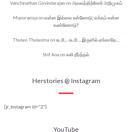
Vanchinathan Govindarajan
on
அவலத்திற்கோர் அறிமுகம்
Manoramya
on
என்ன இல்லை உன்னோடு; ஏக்கம் என்ன
கண்ணோடு?
Thulasi Thulasima
on
சுடரி… சுடரி… இருளில் ஏங்காதே…
Shif Ana
on
கலி தீர்த்தல்
Herstories @ Instagram
[jr_instagram id="2"]
YouTube