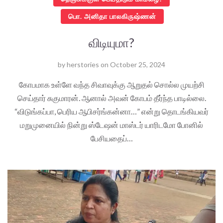
பொ. அனிதா பாலகிருஷ்ணன்
விடியுமா?
by
herstories
on
October 25, 2024
கோபமாக உள்ளே வந்த சிவாவுக்கு ஆறுதல் சொல்ல முயற்சி
செய்தார் சுகுமாரன். ஆனால் அவன் கோபம் தீர்ந்த பாடில்லை.
“விடுங்கப்பா, பெரிய ஆபிசர்ங்கன்னா…” என்று தொடங்கியவர்
மறுமுனையில் நின்று ஸ்டேஷன் மாஸ்டர் யாரிடமோ போனில்
பேசியதைப்…