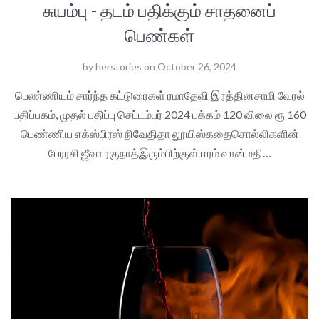
சுயம்பு - தடம் பதிக்கும் சாதனைப்
பெண்கள்
by
herstories
on
October 26, 2024
பெண்ணியம் சார்ந்த கட்டுரைகள் ரமாதேவி இரத்தினசாமி வேரல்
பதிப்பகம், முதல் பதிப்பு செப்டம்பர் 2024 பக்கம் 120 விலை ரூ 160
பெண்ணிய எக்ஸ்பிரஸ் நிவேதிதா லூயிஸ்கதைசொல்லிகளின்
பேரரசி ஜீவா ரகுநாத்இரும்பிற்குள் ஈரம் வான்மதி…