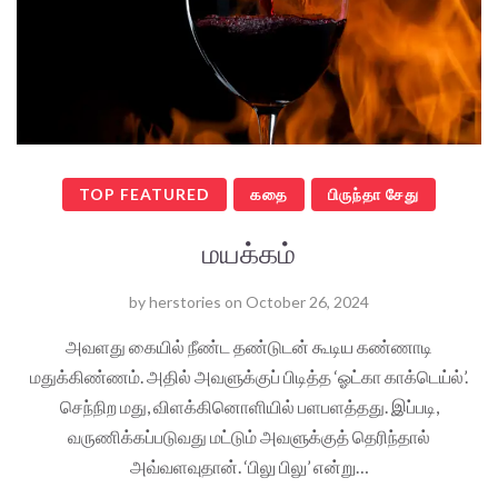
TOP FEATURED
கதை
பிருந்தா சேது
மயக்கம்
by
herstories
on
October 26, 2024
அவளது கையில் நீண்ட தண்டுடன் கூடிய கண்ணாடி
மதுக்கிண்ணம். அதில் அவளுக்குப் பிடித்த ‘ஓட்கா காக்டெய்ல்’.
செந்நிற மது, விளக்கினொளியில் பளபளத்தது. இப்படி,
வருணிக்கப்படுவது மட்டும் அவளுக்குத் தெரிந்தால்
அவ்வளவுதான். ‘பிலு பிலு’ என்று…