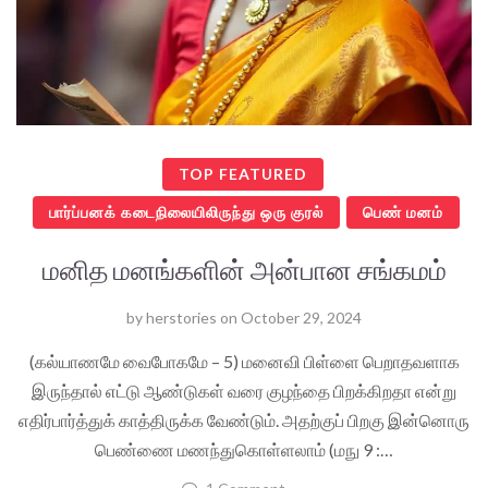
TOP FEATURED
பார்ப்பனக் கடைநிலையிலிருந்து ஒரு குரல்
பெண் மனம்
மனித மனங்களின் அன்பான சங்கமம்
by
herstories
on
October 29, 2024
(கல்யாணமே வைபோகமே – 5) மனைவி பிள்ளை பெறாதவளாக
இருந்தால் எட்டு ஆண்டுகள் வரை குழந்தை பிறக்கிறதா என்று
எதிர்பார்த்துக் காத்திருக்க வேண்டும். அதற்குப் பிறகு இன்னொரு
பெண்ணை மணந்துகொள்ளலாம் (மநு 9 :…