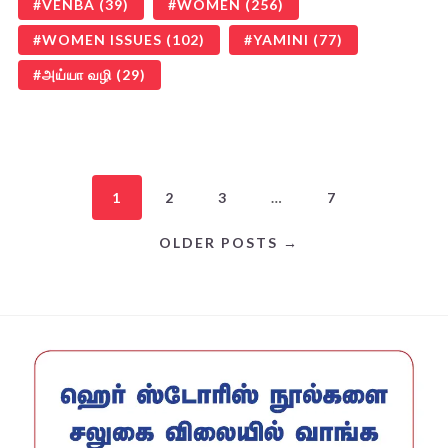
VENBA
(39)
WOMEN
(256)
WOMEN ISSUES
(102)
YAMINI
(77)
அய்யா வழி
(29)
1
2
3
…
7
OLDER POSTS →