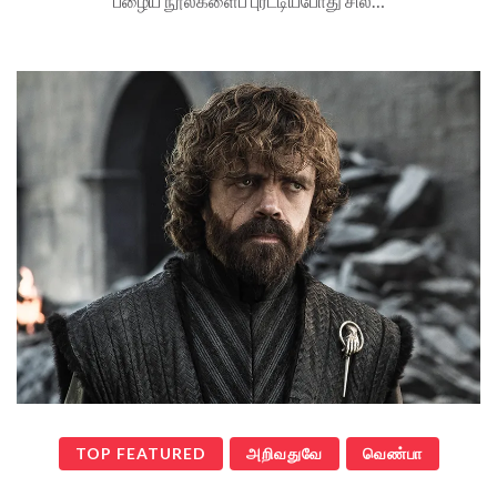
பழைய நூல்களைப் புரட்டியபோது சில…
TOP FEATURED
அறிவதுவே
வெண்பா