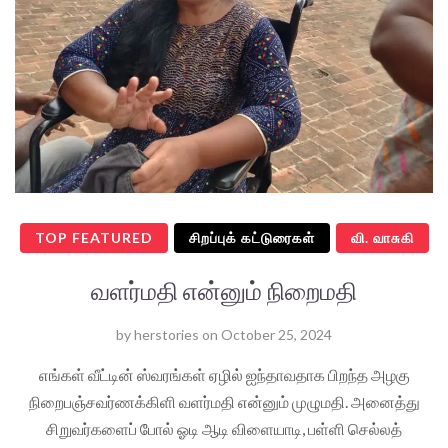
TOP FEATURED
சிறப்புக் கட்டுரைகள்
வி. வாசுகி
வளர்மதி என்னும் நிறைமதி
by
herstories
on
October 25, 2024
எங்கள் வீட்டின் ஸ்வரங்கள் ஏழில் ஐந்தாவதாக பிறந்த அழகு
நிறைபஞ்சவர்ணக்கிளி வளர்மதி என்னும் முழுமதி. அனைத்து
சிறுவர்களைப் போல் ஓடி ஆடி விளையாடி, பள்ளி செல்லத்