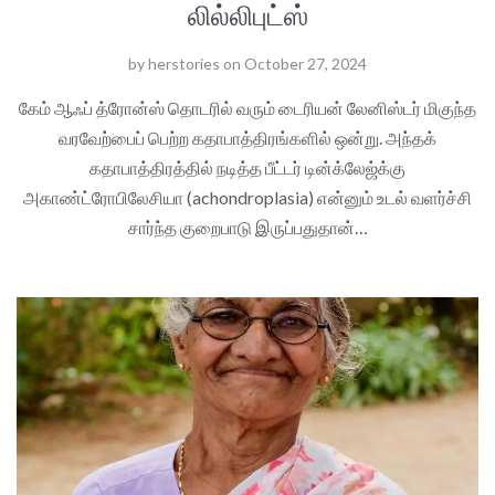
லில்லிபுட்ஸ்
by
herstories
on
October 27, 2024
கேம் ஆஃப் த்ரோன்ஸ் தொடரில் வரும் டைரியன் லேனிஸ்டர் மிகுந்த
வரவேற்பைப் பெற்ற கதாபாத்திரங்களில் ஒன்று. அந்தக்
கதாபாத்திரத்தில் நடித்த பீட்டர் டின்க்லேஜ்க்கு
அகாண்ட்ரோபிலேசியா (achondroplasia) என்னும் உடல் வளர்ச்சி
சார்ந்த குறைபாடு இருப்பதுதான்…