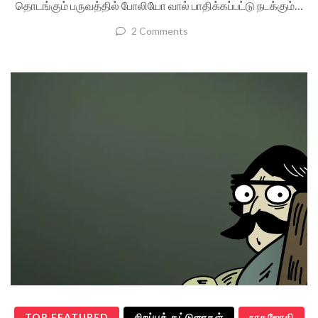
தொடங்கும் பருவத்தில் போலியோ வால் பாதிக்கப்பட்டு நடக்கும்…
2 Comments
TOP FEATURED
சிறப்புக் கட்டுரைகள்
நாகஜோதி