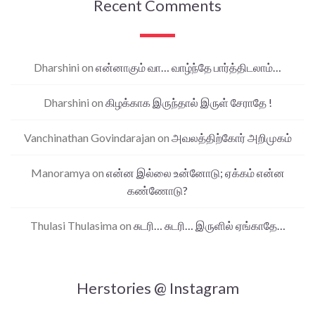
Recent Comments
Dharshini
on
என்னாகும் வா… வாழ்ந்தே பார்த்திடலாம்…
Dharshini
on
கிழக்காக இருந்தால் இருள் சேராதே !
Vanchinathan Govindarajan
on
அவலத்திற்கோர் அறிமுகம்
Manoramya
on
என்ன இல்லை உன்னோடு; ஏக்கம் என்ன
கண்ணோடு?
Thulasi Thulasima
on
சுடரி… சுடரி… இருளில் ஏங்காதே…
Herstories @ Instagram