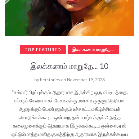
TOP FEATURED
இலக்கணம் மாறுதே...
இலக்கணம் மாறுதே... 10
by
herstories
on
November 19, 2023
“எல்லார் பிறப்புக்கும் ஆதாரமாக இருக்கிற ஒரு விஷயத்தை,
எப்படிக் கேவலமாகப் பேசுவதற்கு மனசு வருதுனு தெரியல.
ஆணுக்கும் பெண்ணுக்கும் உச்சகட்ட மகிழ்ச்சியைக்
கொடுக்கக்கூடிய ஒன்றை, தன் வாழ்வுக்கும் அடுத்த
தலைமுறைக்கும் ஆதாரமாக இருக்கக்கூடிய ஒன்றை, ஏன்
ஒட்டுமொத்த மனித குலத்திற்கு ஆதாரமாக இருக்கக்கூடிய