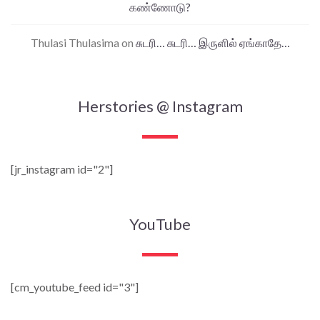
கண்ணோடு?
Thulasi Thulasima
on
சுடரி… சுடரி… இருளில் ஏங்காதே…
Herstories @ Instagram
[jr_instagram id="2"]
YouTube
[cm_youtube_feed id="3"]