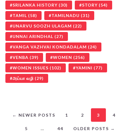
SRILANKA HISTORY
(30)
STORY
(54)
TAMIL
(58)
TAMILNADU
(31)
UNARVU SOOZH ULAGAM
(22)
UNNAI ARINDHAL
(27)
VANGA VAZHVAI KONDADALAM
(24)
VENBA
(39)
WOMEN
(256)
WOMEN ISSUES
(102)
YAMINI
(77)
அய்யா வழி
(29)
← NEWER POSTS
1
2
3
4
5
…
44
OLDER POSTS →