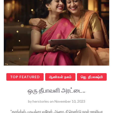
TOP FEATURED
ஆண்கள் நலம்
ஜெ. தீபலக்ஷ்மி
ஒரு தீபாவளி அரட்டை..
by
herstories
on
November 10, 2023
“தாங்க்ஸ். முடிஞ்சா வரேன். ஆனா, நீ ரெண்டு நாள் ஜாலியா