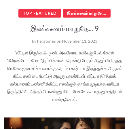
TOP FEATURED
இலக்கணம் மாறுதே...
இலக்கணம் மாறுதே... 9
by
herstories
on
November 11, 2023
“வீட்டில இருந்த அருண், அவனோட காலேஜ் டேஸ் கேர்ள்
பிரெண்டோட பேச ஆரம்பிச்சான். ரெண்டு பேரும் அனுப்பியிருந்த
மெசேஜை வாசிச்ச எனக்கு ரொம்ப கஷ்டமா இருந்துச்சு. அருண்
கிட்ட சண்டை போட்டு அழுது புரண்டேன். வீட்ட எதிர்த்துக்
கல்யாணம் பண்ணிக்கிட்ட எனக்குத் தாங்க முடியாத வலியா
இருந்திச்சி. அந்தப் பொண்ணு கிட்ட பேசவே கூடாதுனு சத்தியம்
வாங்குனேன்.