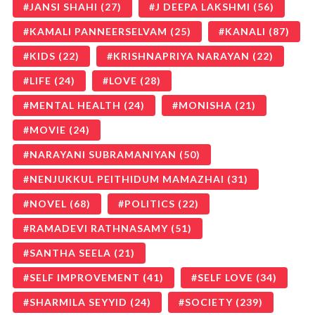
JANSI SHAHI
(27)
J DEEPA LAKSHMI
(56)
KAMALI PANNEERSELVAM
(25)
KANALI
(87)
KIDS
(22)
KRISHNAPRIYA NARAYAN
(22)
LIFE
(24)
LOVE
(28)
MENTAL HEALTH
(24)
MONISHA
(21)
MOVIE
(24)
NARAYANI SUBRAMANIYAN
(50)
NENJUKKUL PEITHIDUM MAMAZHAI
(31)
NOVEL
(68)
POLITICS
(22)
RAMADEVI RATHNASAMY
(51)
SANTHA SEELA
(21)
SELF IMPROVEMENT
(41)
SELF LOVE
(34)
SHARMILA SEYYID
(24)
SOCIETY
(239)