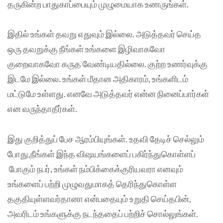
தருகின்ற பாதுகாப்பையும் முழுமையாக உணருங்கள்.
இதில் உங்கள் தவறு எதுவும் இல்லை. அடுத்தவர் செய்த
ஒரு தவறுக்கு நீங்கள் உங்களை இழிவாகவோ
குறைவாகவோ கருத வேண்டியதில்லை. குற்ற உணர்வுக்கு
இடமே இல்லை. உங்கள் மீதான அதிகாரம், உங்களிடம்
மட்டுமே உள்ளது. எனவே அடுத்தவர் என்ன நினைப்பார்கள்
என வருந்தாதீர்கள்.
இது குறித்துப் பேச ஆரம்பியுங்கள். உதவி தேடிச் செல்லும்
போது,நீங்கள் இந்த விஷயங்களைப் பகிர்ந்துகொள்ளப்
போகும் நபர், உங்கள் நம்பிக்கைக்குரியவரா எனவும்
உங்களைப் பற்றி முழுவதுமாகத் தெரிந்துகொள்ள
தகுதியுள்ளவர்தானா என்பதையும் உறுதி செய்தபின்,
அவரிடம் உங்களுக்கு நடந்ததைப் பற்றிச் சொல்லுங்கள்.