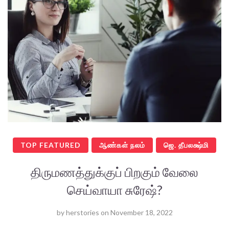
TOP FEATURED
ஆண்கள் நலம்
ஜெ. தீபலக்ஷ்மி
திருமணத்துக்குப் பிறகும் வேலை
செய்வாயா சுரேஷ்?
by
herstories
on
November 18, 2022