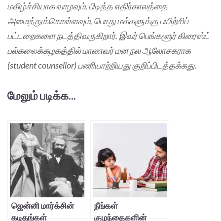
மகிழ்ச்சியாக வாழவும், பிடித்த எதிர்காலத்தை
அமைத்துக்கொள்ளவும், பொது மக்களுக்கு பயிற்சிப்
பட்டறைகளை நடத்திவருகிறார். இவர் பெங்களூர் கிரைஸ்ட்
பல்கலைக்கழகத்தில் மாணவர் மன நல ஆலோசகராக
(student counsellor) பணியாற்றியது குறிப்பிடத்தக்கது.
மேலும் படிக்க...
ஜென்னி மார்க்சின்
நீங்கள்
கடிதங்கள்
குழந்தைகளின்