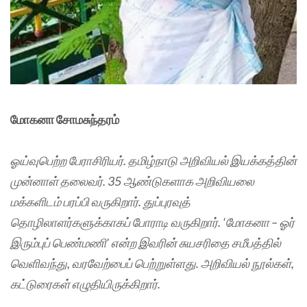
மோகனா சோமசுந்தரம்
ஓய்வுபெற்ற பேராசிரியர். தமிழ்நாடு அறிவியல் இயக்கத்தின்
முன்னாள் தலைவர். 35 ஆண்டுகளாக அறிவியலை
மக்களிடம் பரப்பி வருகிறார். துப்புரவுத்
தொழிலாளர்களுக்காகப் போராடி வருகிறார். ‘மோகனா – ஓர்
இரும்புப் பெண்மணி’ என்ற இவரின் சுயசரிதை சமீபத்தில்
வெளிவந்து, வரவேற்பைப் பெற்றுள்ளது. அறிவியல் நூல்கள்,
கட்டுரைகள் எழுதியிருக்கிறார்.