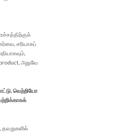
ச்சத்திற்குக்
ணர்வை, சரியாகப்
மதியாகவும்,
y product, அதுவே
யாட்டு, வெற்றியோ
ற்றிக்காகக்
, தவறுகளில்