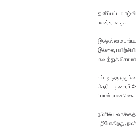
தனிப்பட்ட வாழ்வ
மகத்தானது.
இதெல்லாம் பார்ப்
இல்லை, பயிற்சி
வைத்துக் கொண்டா
எப்படி ஒரு குழ
தெரியாததைக் கேட
போன்ற மனநிலை ம
நம்மில் பலருக்கு
பறிபோகிறது, நமக