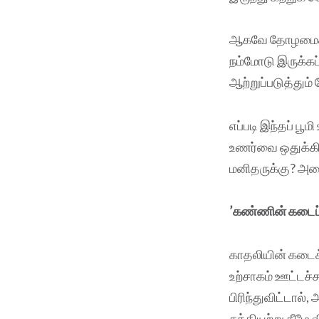
ஆகவே தோழமைகளே,
நம்மோடு இருக்கப
ஆற்றுப்படுத்தும
எப்படி இந்தப் பூ
உணர்வை ஒதுக்கி
மனிதருக்கு? அத
’கண்ணின் கடைப்பா
காதலியின் கடைக
உற்சாகம் ஊட்டச்
பிரிந்துவிட்டால
சக்தியற்று கீழே 