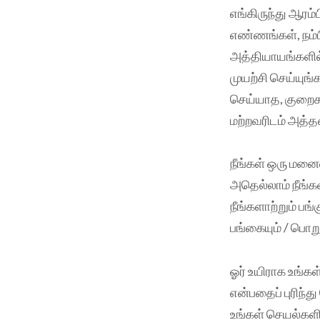
எங்கிருந்து ஆரம்
எண்ணங்கள், நம்ப
அத்தியாயங்களில் 
முயற்சி செய்யுங
செய்யாத, குறைகள
மற்றவரிடம் அத்தன
நீங்கள் ஒரு மனை
அதெல்லாம் நீங்கள
நீங்களாற்றும் பங
பங்கையும் / பொறு
ஓர் உயிராக உங்
என்பதைப் புரிந்து
உங்கள் செயல்களில