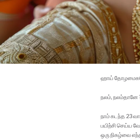
ஹாய் தோழமைக
நலம், நலம்தானே 
நாம் கடந்த 23 வ
பயிற்சி செய்ய வே
ஒரு நிகழ்வை எந்த