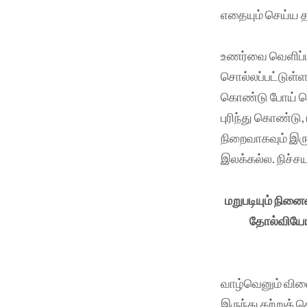
எதையும் செய்ய த
உணர்வை வெளிப்ப
சொல்லப்பட்டுள்ள
கொண்டு போய் வெட
புரிந்து கொண்டு,
நிறைவாகவும் இருக
இலக்கல்ல. நிச்ச
மறுபடியும் நினை
தோல்வியோ ந
வாழ்வெனும் விள
இருந்து கற்றுக் 