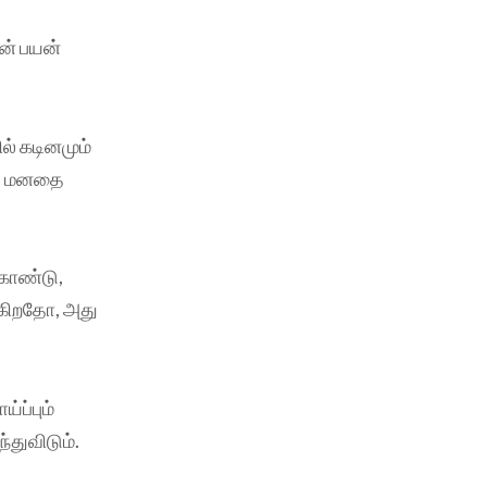
ின் பயன்
ல் கடினமும்
ோல மனதை
கொண்டு,
ள்கிறதோ, அது
்ப்பும்
்துவிடும்.