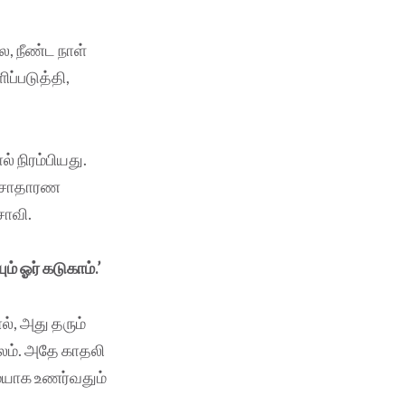
 நீண்ட நாள்
ப்படுத்தி,
் நிரம்பியது.
, சாதாரண
சாவி.
் ஓர் கடுகாம்.’
், அது தரும்
பலம். அதே காதலி
மையாக உணர்வதும்