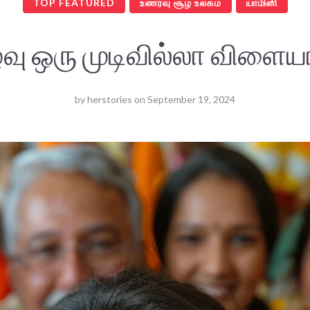
TOP FEATURED
உணர்வு சூழ் உலகம்
யாமினி
்வு ஒரு முடிவில்லா விளையா
by
herstories
on
September 19, 2024