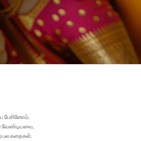
ைய பேசினோம்.
ொள்ள வேண்டியவை,
கிற பல கதைகள்.