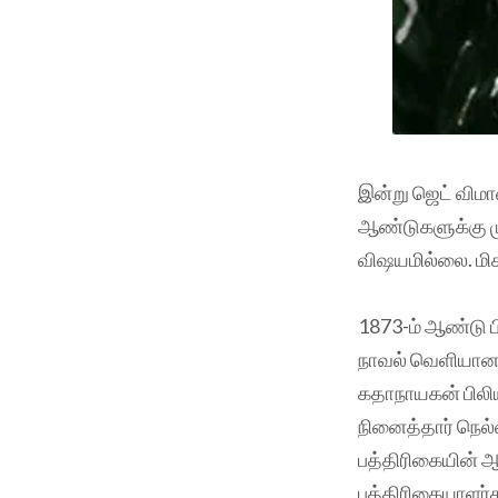
இன்று ஜெட் விமா
ஆண்டுகளுக்கு மு
விஷயமில்லை. ம
1873-ம் ஆண்டு ப
நாவல் வெளியானது
கதாநாயகன் பிலியா
நினைத்தார் நெல்ல
பத்திரிகையின் ஆச
பத்திரிகையாளர்க