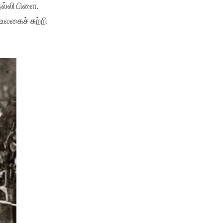
ல்லி பிளை.
லகைச் சுற்றி