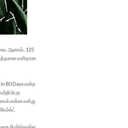
்லை. ஆனால், 125
து அத்தனை எளிதான
 in 80 Days என்ற
ெற்றி பெற
ினால் என்ன என்று
வேர்ல்ட்
யணத்தை மேற்கொள்ள