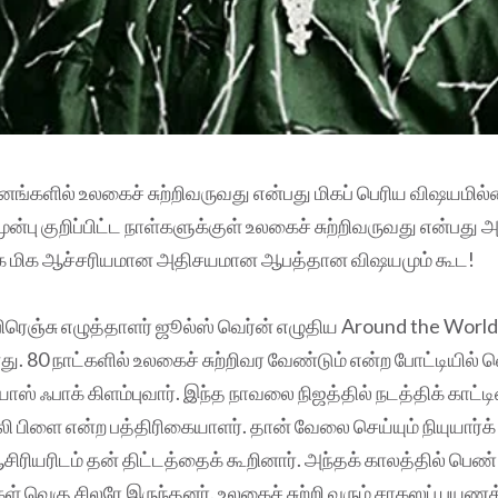
னங்களில் உலகைச் சுற்றிவருவது என்பது மிகப் பெரிய விஷயமில
ன்பு குறிப்பிட்ட நாள்களுக்குள் உலகைச் சுற்றிவருவது என்ப
ிக மிக ஆச்சரியமான அதிசயமான ஆபத்தான விஷயமும் கூட!
ிரெஞ்சு எழுத்தாளர் ஜூல்ஸ் வெர்ன் எழுதிய Around the World
. 80 நாட்களில் உலகைச் சுற்றிவர வேண்டும் என்ற போட்டியில் வ
ஸ் ஃபாக் கிளம்புவார். இந்த நாவலை நிஜத்தில் நடத்திக் காட்ட
ி பிளை என்ற பத்திரிகையாளர். தான் வேலை செய்யும் நியுயார்க் 
ிரியரிடம் தன் திட்டத்தைக் கூறினார். அந்தக் காலத்தில் பெண்
ள் வெகு சிலரே இருந்தனர். உலகைச் சுற்றி வரும் சாகஸப் ப