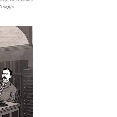
பினரும்