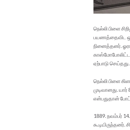
நெல்லி பிளை சிற
பயணத்தைவிட ஒரு
நினைத்தனர். ஓரா
காஸ்மோபோலிட்டன்
ஏற்பாடு செய்தது.
நெல்லி பிளை கிளம
முடிவானது. யார் 
என்பதுதான் போட்
1889. நவம்பர் 1
கூடியிருந்தனர்.