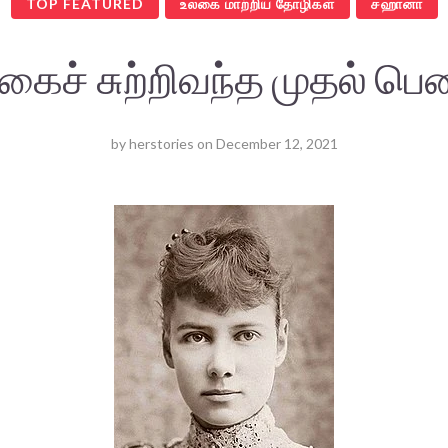
TOP FEATURED
உலகை மாற்றிய தோழிகள்
சஹானா
கைச் சுற்றிவந்த முதல் பெண
by
herstories
on
December 12, 2021