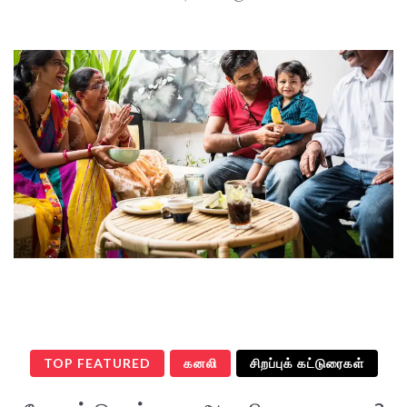
TOP FEATURED
கனலி
சிறப்புக் கட்டுரைகள்