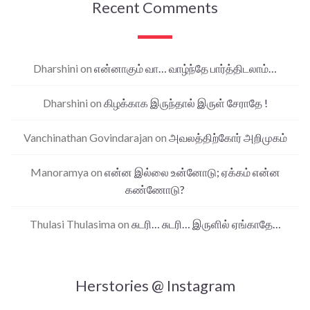
Recent Comments
Dharshini
on
என்னாகும் வா… வாழ்ந்தே பார்த்திடலாம்…
Dharshini
on
கிழக்காக இருந்தால் இருள் சேராதே !
Vanchinathan Govindarajan
on
அவலத்திற்கோர் அறிமுகம்
Manoramya
on
என்ன இல்லை உன்னோடு; ஏக்கம் என்ன
கண்ணோடு?
Thulasi Thulasima
on
சுடரி… சுடரி… இருளில் ஏங்காதே…
Herstories @ Instagram