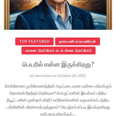
TOP FEATURED
நாராயணி சுப்ரமணியன்
வானை அளப்போம் கடல் மீனை அளப்போம்
பெயரில் என்ன இருக்கிறது?
by
herstories
on
October 26, 2025
செங்கோண முக்கோணத்தின் அடிப்படையான பண்பை விளக்கும்
பிதாகரஸ் தேற்றம் தெரியுமா? பொருட்களின் இயக்கம் பற்றிய
நியூட்டனின் மூன்றாம் விதி? உயிரினங்களின் உருவாக்கம் பற்றிய
டார்வினின் பரிணாமத் தத்துவம்? பிரபஞ்சம் எப்படி இயங்குகிறது
என்பதை விளக்கும்…