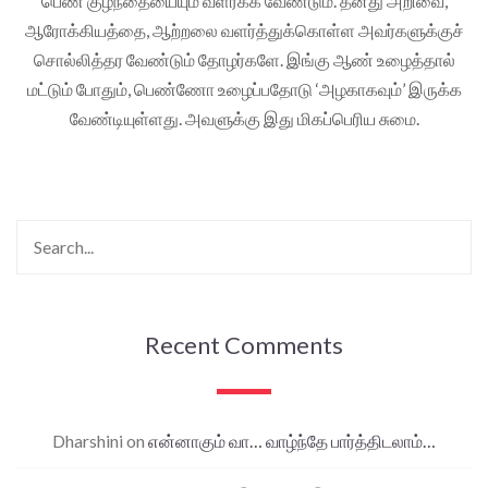
பெண் குழந்தையையும் வளர்க்க வேண்டும். தனது அறிவை,
ஆரோக்கியத்தை, ஆற்றலை வளர்த்துக்கொள்ள அவர்களுக்குச்
சொல்லித்தர வேண்டும் தோழர்களே. இங்கு ஆண் உழைத்தால்
மட்டும் போதும், பெண்ணோ உழைப்பதோடு ‘அழகாகவும்’ இருக்க
வேண்டியுள்ளது. அவளுக்கு இது மிகப்பெரிய சுமை.
Recent Comments
Dharshini
on
என்னாகும் வா… வாழ்ந்தே பார்த்திடலாம்…