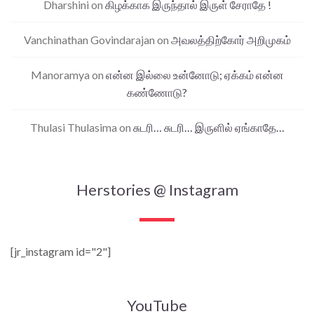
Dharshini
on
கிழக்காக இருந்தால் இருள் சேராதே !
Vanchinathan Govindarajan
on
அவலத்திற்கோர் அறிமுகம்
Manoramya
on
என்ன இல்லை உன்னோடு; ஏக்கம் என்ன
கண்ணோடு?
Thulasi Thulasima
on
சுடரி… சுடரி… இருளில் ஏங்காதே…
Herstories @ Instagram
[jr_instagram id="2"]
YouTube