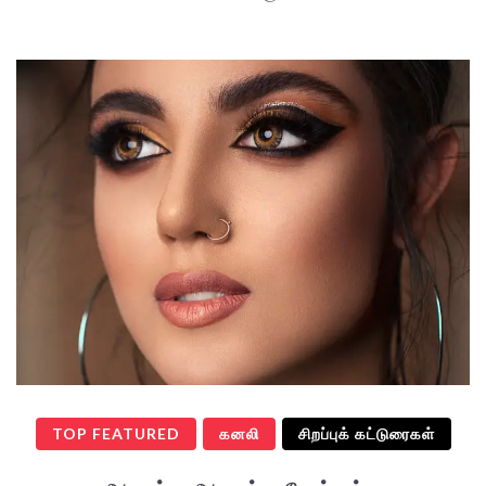
TOP FEATURED
கனலி
சிறப்புக் கட்டுரைகள்