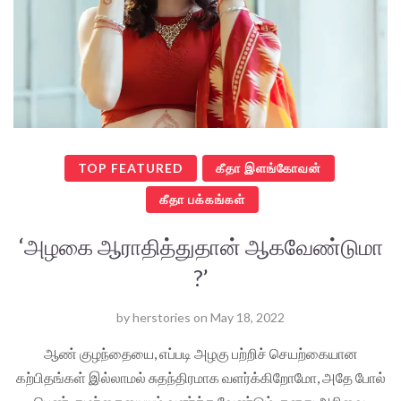
TOP FEATURED
கீதா இளங்கோவன்
கீதா பக்கங்கள்
‘அழகை ஆராதித்துதான் ஆகவேண்டுமா
?’
by
herstories
on
May 18, 2022
ஆண் குழந்தையை, எப்படி அழகு பற்றிச் செயற்கையான
கற்பிதங்கள் இல்லாமல் சுதந்திரமாக வளர்க்கிறோமோ, அதே போல்