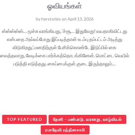
ஓவியங்கள்
by
herstories
on
April 13, 2026
ஸ்ஸ்ஸ்ஸ்ஸ்… மூச்சு வாங்கியது, ‘ச்சூ… இதுவேறு! வயதாகிவிட்டது
என்பதை அவ்வப்போது இப்படித்தான் உடம்பு தம்பட்டம் அடித்து
விடுகிறது’, மனதிற்குள் பேசிக்கொண்டே இடுப்பில் கை
வைத்தவாறு, வேடிக்கை பார்க்கத்தொடங்கினேன். மொட்டை வெயில்
படுத்தி எடுத்தது. கைப்பைக்குள் குடை இருந்தாலும்…
TOP FEATURED
தேனி - பண்பாடு, வரலாறு, வாழ்வியல்
ரமாதேவி ரத்தினசாமி