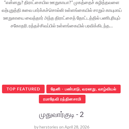
“என்னது? திராட்சையில ஊறுகாயா?” முகத்தைச் சுழித்தவளை
வற்புறுத்தி சுவை பார்க்கச்சொல்லி உள்ளங்கையில் சாறும் காயுமாய்
ஊறுகாயை வைத்தார் அந்த திராட்சைத் தோட்டத்தில் பணிபுரியும்
சகோதரி. ரத்தச்சிவப்பில் உள்ளங்கையில் பரவிக்கிடந்த…
TOP FEATURED
தேனி - பண்பாடு, வரலாறு, வாழ்வியல்
ரமாதேவி ரத்தினசாமி
முதுவார்குடி - 2
by
herstories
on
April 28, 2026