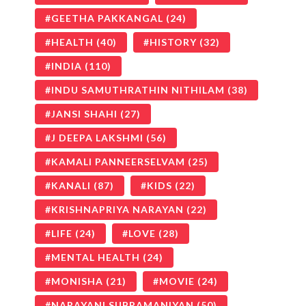
GEETHA PAKKANGAL
(24)
HEALTH
(40)
HISTORY
(32)
INDIA
(110)
INDU SAMUTHRATHIN NITHILAM
(38)
JANSI SHAHI
(27)
J DEEPA LAKSHMI
(56)
KAMALI PANNEERSELVAM
(25)
KANALI
(87)
KIDS
(22)
KRISHNAPRIYA NARAYAN
(22)
LIFE
(24)
LOVE
(28)
MENTAL HEALTH
(24)
MONISHA
(21)
MOVIE
(24)
NARAYANI SUBRAMANIYAN
(50)