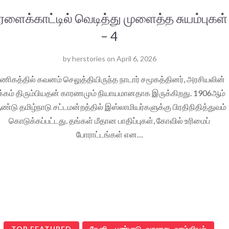
ரளைக்காட்டில் வெடித்து முளைத்த சுயம்புகள்
– 4
by
herstories
on
April 6, 2026
ணிகத்தில் கவனம் செலுத்தியிருந்த நாடார் சமூகத்தினர், அரசியலின்
க்கம் திரும்பியதன் காரணமும் நியாயமானதாக இருக்கிறது. 1906ஆம்
்டு தமிழ்நாடு சட்டமன்றத்தில் இஸ்லாமியர்களுக்கு பிரதிநிதித்துவம்
கொடுக்கப்பட்டது. தங்கள் மீதான பாதிப்புகள், கோவில் உரிமைப்
போராட்டங்கள் என…
TOP FEATURED
தேனி - பண்பாடு, வரலாறு, வாழ்வியல்