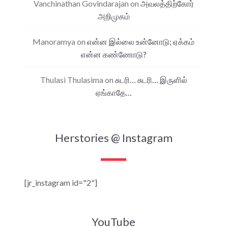
Vanchinathan Govindarajan
on
அவலத்திற்கோர்
அறிமுகம்
Manoramya
on
என்ன இல்லை உன்னோடு; ஏக்கம்
என்ன கண்ணோடு?
Thulasi Thulasima
on
சுடரி… சுடரி… இருளில்
ஏங்காதே…
Herstories @ Instagram
[jr_instagram id="2"]
YouTube