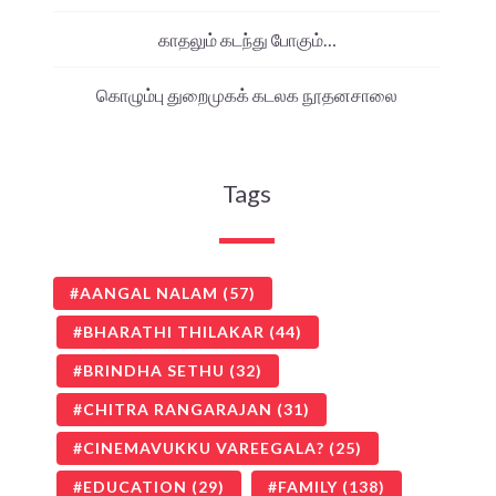
காதலும் கடந்து போகும்…
கொழும்பு துறைமுகக் கடலக நூதனசாலை
Tags
AANGAL NALAM
(57)
BHARATHI THILAKAR
(44)
BRINDHA SETHU
(32)
CHITRA RANGARAJAN
(31)
CINEMAVUKKU VAREEGALA?
(25)
EDUCATION
(29)
FAMILY
(138)