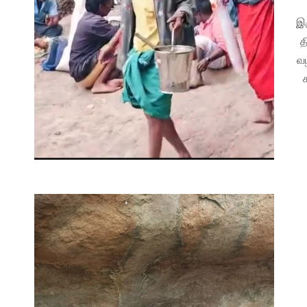
இர
த
வழ