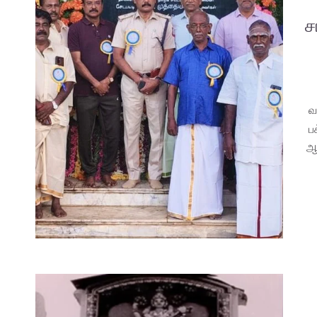
ச
வ
ப
ஆண