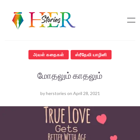
அவள் கதைகள்
ஸ்ரீதேவி யாழினி
மோதலும் காதலும்
by
herstories
on
April 28, 2021