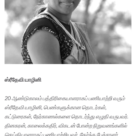
ஸ்ரீதேவி யாழினி
20 ஆண்டுகாலம் பத்திரிகையாளராகப் பணியாற்றி வரும்
ஸ்ரீதேவி யாழினி, பெண்களுக்கான தொடர்கள்,
கட்டுரைகள், நேர்காணல்களை தொடர்ந்து எழுதி வருபவர்.
தினகரன், காலைக்கதிர், விகடன் போன்ற நிறுவனங்களில்
செய்தியாளராகப் பணியாற்றியவர். தேர்ந்த பேச்சாளர்,