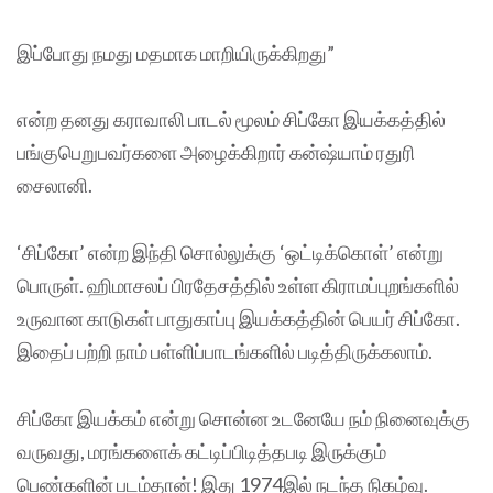
இப்போது நமது மதமாக மாறியிருக்கிறது”
என்ற தனது கராவாலி பாடல் மூலம் சிப்கோ இயக்கத்தில்
பங்குபெறுபவர்களை அழைக்கிறார் கன்ஷ்யாம் ரதுரி
சைலானி.
‘சிப்கோ’ என்ற இந்தி சொல்லுக்கு ‘ஒட்டிக்கொள்’ என்று
பொருள். ஹிமாசலப் பிரதேசத்தில் உள்ள கிராமப்புறங்களில்
உருவான காடுகள் பாதுகாப்பு இயக்கத்தின் பெயர் சிப்கோ.
இதைப் பற்றி நாம் பள்ளிப்பாடங்களில் படித்திருக்கலாம்.
சிப்கோ இயக்கம் என்று சொன்ன உடனேயே நம் நினைவுக்கு
வருவது, மரங்களைக் கட்டிப்பிடித்தபடி இருக்கும்
பெண்களின் படம்தான்! இது 1974இல் நடந்த நிகழ்வு.