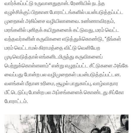
வார்க்கப்பட்டு உருவானதுதான். ரேணியில் நடந்த
எழுச்சிக்குப் பிறகான போராட்டங்களில் பயன்படுத்தப்பட்ட
முறைகள் அகிம்சை வழியிலானவை. உண்ணாவிரதம்,
மரங்களில் புனிதக் கயிறுகளைக் கட்டுவது, மரம் வெட்ட
வந்தவர்களின் கருவிகளை எடுத்துக்கொண்டு, “நீங்கள்
மரம் வெட்டாமல் கிராமத்தை விட்டு வெளியேற
முடிவெடுத்தால் எங்களிடமிருந்து கருவிகளைப்
பெற்றுக்கொள்ளலாம்” என்று எழுதப்பட்ட சீட்டுகளை அங்கே
வைப்பது போன்ற பல வழிமுறைகள் பயன்படுத்தப்பட்டன.
வளங்கள் மீதான உரிமை, சூழல் பாதுகாப்பு, வாழ்வாதார
மீட்டெடுப்பு போன்ற பல அம்சங்களைக் கொண்டது சிப்கோ
போராட்டம்.