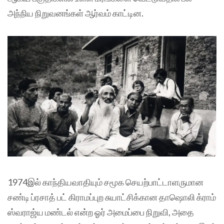
அந்நிய நிறுவனங்கள் ஆர்வம் காட்டின.
1974இல் காந்தியவாதியும் சமூக செயற்பாட்டாளருமான
சண்டி ப்ரசாத் பட் கிராமப்புற சுயாட்சிக்கான தாஷொலி க்ராம்
ஸ்வராஜ்ய மண்டல் என்ற ஓர் அமைப்பை நிறுவி, அதை