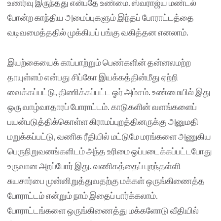
உணர்வு இருந்தது என்பதே உண்மை. ஸ்வராஜ்ய மண்டல்
போன்ற காந்திய அமைப்புகளும் இந்தப் போராட்டத்தை
வடிவமைத்ததில் முக்கியப் பங்கு வகித்தன எனலாம்.
இயற்கையைக் காப்பாற்றும் பெண்களின் தன்னலமற்ற
தாயுள்ளம் என்பது சிப்கோ இயக்கத்தின்மீது ஏற்றி
வைக்கப்பட்டு, திணிக்கப்பட்ட ஓர் அம்சம். உண்மையில் இது
ஒரு வாழ்வாதாரப் போராட்டம். காடுகளின் வளங்களைப்
பயன்படுத்திக்கொள்ள கிராமப்புறத்தினருக்கு அனுமதி
மறுக்கப்பட்டு, வணிக ரீதியில் மட்டுமே மரங்களை அணுகிய
பெருநிறுவனங்களிடம் அந்த உரிமை ஒப்படைக்கப்பட்டபோது
உருவான அறப்போர் இது. வணிகத்தைப் புறந்தள்ளி
சுயசார்பை முன்னிறுத்துவதற்கு மக்கள் ஒருங்கிணைத்த
போராட்டம் என்றும் நாம் இதைப் பார்க்கலாம்.
போராட்டங்களை ஒருங்கிணைத்து மக்களோடு வீதியில்