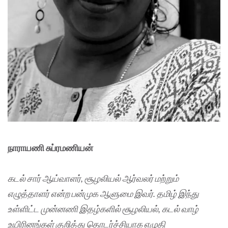
நாராயணி சுப்ரமணியன்
கடல் சார் ஆய்வாளர், சூழலியல் ஆர்வலர் மற்றும்
எழுத்தாளர் என்ற பன்முக ஆளுமை இவர். தமிழ் இந்து
உள்ளிட்ட முன்னணி இதழ்களில் சூழலியல், கடல் வாழ்
உயிரினங்கள் குறித்து தொடர்ச்சியாக எழுதி