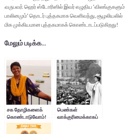
வருபவர்.
ஹெர் ஸ்டோரிஸில் இவர் எழுதிய ‘விலங்குகளும்
பாலினமும்’ தொடர் புத்தகமாக வெளிவந்து, சூழலியலில்
மிக முக்கியமான புத்தகமாகக் கொண்டாடப்படுகிறது!
மேலும் படிக்க...
சக தோழிகளைக்
பெண்கள்
கொண்டாடுவோம்!
வாக்குரிமைக்காகப்
போராடியவர்!