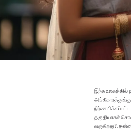
இந்த உலகத்தில் 
அங்கீகாரத்துக்க
நிர்ணயிக்கப்பட்ட
தகுதியாகச் சொல
வருகிறது?. தன்ன