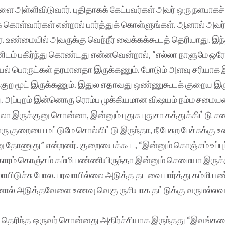
களை அள்ளிவிடுவார். புதிதாகக் கேட்பவர்கள் அவர் ஒரு நளபாகச்
் கொள்வார்கள் என்றால் பார்த்துக் கொள்ளுங்கள். ஆனால் அவ
ர். உண்மையில் அவருக்கு வெந்நீர் வைக்கக்கூடத் தெரியாது. இ
டம் பகிர்ந்து கொண்டது என்னவென்றால், “எல்லா நாளுமே ஒரே
யல் பொருட்கள் தரமானதா இருக்கணும். போடும் அளவு சரியாக இ
்குற மூட் இருக்கணும். இதுல எதாவது ஒண்ணுகூடக் குறைய இரு
. அப்புறம் இன்னொரு ரொம்ப முக்கியமான விஷயம் நம்ம சமையலை
லா இருக்குனு சொன்னா, இன்னும் புதுசு புதுசா கத்துக்கிட்டு சம
ாரு குறையை மட்டுமே சொல்லிட்டு இருந்தா, நீ பேசுற பேச்சுக்கு 
 தோணுது” என்றனர். குறையைக்கூட, “இன்னும் கொஞ்சம் உப்புப்
. காரம் கொஞ்சம் கம்மி பண்ணியிருந்தா இன்னும் செமையா இருக்
யிடுச்சு போல. பரவாயில்லை அடுத்த தடவை பார்த்து கம்மி பண
ல் அடுத்தவேளை‌ உணவு வெகு ருசியாக தட்டுக்கு வருமல்லவ
 தெரிந்த ஒருவர் சொன்னது அதிர்ச்சியாக இருந்தது “இவங்க