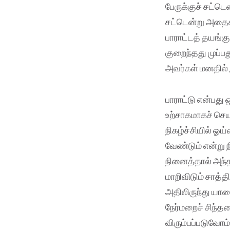
பேருக்குச் சட்ட
சட்டென்று அதைக்
பாராட்டத் தயங்க
குறைந்தது முப்ப
அவர்கள் மனதில் 
பாராட்டு என்பது
உற்சாகமாகச் செ
நிகழ்ச்சியில் ஓய
வேண்டும் என்று ந
நினைத்தால் அந்த
மாறிவிடும் சாத்த
அதிலிருந்து யார
நேர்மறைச் சிந்த
விரும்பப்படுவோம