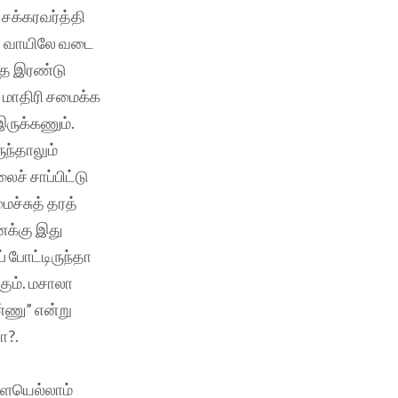
 சக்கரவர்த்தி
ர் வாயிலே வடை
ந்த இரண்டு
 மாதிரி சமைக்க
ருக்கணும்.
ந்தாலும்
ச் சாப்பிட்டு
ைச்சுத் தரத்
உனக்கு இது
 போட்டிருந்தா
கும். மசாலா
்ணு” என்று
ா?.
ளையெல்லாம்