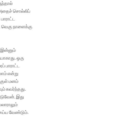
ுந்தால்
 அதைச் சொல்லிப்
 பாராட்ட
டு வெகு நாளைக்கு
 இன்னும்
யாகாது. ஒரு
ப் பாராட்ட
லாம் என்று
குள் மனம்
ும் கவர்ந்தது.
ிடுவேன். இது
்லாராலும்
ெய்ய வேண்டும்.