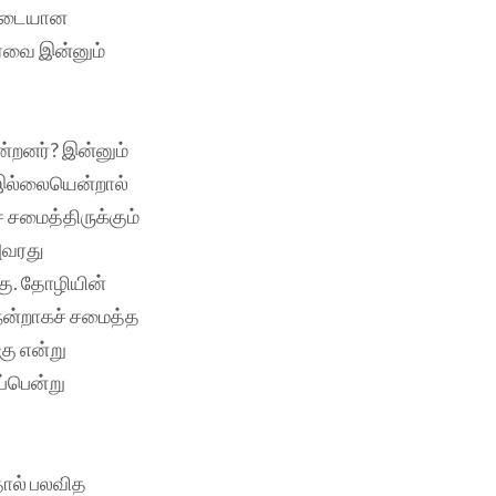
ப்படையான
ர்வை இன்னும்
்றனர்? இன்னும்
 இல்லையென்றால்
 சமைத்திருக்கும்
 அவரது
கு. தோழியின்
 நன்றாகச் சமைத்த
கு என்று
சப்பென்று
தால் பலவித