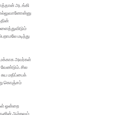
ோத்தான் அடங்கி
 சொல்லுவானோன்னு
்தின்
ுளைத்துவிடும்
பெறாமலே மடிந்து
மக்காக அவர்கள்
 வேண்டும். சில
சுய மதிப்பைக்
்று கொஞ்சம்
்கள் ஒன்றை
தனின் ஆற்றலும்