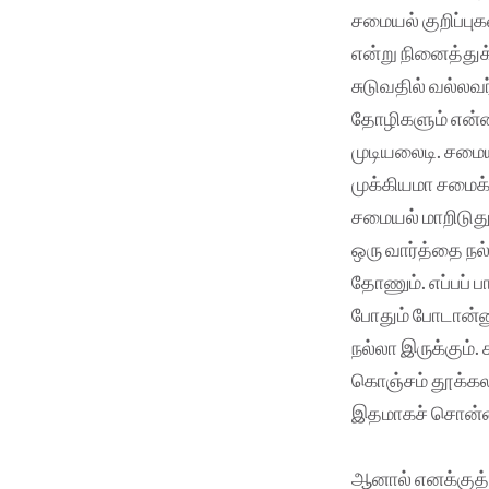
சமையல் குறிப்பு
என்று நினைத்துக
சுடுவதில் வல்லவ
தோழிகளும் என்னி
முடியலைடி. சமை
முக்கியமா சமைக
சமையல் மாறிடுது
ஒரு வார்த்தை நல்
தோணும். எப்பப் ப
போதும் போடான்னு
நல்லா இருக்கும்
கொஞ்சம் தூக்கலா
இதமாகச் சொன்னா
ஆனால் எனக்குத்