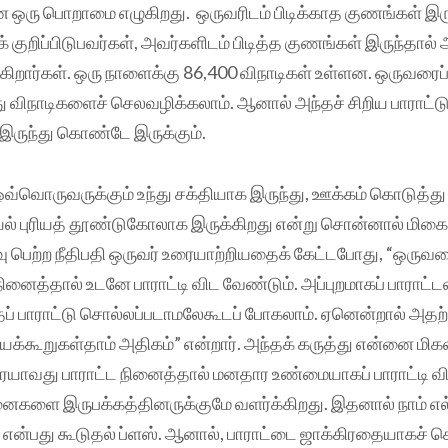
ென ஒரு பொறாமை எழுகிறது. ஒருவரிடம் பிடிக்காத குணங்கள் இர
 குறிப்பிடுபவர்கள், அவர்களிடம் பிடித்த குணங்கள் இருந்தால்
ுகிறார்கள். ஒரு நாளைக்கு 86,400 விநாடிகள் உள்ளன. ஒருவரைப்
து விநாடிகளைச் செலவழிக்கலாம். ஆனால் அந்தச் சிறிய பாராட்
இருந்து கொண்டே இருக்கும்.
 ஒவ்வொருவருக்கும் உந்து சக்தியாக இருந்து, ஊக்கம் கொடுத்து
யல் புரியத் தூண்டுகோலாக இருக்கிறது என்று சொன்னால் மிகை
்வு பெற்ற நீதிபதி ஒருவர் உரையாற்றியதைக் கேட்டபோது, “ஒருவரை
ினைத்தால் உடனே பாராட்டி விட வேண்டும். அப்புறமாகப் பாராட்ட
ப் பாராட்டு சொல்லப்படாமலேகூடப் போகலாம். ஏனென்றால் அதற்
ியக்கூறுகள்தாம் அதிகம்” என்றார். அந்தக் கருத்து என்னை மிகவ
ையாவது பாராட்ட நினைத்தால் மனதார உண்மையாகப் பாராட்டி வ
னைகளை இருபக்கத்தினருக்குமே வளர்க்கிறது. இதனால் நாம் எல
் என்பது கூடுதல் ப்ளஸ். ஆனால், பாராட்டை ஜாக்கிரதையாகச் ச