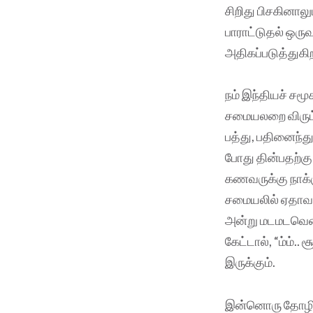
சிறிது பிசகினால
பாராட்டுதல் ஒரு
அதிகப்படுத்துகி
நம் இந்தியச் சம
சமையலறை விரும்
பத்து, பதினைந்த
போது தின்பதற்கு
கணவருக்கு நாக்க
சமையலில் ஏதாவது
அன்று மடமடவென்ற
கேட்டால், “ம்ம்.. 
இருக்கும்.
இன்னொரு தோழியின