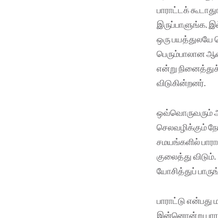
பாராட்டக் கூடாத
இருப்பாளுங்க. இ
ஒரு பயத்துலயே வ
பெரும்பாலான ஆண்
என்று நினைத்துக
விடுகின்றனர்.
ஒவ்வொருவரும் 
செலவழிக்கும் நே
சமயங்களில் பாரா
குலைத்து விடும்
யோசித்துப் பாருங
பாராட்டு என்பது
இன்னொன்று பாராட