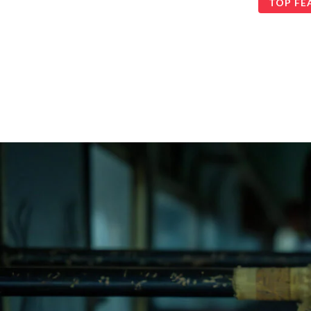
TOP FE