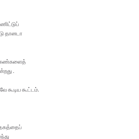
ணிட்டுப்
்டு தானடா
து கண்களைத்
்றது .
வே கூடிய கூட்டம்.
்தகத்தைப்
ந்து