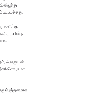
ி விழுந்து
் படபடத்தது.
ரு மணிக்கு
ித்த பின்பு.
ாமல்
மும், அவளுடன்
கிய இளங்கொடியாக
 குறும்புத்தனமாக