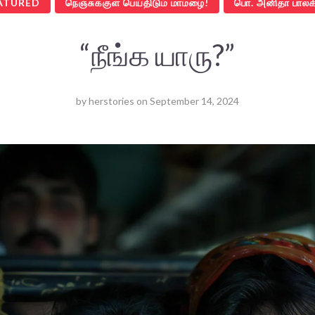
ATURED
நெஞ்சுக்குள் பெய்திடும் மாமழை!
பொ. அனிதா பாலக
“நீங்க யாரு?”
by
herstories
on
September 14, 2024