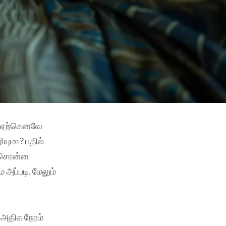
ா. ஏற்கெனவே
ியுமா? பதில்
் சொன்ன
அப்படி. மேலும்
 அதிக நேரம்