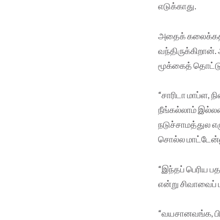
எடுக்காது.
அதைக் கலைக்கத
வந்திருக்கிறான்
மூக்கைத் தொட்டு
“சாரிடா மாப்ள, ந
நீங்கல்லாம் இல்ல
நடுச்சாமத்துல எழு
சொல்ல மாட்டேன்ன
“இந்தப் பெரிய ப
என்று சிவாவைப் ப
“வயசானவங்க, பிர