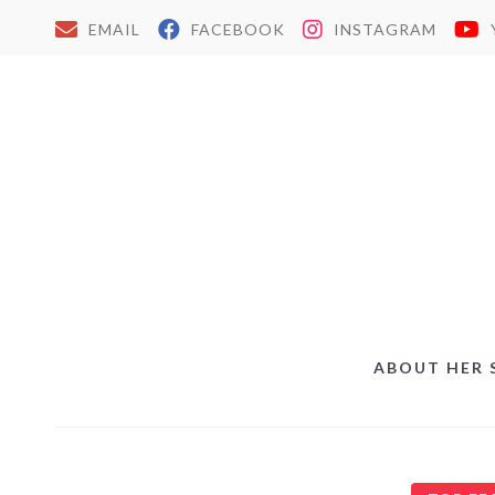
EMAIL
FACEBOOK
INSTAGRAM
ABOUT HER 