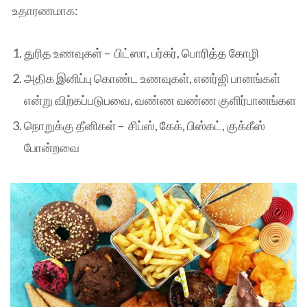
உதாரணமாக:
துரித உணவுகள் – பிட்ஸா, பர்கர், பொரித்த கோழி
அதிக இனிப்பு கொண்ட உணவுகள், எனர்ஜி பானங்கள்
என்று விற்கப்படுபவை, வண்ண வண்ண குளிர்பானங்கள
நொறுக்கு தீனிகள் – சிப்ஸ், கேக், பிஸ்கட், குக்கீஸ்
போன்றவை