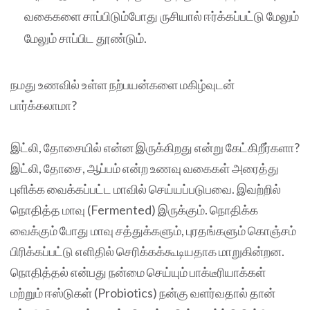
வகைகளை சாப்பிடும்போது ருசியால் ஈர்க்கப்பட்டு மேலும்
மேலும் சாப்பிட தூண்டும்.
நமது உணவில் உள்ள நற்பயன்களை மகிழ்வுடன்
பார்க்கலாமா?
இட்லி, தோசையில் என்ன இருக்கிறது என்று கேட்கிறீர்களா?
இட்லி, தோசை, ஆப்பம் என்ற உணவு வகைகள் அரைத்து
புளிக்க வைக்கப்பட்ட மாவில் செய்யப்படுபவை. இவற்றில்
நொதித்த மாவு (Fermented) இருக்கும். நொதிக்க
வைக்கும் போது மாவு சத்துக்களும், புரதங்களும் கொஞ்சம்
பிரிக்கப்பட்டு எளிதில் செரிக்கக்கூடியதாக மாறுகின்றன.
நொதித்தல் என்பது நன்மை செய்யும் பாக்டீரியாக்கள்
மற்றும் ஈஸ்டுகள் (Probiotics) நன்கு வளர்வதால் தான்