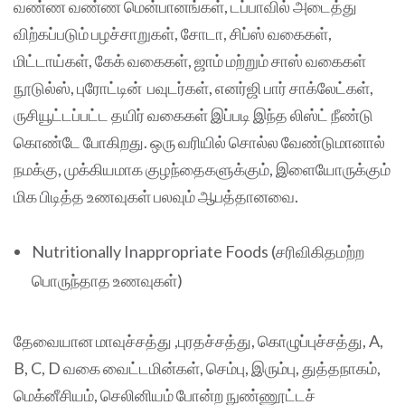
வண்ண வண்ண மென்பானங்கள், டப்பாவில் அடைத்து
விற்கப்படும் பழச்சாறுகள், சோடா, சிப்ஸ் வகைகள்,
மிட்டாய்கள், கேக் வகைகள், ஜாம் மற்றும் சாஸ் வகைகள்
நூடுல்ஸ், புரோட்டின் பவுடர்கள், எனர்ஜி பார் சாக்லேட்கள்,
ருசியூட்டப்பட்ட தயிர் வகைகள் இப்படி இந்த லிஸ்ட் நீண்டு
கொண்டே போகிறது. ஒரு வரியில் சொல்ல வேண்டுமானால்
நமக்கு, முக்கியமாக குழந்தைகளுக்கும், இளையோருக்கும்
மிக பிடித்த உணவுகள் பலவும் ஆபத்தானவை.
Nutritionally Inappropriate Foods (சரிவிகிதமற்ற
பொருந்தாத உணவுகள்)
தேவையான மாவுச்சத்து ,புரதச்சத்து, கொழுப்புச்சத்து, A,
B, C, D வகை வைட்டமின்கள், செம்பு, இரும்பு, துத்தநாகம்,
மெக்னீசியம், செலினியம் போன்ற நுண்ணூட்டச்