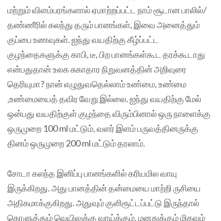
மற்றும் விளம்பரங்களால் ஏமாற்றப்பட்ட நாம் சூடான பாலில்/
தண்ணீரில் கலந்து தரும் பானங்கள், இவை அனைத்தும்
குப்பை உணவுகள். ஐந்து வயதிற்கு கீழ்ப்பட்ட
குழந்தைகளுக்கு காபி, டீ, பிற பானங்கள்கூட தரக்கூடாது
என்பதுதான் உலக சுகாதார நிறுவனத்தின் அறிவுரை
தெரியுமா? நான் எழுதுவதெல்லாம் உண்மை, உண்மை
,உண்மையைத் தவிர வேறு இல்லை. ஐந்து வயதிற்கு மேல்
ஒன்பது வயதிற்குள் குழந்தை விரும்பினால் ஒரு நாளைக்கு
ஒருமுறை 100 ml மட்டும், வளர் இளம் பருவத்தினருக்கு
தினம் ஒருமுறை 200 ml மட்டும் தரலாம்.
சோடா கலந்த இனிப்பு பானங்களில் கரியமில வாயு
இருக்கிறது. அது பானத்தின் தன்மையை மாற்றி ருசியை
அதிகமாக்குகிறது. அதுவும் குளிரூட்டப்பட்டு இருந்தால்
கொளுத்தும் வெயிலுக்கு வாய்க்கும், மனதுக்கும் மிகவும்