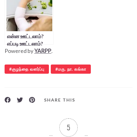
என்ன ஊட்டலாம்?
எப்படி ஊட்டலாம்?
Powered by
YARPP
.
குழந்தை வளர்ப்பு
மரு. நா. கங்கா
SHARE THIS
5