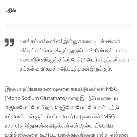
பதில்
வாங்கம்மா! வாங்க! இன்று காலை டிபன் உங்கள்
வீட்டில் எல்லோருக்கும் நூடுல்ஸா? தின்பண்டமாக
கடையில் விற்கும் சிப்ஸ் கேட்டு அடம் பிடித்தார்களா
உங்கள் வாரிசுகள்? அப்படித்தான் இருக்கும்.
இந்த மாதிரியான உணவுகளை சாப்பிடுபவர்கள் MSG
(Mono Sodium Glutamate) என்ற இயற்பெயருடைய
அஜினமோட்டோவிற்கு (அஜினோமோட்டோ என்பஹ்டு
கம்பெனியால் சூட்டப்பட்ட பெயர்) அடிமைகள்! MSG
addicts! இது என்ன அடிக்சன் என்றெல்லாம் பெரிய
வார்த்தைகளை கூறி பயமுறுத்துகிறீர்களா என்று என்னை