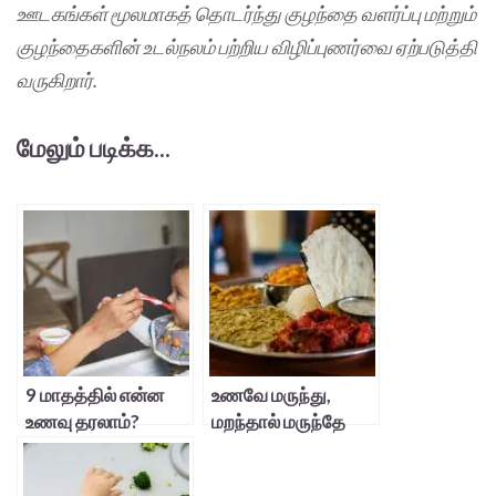
ஊடகங்கள் மூலமாகத் தொடர்ந்து குழந்தை வளர்ப்பு மற்றும்
குழந்தைகளின் உடல்நலம் பற்றிய விழிப்புணர்வை ஏற்படுத்தி
வருகிறார்.
மேலும் படிக்க...
9 மாதத்தில் என்ன
உணவே மருந்து,
உணவு தரலாம்?
மறந்தால் மருந்தே
உணவு