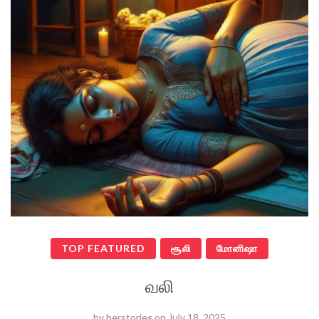
TOP FEATURED
சூலி
மோனிஷா
வலி
by
herstories
on
July 18, 2025