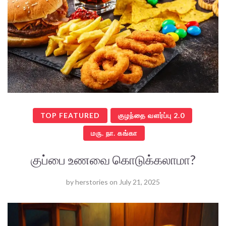
TOP FEATURED
குழந்தை வளர்ப்பு 2.0
மரு. நா. கங்கா
குப்பை உணவை கொடுக்கலாமா?
by
herstories
on
July 21, 2025