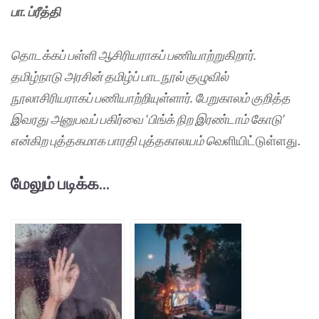
பா. ப்ரீத்தி
தொடக்கப் பள்ளி ஆசிரியராகப் பணியாற்றுகிறார்.
தமிழ்நாடு அரசின் தமிழ்ப் பாடநூல் குழுவில்
நூலாசிரியராகப் பணியாற்றியுள்ளார். பேறுகாலம் குறித்த
இவரது அனுபவப் பகிர்வை ‘பிங்க் நிற இரண்டாம் கோடு’
என்கிற புத்தகமாக பாரதி புத்தகாலயம் வெ
ளியிட்டுள்ளது.
மேலும் படிக்க...