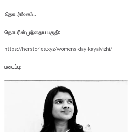
தொடர்வோம்…
தொடரின் முந்தைய பகுதி:
https://herstories.xyz/womens-day-kayalvizhi/
படைப்பு: