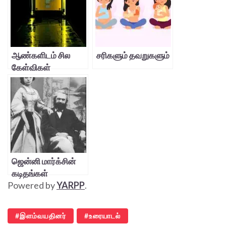
ஆண்களிடம் சில
சரிகளும் தவறுகளும்
கேள்விகள்
ஜென்னி மார்க்சின்
கடிதங்கள்
Powered by
YARPP
.
இளம்வயதினர்
உரையாடல்