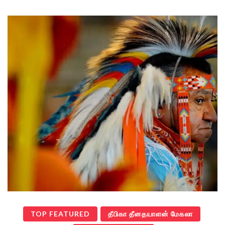
TOP FEATURED
தீபிகா தீனதயாளன் மேகலா