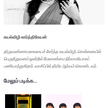
கயல்விழி கார்த்திகேயன்
திருவண்ணாமலையைச் சேர்ந்த கயல்விழி, சென்னையில்
பெருநிறுவனம் ஒன்றில் மேலாண்மை நிர்வாகியாகப்
பணியாற்றுகிறார். வாசிப்பில் தீவிர ஆர்வம் கொண்டவர்.
மேலும் படிக்க...