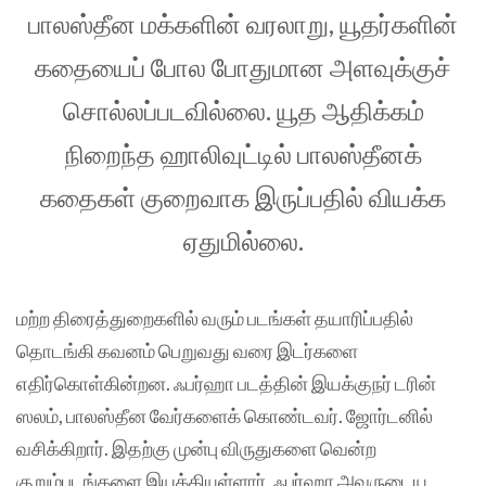
பாலஸ்தீன மக்களின் வரலாறு, யூதர்களின்
கதையைப் போல போதுமான அளவுக்குச்
சொல்லப்படவில்லை. யூத ஆதிக்கம்
நிறைந்த ஹாலிவுட்டில் பாலஸ்தீனக்
கதைகள் குறைவாக இருப்பதில் வியக்க
ஏதுமில்லை.
மற்ற திரைத்துறைகளில் வரும் படங்கள் தயாரிப்பதில்
தொடங்கி கவனம் பெறுவது வரை இடர்களை
எதிர்கொள்கின்றன. ஃபர்ஹா படத்தின் இயக்குநர் டரின்
ஸலம், பாலஸ்தீன வேர்களைக் கொண்டவர். ஜோர்டனில்
வசிக்கிறார். இதற்கு முன்பு விருதுகளை வென்ற
குறும்படங்களை இயக்கியுள்ளார். ஃபர்ஹா அவருடைய