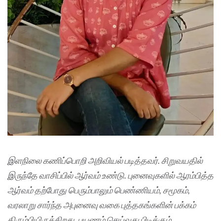
இளநிலை கணிப்பொறி அறிவியல் படித்தவர். சிறுவயதில்
இருந்தே வாசிப்பில் ஆர்வம் உண்டு. புனைவுகளில் ஆரம்பித்த
ஆர்வம் தற்போது பெரும்பாலும் பெண்ணியம், சமூகம்,
வரலாறு சார்ந்த அபுனைவு வகை புத்தகங்களின் பக்கம்
திரும்பியிருக்கிறது. பயணம் செய்வது பிடிக்கும்.