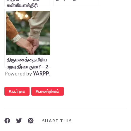
கன்னியாஸ்திரி
திருமணத்தை மீறிய
உறவு தீர்வாகுமா? – 2
Powered by
YARPP
.
ஃபர்ஹா
பாலஸ்தீனம்
SHARE THIS