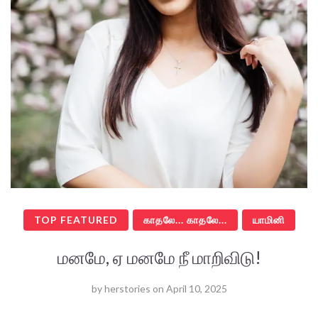
TOP FEATURED
காதலே... காதலே...
யாமினி
மனமே, ஏ மனமே நீ மாறிவிடு!
by
herstories
on
April 10, 2025