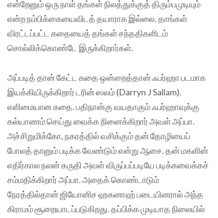
என்றேனும் ஒரு நாள் தங்கள் நிலத்துக்குத் திரும்பமுடியும்
என்ற நம்பிக்கையைவிடத் தயாராக இல்லை. தாங்கள்
விரட்டப்பட்ட கதையைத் தங்கள் சந்ததிகளிடம்
சொல்லிக்கொண்டே இருக்கிறார்கள்.
அப்படித் தான் கேட்ட கதை ஒன்றைத்தான் ஃபர்ஹா படமாக
இயக்கியிருக்கிறார் டரின் ஸலம் (Darryn J Sallam).
எளிமையான கதை. பதிநான்கு வயதாகும் ஃபர்ஹாவுக்கு
கல்யாணம் செய்து வைக்க நினைக்கிறார் அவள் அப்பா.
அச்சிறுமிக்கோ, நகரத்தில் வசிக்கும் தன் தோழியைப்
போலத் தானும் படிக்க வேண்டும் என்று ஆசை. தன் மகளின்
எதிர்கால நலன் கருதி அவள் விருப்பப்படியே படிக்கவைக்கச்
சம்மதிக்கிறார் அப்பா. அதைக் கொண்டாடும்
நேரத்தில்தான் ஜியோனிச ஹகனாஹ் படையினரால் அந்த
கிராமம் சூறையாடப்படுகிறது. தப்பிக்க முடியாத நிலையில்