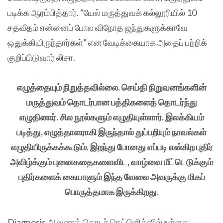
படிக்க ஆரம்பித்தார். “யேல் மருத்துவக் கல்லூரியில் 10
சதவீதம் என்னைப் போல விநோத ஜந்துகளுக்காவே
ஒதுக்கியிருந்தார்கள்” என வேடிக்கையாக அதைப் பற்றிக்
குறிப்பிடுவார் லிசா.
எழுத்தையும் நிறுத்தவில்லை. செய்தி நிறுவனங்களின்
மருத்துவம் தொடர்பான பத்திகளைத் தொடர்ந்து
எழுதினார். சில நூல்களும் எழுதியுள்ளார். இலக்கியம்
படித்து, எழுத்தாளராகி இருந்தால் துப்பறியும் நாவல்கள்
எழுதியிருக்கக்கூடும். இறந்து போனது எப்படி என்கிற புதிர்
அவிழ்க்கும் புனைகதைகளைவிட, வாழ்வை மீட்டெடுக்கும்
புதிர்களைக் கையாளும் இந்த வேலை அவருக்கு மிகப்
பொருத்தமாக இருக்கிறது.
Diagnosis ஆவணத் தொடர் நெட்பிளிக்ஸில் உள்ளது.