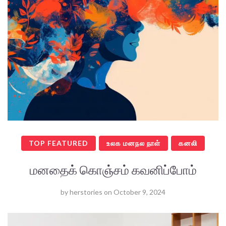
TOP FEATURED
உலக மனநல நாள்
கனலி
மனதைக் கொஞ்சம் கவனிப்போம்
by
herstories
on
October 9, 2024