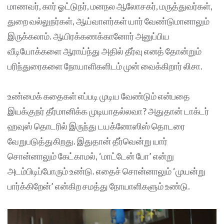
மாணவர், கார் ஓட்டுநர், மனநல ஆலோசகர், மருத்துவர்கள்,
துறை வல்லுநர்கள், ஆய்வாளர்கள் யார் வேண்டுமானாலும்
இருக்கலாம். ஆயிரக்கணக்கானோர் அனுப்பிய
வீடியோக்களை ஆராய்ந்து அதில் தீர்வு எனத் தோன்றும்
பரிந்துரைகளை நோயாளிகளிடம் முன் வைக்கிறார் லிசா.
உண்மைக் கதைகள் எப்படி முடிய வேண்டும் என்பதை
இயக்குநர் தீர்மானிக்க முடியாதல்லவா? அதுதான் டாக்டர்
ஹவுஸ் தொடரில் இருந்து டயக்னோஸிஸ் தொடரை
வேறுபடுத்துகிறது. இதுதான் தீர்வென்று யார்
சொன்னாலும் கேட்காமல், ‘மாட்டேன் போ’ என்று
அடம்பிடிப்போரும் உண்டு. எதைச் சொன்னாலும் ‘முயன்று
பார்க்கிறேன்’ என்கிற சமத்து நோயாளிகளும் உண்டு.