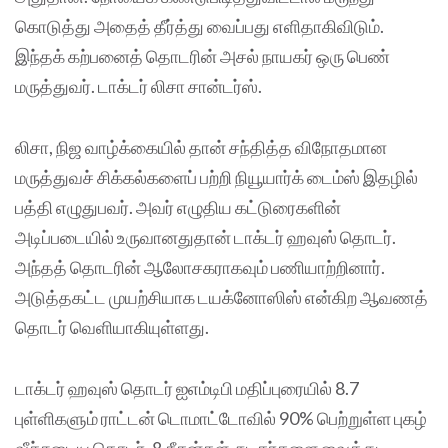
கொடுத்து அதைத் தீர்த்து வைப்பது எளிதாகிவிடும்.
இந்தக் கற்பனைத் தொடரின் அசல் நாயகர் ஒரு பெண்
மருத்துவர். டாக்டர் லிசா சான்டர்ஸ்.
லிசா, நிஜ வாழ்க்கையில் தான் சந்தித்த விநோதமான
மருத்துவச் சிக்கல்களைப் பற்றி நியூயார்க் டைம்ஸ் இதழில்
பத்தி எழுதுபவர். அவர் எழுதிய கட்டுரைகளின்
அடிப்படையில் உருவானதுதான் டாக்டர் ஹவுஸ் தொடர்.
அந்தத் தொடரின் ஆலோசகராகவும் பணியாற்றினார்.
அடுத்தகட்ட முயற்சியாக டயக்னோஸிஸ் என்கிற ஆவணத்
தொடர் வெளியாகியுள்ளது.
டாக்டர் ஹவுஸ் தொடர் ஐஎம்டிபி மதிப்புரையில் 8.7
புள்ளிகளும் ராட்டன் டொமாட்டோவில் 90% பெற்றுள்ள புகழ்
வீச்சுடைய தொடர். 8 சீசன்கள். நடிகர்களை வைத்து