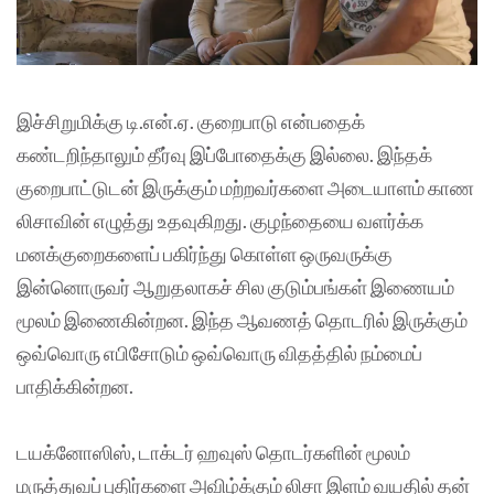
இச்சிறுமிக்கு டி.என்.ஏ. குறைபாடு என்பதைக்
கண்டறிந்தாலும் தீர்வு இப்போதைக்கு இல்லை. இந்தக்
குறைபாட்டுடன் இருக்கும் மற்றவர்களை அடையாளம் காண
லிசாவின் எழுத்து உதவுகிறது. குழந்தையை வளர்க்க
மனக்குறைகளைப் பகிர்ந்து கொள்ள ஒருவருக்கு
இன்னொருவர் ஆறுதலாகச் சில குடும்பங்கள் இணையம்
மூலம் இணைகின்றன. இந்த ஆவணத் தொடரில் இருக்கும்
ஒவ்வொரு எபிசோடும் ஒவ்வொரு விதத்தில் நம்மைப்
பாதிக்கின்றன.
டயக்னோஸிஸ், டாக்டர் ஹவுஸ் தொடர்களின் மூலம்
மருத்துவப் புதிர்களை அவிழ்க்கும் லிசா இளம் வயதில் தன்