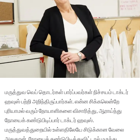
மருத்துவ வெப் தொடர்கள் பார்ப்பவர்கள் நிச்சயம் டாக்டர்
ஹவுஸ் பற்றி அறிந்திருப்பார்கள். என்ன சிக்கலென்றே
புரியாமல் வரும் நோயாளிகளை விசாரித்து, ஆராய்ந்து
நோயைக் கண்டுபிடிப்பார் டாக்டர் ஹவுஸ்.
மருத்துவத்துறையில் உள்ளதிலேயே சிடுக்கான வேலை
அதுதான். நோயைக் கண்டுபிடித்துவிட்டால் மருந்து