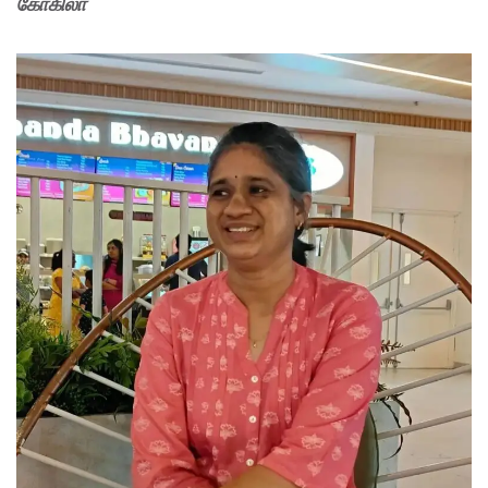
கோகிலா