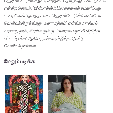
ஹெர் ஸ்டோரிஸில் இவர் எழுதிய ‘தொழில்நுட்பம் அறிவோம்’
என்கிற தொடர், ‘இன்பாக்ஸ் இம்சைகளைச் சமாளிப்பது
எப்படி?’ என்கிற புத்தகமாக ஹெர் ஸ்டோரிஸ் வெளியீடாக
வெளிவந்திருக்கிறது. ‘உலரா ரத்தம்’ என்கிற அரசியல்
வரலாறு நூல், சிறார்களுக்கு , ‘தரையை ஓங்கி மிதித்த
பட்டாம்பூச்சி’ ஆகிய நூல்களும் இந்த ஆண்டு
வெளிவந்துள்ளன.
மேலும் படிக்க...