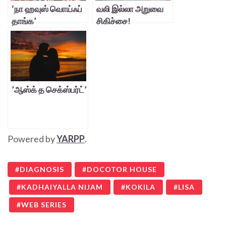
‘நா ஹவுஸ் வொய்ஃப்
வலி இல்லா அறுவை
தாங்க’
சிகிச்சை!
’ஆஸ்க் த செக்ஸ்பர்ட்’
Powered by
YARPP
.
DIAGNOSIS
DOCOTOR HOUSE
KADHAIYALLA NIJAM
KOKILA
LISA
WEB SERIES