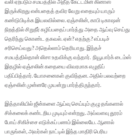
வலி ஏற்படும் சமயத்தில் அதீத கேட்டமின் கினாஸ்
இருக்கிறது என்பதைத் தவிர வேறு எதையும் யாரும்
கண்டுபிடிக்க இயலவில்லை. ஏஞ்சலின், காபி டிகாஷன்
நிறத்தில் சிறுநீர் கழிப்பதைப் பார்த்து அதை ஆய்வு செய்து
தெரிந்து கொண்ட தகவல். ஏன்? எதற்கு? எப்படிச்
சரிசெய்வது? அதெல்லாம் தெரியாது. இந்தச்
சமயத்தில்தான் லிசா உதவிக்கு வந்தார். நியூயார்க் டைம்ஸ்
இதழில் ஏஞ்சலின் கதையை விவரமாக எழுதிப்
பதிப்பித்தார். யோசனைகள் குவிந்தன. அதில் பலவற்றை
ஏஞ்சலின் முன்னரே முயன்று பார்த்திருந்தார்.
இத்தாலியில் ஜீன்களை ஆய்வு செய்யும் குழு தங்களால்
சிக்கலைக் கண்டறிய முடியும் என்றது. அவ்வளவு தூரம்
போய் சிகிச்சை எடுக்கப் பணம் இல்லையே. ஆனால்
பாருங்கள், அவர்கள் நாட்டில் இந்த மாதிரி பெரிய