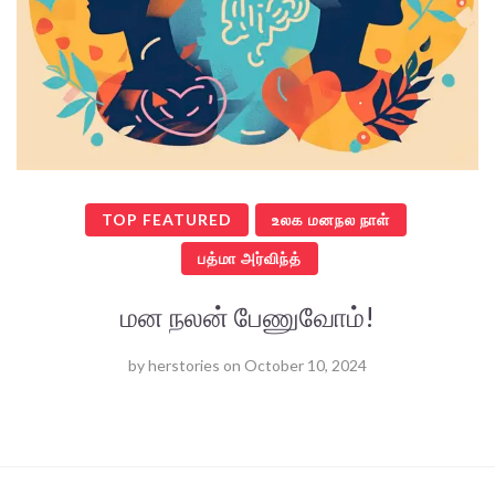
TOP FEATURED
உலக மனநல நாள்
பத்மா அர்விந்த்
மன நலன் பேணுவோம்!
by
herstories
on
October 10, 2024