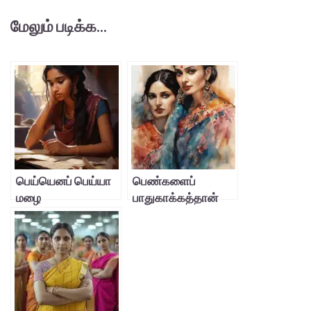
மேலும் படிக்க...
பெய்யெனப் பெய்யா
பெண்களைப்
மழை
பாதுகாக்கத்தான்
ஆண்
படைக்கப்பட்டானா?