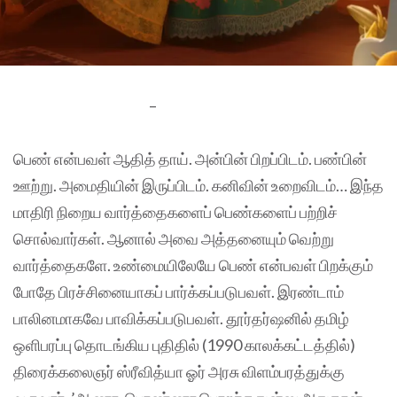
–
பெண் என்பவள் ஆதித் தாய். அன்பின் பிறப்பிடம். பண்பின்
ஊற்று. அமைதியின் இருப்பிடம். கனிவின் உறைவிடம்… இந்த
மாதிரி நிறைய வார்த்தைகளைப் பெண்களைப் பற்றிச்
சொல்வார்கள். ஆனால் அவை அத்தனையும் வெற்று
வார்த்தைகளே. உண்மையிலேயே பெண் என்பவள் பிறக்கும்
போதே பிரச்சினையாகப் பார்க்கப்படுபவள். இரண்டாம்
பாலினமாகவே பாவிக்கப்படுபவள். தூர்தர்ஷனில் தமிழ்
ஒளிபரப்பு தொடங்கிய புதிதில் (1990 காலக்கட்டத்தில்)
திரைக்கலைஞர் ஸ்ரீவித்யா ஓர் அரசு விளம்பரத்துக்கு