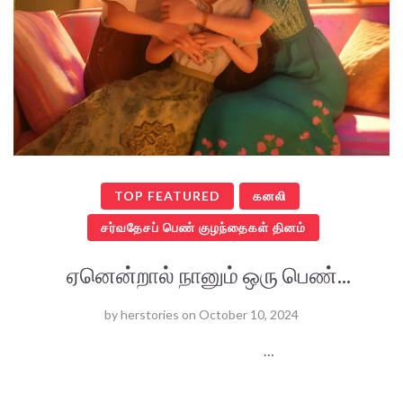
TOP FEATURED
கனலி
சர்வதேசப் பெண் குழந்தைகள் தினம்
ஏனென்றால் நானும் ஒரு பெண்...
by
herstories
on
October 10, 2024
…