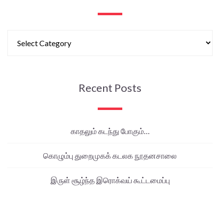
Recent Posts
காதலும் கடந்து போகும்…
கொழும்பு துறைமுகக் கடலக நூதனசாலை
இருள் சூழ்ந்த இரொக்வய் கூட்டமைப்பு