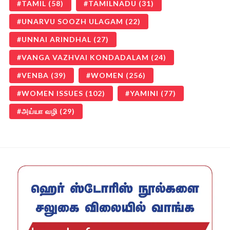
TAMIL
(58)
TAMILNADU
(31)
UNARVU SOOZH ULAGAM
(22)
UNNAI ARINDHAL
(27)
VANGA VAZHVAI KONDADALAM
(24)
VENBA
(39)
WOMEN
(256)
WOMEN ISSUES
(102)
YAMINI
(77)
அய்யா வழி
(29)