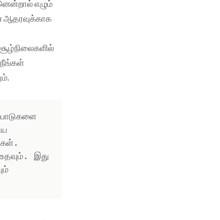
னென்றால் எழும்
ன் ஆதரவுக்காக
ற சூழ்நிலைகளில்
நீங்கள்
ம்.
ைபாடுகளை 
ய 
கள். 
உதவும். இது 
் 