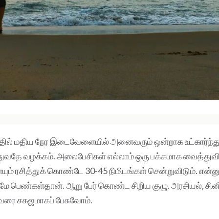
தில் மதிய நேர இடைவேளையில் அனைவரும் ஒன்றாக உட்கார்ந்த
ுவதே வழக்கம். அலைபேசிகள் எல்லாம் ஒரு பக்கமாக வைத்துவ
யும் ரசித்துக் கொண்டே 30-45 நிமிடங்கள் சென்றுவிடும். என்ன
 பெண்கள்தான். ஆறு பேர் கொண்ட சிறிய குழு. அரசியல், சின
ரை சகஜமாகப் பேசுவோம்.