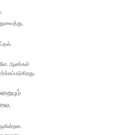
்
துவைத்து,
்தல்.
களே. ஆண்கள்
்க்கப்படுகிறது.
றையும்
்லை.
ருகின்றன.