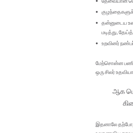
தேவையான பொர
குழந்தைகளுக்
தன்னுடைய உட
மடித்து, தேய்த
உறவினர் நண்ப
மேற்சொன்ன பணி
ஒரு சிலர் உதவிய
ஆக மொ
கிட
இதனாலே தற்போது