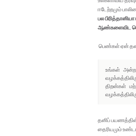
உலகளாவிய தரவுக
ஈடேற்றமும் பாலி
பல பிரித்தானியா
ஆண்களைவிட பெண
பெண்கள் ஏன் தன
உங்கள் அன்
வழக்கத்திலி
திறன்கள் மற
வழக்கத்திலிர
தனிப் பயணத்தின்
தைரியமும் உண்டாக