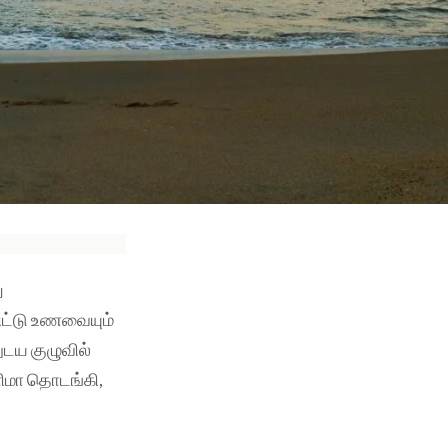
ு
ிட்டு உணவையும்
ுடய குழுவில்
ிமா தொடங்கி,