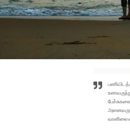
பணியிடத்
உணவருந்த
பேச்சுகளை
அனைவருமே
வானிலை வ