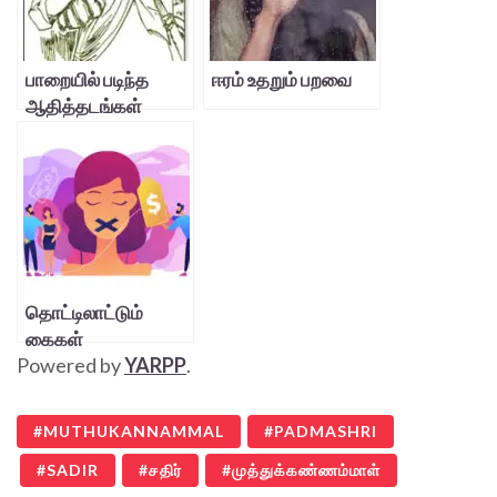
பாறையில் படிந்த
ஈரம் உதறும் பறவை
ஆதித்தடங்கள்
தொட்டிலாட்டும்
கைகள்
Powered by
YARPP
.
MUTHUKANNAMMAL
PADMASHRI
SADIR
சதிர்
முத்துக்கண்ணம்மாள்