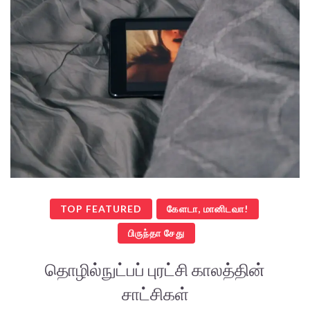
TOP FEATURED
கேளடா, மானிடவா!
பிருந்தா சேது
தொழில்நுட்பப் புரட்சி காலத்தின்
சாட்சிகள்