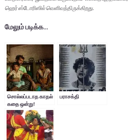
ஹெர் ஸ்டோரிஸில் வெளிவந்திருக்கிறது.
மேலும் படிக்க...
சொல்லப்படாத காதல்
பராசக்தி
கதை ஒன்று!