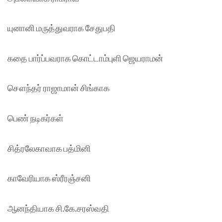
யுனானி மருத்துவராக சேதுபதி
கதை பார்ப்பவராக கொட்டாம்புளி ஜெயராமன்
சௌந்தர் ராஜாமான் சிங்காக
பெண் நடிகர்கள்
சித்ரலேகாவாக பத்மினி
காவேரியாக ஸ்ரீரஞ்சனி
ஆனந்தியாக சி.கே.சரஸ்வதி