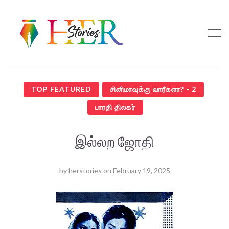
TOP FEATURED
சினிமாவுக்கு வாரீகளா? - 2
பாரதி திலகர்
இல்லற ஜோதி
by
herstories
on
February 19, 2025