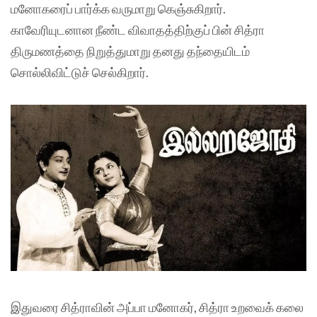
மனோகரைப் பார்க்க வருமாறு கெஞ்சுகிறார்.
காவேரியுடனான நீண்ட விவாதத்திற்குப் பின் சித்ரா
திருமணத்தை நிறுத்துமாறு தனது தந்தையிடம்
சொல்லிவிட்டுச் செல்கிறார்.
இதுவரை சித்ராவின் அப்பா மனோகர், சித்ரா உறவைக் கலை