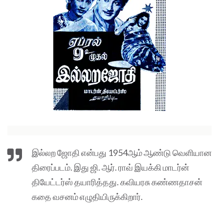
இல்லற ஜோதி என்பது 1954ஆம் ஆண்டு வெளியான
திரைப்படம். இது ஜி. ஆர். ராவ் இயக்கி மாடர்ன்
தியேட்டர்ஸ் தயாரித்தது. கவியரசு கண்ணதாசன்
கதை வசனம் எழுதியிருக்கிறார்.