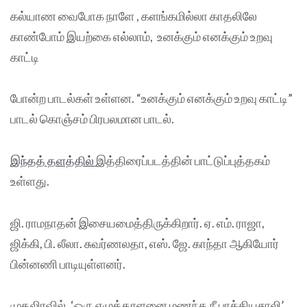
கல்யாண வைபோக நாளே , களங்கமில்லா காதலிலே
காண்போம் இயற்கை எல்லாம், உனக்கும் எனக்கும் உறவு
காட்டி
போன்ற பாடல்கள் உள்ளன. “உனக்கும் எனக்கும் உறவு காட்டி”
பாடல் கொஞ்சம் பிரபலமான பாடல்.
இந்தத் தளத்தில்
இத்திரைப்படத்தின் பாட்டுப்புத்தகம்
உள்ளது.
ஜி. ராமநாதன் இசையமைத்திருக்கிறார். ஏ. எம். ராஜா,
ஜிக்கி, பி. லீலா. சுவர்ணலதா, எஸ். ஜே. காந்தா ஆகியோர்
பின்னணி பாடியுள்ளனர்.
முதலிரவில், ‘ஒரு எழுத்தாளனை மணந்த நீ பாக்கியசாலி’