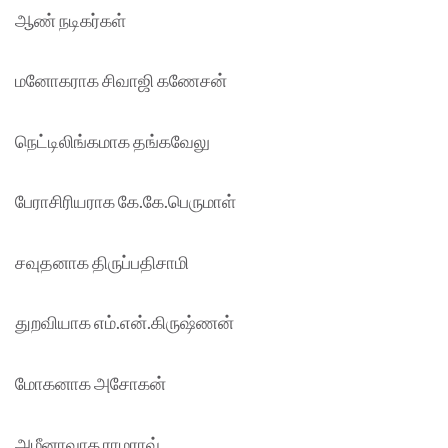
ஆண் நடிகர்கள்
மனோகராக சிவாஜி கணேசன்
நெட்டிலிங்கமாக தங்கவேலு
பேராசிரியராக கே.கே.பெருமாள்
சவுதனாக திருப்பதிசாமி
துறவியாக எம்.என்.கிருஷ்ணன்
மோகனாக அசோகன்
அமீனாவாக ராமராவ்