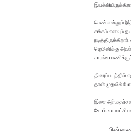
இயக்கியிருக்கிறா
பெண் என்னும் இத
சங்கம் எனவும் 
நடித்திருக்கிறார
ஜெமினிக்கு அவர்க
சாரங்கபாணிக்குப்
திரைப்படத்தில் 
தான் முதலில் போட
இசை ஆர்.சுதர்சன
கே. பி. காமாட்சி 
பின்னணி