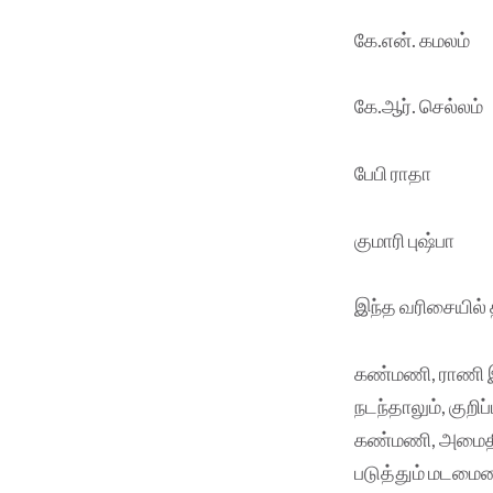
கே.என். கமலம்
கே.ஆர். செல்லம்
பேபி ராதா
குமாரி புஷ்பா
இந்த வரிசையில் 
கண்மணி, ராணி இர
நடந்தாலும், குறி
கண்மணி, அமைதியா
படுத்தும் மடமைய