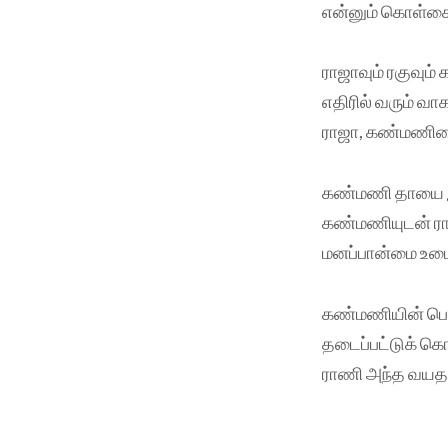
என்னும் கொள்கை 
ராஜாவும் ரகுவும்
எதிரில் வரும் வ
ராஜா, கண்மணியைக
கண்மணி தாயை இழந
கண்மணியுடன் ராண
மனப்பான்மை உடைய
கண்மணியின் பெற்
தடைப்பட்டுக் கொ
ராணி அந்த வயதான