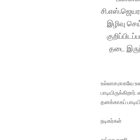
சி.எஸ்.ஜெயர
இழிவு செய்
குறிப்பிடப
தடை இருந
உல்லாசமாகவே உலக
பாடியிருக்கிறார். 
தனக்காகப் பாடிய
நடிகர்கள்
சங்கரபாணி