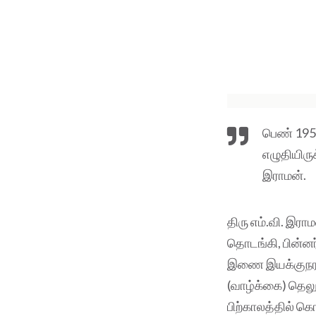
பெண் 195
எழுதியிரு
இராமன்.
திரு எம்.வி. இர
தொடங்கி, பின்னர்
இணை இயக்குநராக
(வாழ்க்கை) தெலுங
பிற்காலத்தில் கொ