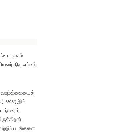
ங்கடாசலம்
யவர் திரு எம்.வி.
ரை வாழ்க்கையைத்
ை (1949) இல்
படத்தைத்
ருக்கிறார்.
வெற்றிப் படங்களை