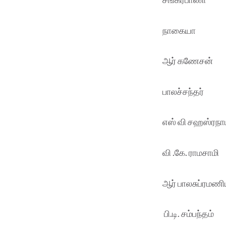
நாகையா
ஆர் கணேசன்
பாலச்சந்தர்
எஸ் வி சஹஸ்ரநா
வி .கே. ராமசாமி
ஆர் பாலசுப்ரமணி
பி.டி. சம்பந்தம்