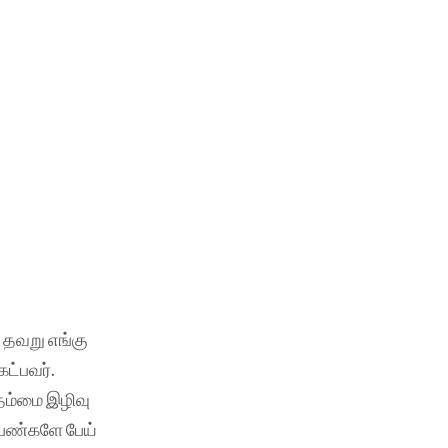
, தவறு எங்கு
ேட்பவர்.
 தம்மை இழிவு
பெண்களே பேய்