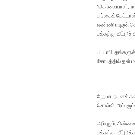
‘கொலையாளி, ராஜன
பங்கைக் கேட்டா
எண்ணி ராஜன் கொட
பக்கத்து வீட்டுச
பட்டாபி, தங்களு
கோபத்தில் தன் ம
ஹேமா, நடனக் கலை
சொல்லி, அம்புஜம
அம்புஜம், சின்ன
பக்கத்து வீட்டு