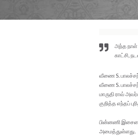
அந்த நாள்
காட்சி, ந
வீணை S. பாலச்சந
வீணை S. பாலச்சந்
மாருதி ராவ் அவர்
குறித்த எந்தப் ப
பின்னணி இசையை 
அமைத்துள்ளது.