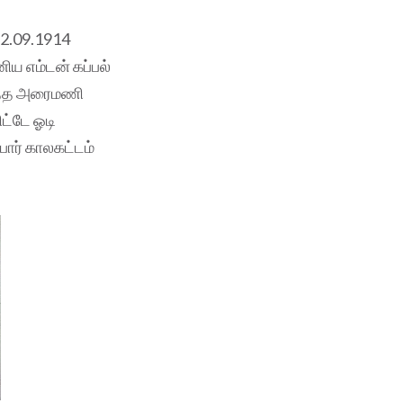
22.09.1914
ிய எம்டன் கப்பல்
நடத்த அரைமணி
ிட்டே ஓடி
ோர் காலகட்டம்