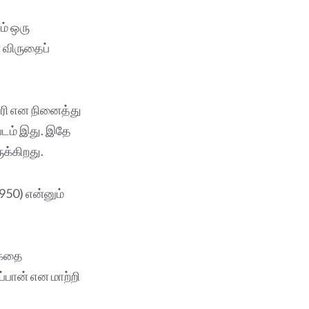
ம் ஒரு
ன விருதைப்
வரி என நினைத்து
படம் இது. இதே
ுக்கிறது.
950) என்னும்
 கதை
்பான் என மாற்றி