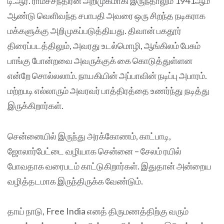
டி.ஆர். ராமச்சந்திரன் அறிமுகமாகி இருந்தாலும் 1941ஆம்
ஆண்டு வெளிவந்த சபாபதி அவரை ஒரு சிறந்த நடிகராக
மக்களுக்கு அறிமுகப்படுத்தியது. திவான் பகதூர்
திரைப்படத்திலும், அவரது உடல்மொழி, ஆங்கிலம் பேசும்
பாங்கு போன்றவை அவருக்குக் கை கொடுத்துள்ளன
என்றே சொல்லலாம். நாயகியின் அப்பாவின் நடிப்பு அபாரம்.
மற்றபடி எல்லாரும் அவரவர் பாத்திரத்தை உணர்ந்து நடித்து
இருக்கிறார்கள்.
சென்னையில் இருந்து அரக்கோணம், காட்பாடி,
ஜோலார்பேட்டை வழியாக சென்னை – சேலம் ரயில்
போவதாக வரைபடம் காட்டுகிறார்கள். இதுதான் அன்றைய
வழித்தடமாக இருந்திருக்க வேண்டும்.
தாய் நாடு, Free India எனத் திருமணத்திற்கு வரும்