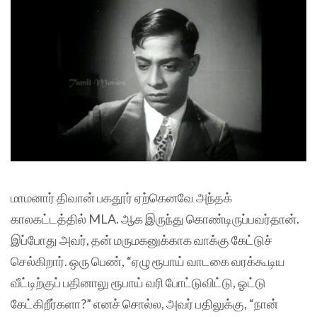
மாமனார் திவான் பகதூர் ஏற்கெனவே அந்தக்
காலகட்டத்தில் MLA. ஆக இருந்து கொண்டிருப்பவர்தான்.
இப்போது அவர், தன் மருமகனுக்காக வாக்கு கேட்டுச்
செல்கிறார். ஒரு பெண், “ஏழு ரூபாய் வாடகை வரக்கூடிய
வீட்டிற்குப் பதினாலு ரூபாய் வரி போட்டுவிட்டு, ஓட்டு
கேட்கிறீர்களா?” எனச் சொல்ல, அவர் பதிலுக்கு, “நான்