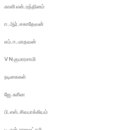
காளி என். ரத்தினம்
ஈ. ஆர். சகாதேவன்
எம். ஈ. மாதவன்
V N குமாரசாமி
நடிகைகள்
ஜே. சுசீலா
பி. எஸ். சிவபாக்கியம்
டி. என். ராஜலட்சுமி