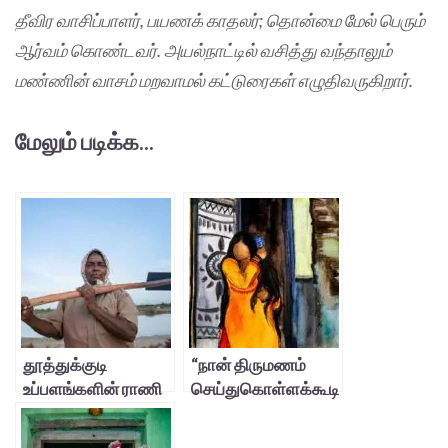
தீவிர வாசிப்பாளர்
, பயணக் காதலர்; தொன்மை மேல் பெரும்
ஆர்வம் கொண்டவர். அயல்நாட்டில் வசித்து வந்தாலும்
மண்ணின் வாசம் மறவாமல் கட்டுரைகள் எழுதிவருகிறார்.
மேலும் படிக்க...
தூத்துக்குடி
“நான் திருமணம்
உப்பளங்களின் ராணி
செய்துகொள்ளக்கூடி
ய பெண் அல்ல”