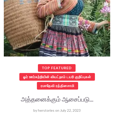
TOP FEATURED
ஓர் ஊர்சுற்றியின் வியட்நாம் டயரி குறிப்புகள்
ரமாதேவி ரத்தினசாமி
அத்தனைக்கும் ஆசைப்படு...
by
herstories
on
July 22, 2023