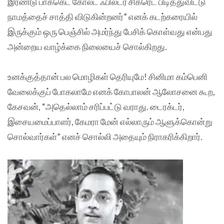
இரண்டு பாக்கெட் கோல்ட் ஃபில்டர் சிகரெட் பிடித்துவிட்டு
நாமத்தைச் சாத்தி விடுகின்றனர்” எனக் கடற்கரையில்
இருக்கும் ஒரு பெஞ்சில் அமர்ந்து பேசிக் கொள்வது என்பது
அன்றைய வாழ்க்கை நிலையைச் சொல்கிறது.
உனக்குத்தான் பல மொழிகள் தெரியுமே! சினிமா கம்பெனி
வேலைக்குப் போகலாமே எனக் கோபாலன் ஆலோசனை கூற,
கேசவன், “அதெல்லாம் சரிப்பட்டு வராது. டைரக்டர்,
இசையமைப்பாளர், கேமரா மேன் எல்லாரும் ஆளுக்கொன்று
சொல்வார்கள்” எனச் சொல்லி அதையும் நிராகரிக்கிறார்.