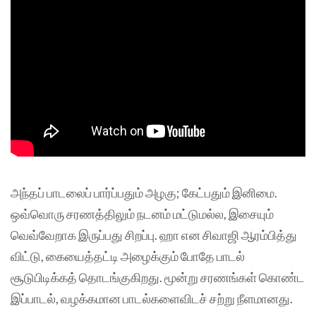
அந்தப் பாடலைப் பார்ப்பதும் அழகு; கேட்பதும் இனிமை.
ஒவ்வொரு சரணத்திலும் நடனம் மட்டுமல்ல, இசையும்
வெவ்வேறாக இருப்பது சிறப்பு. ஹா என சிவாஜி ஆரம்பித்து
விட்டு, கையைத்தட்டி அழைக்கும் போதே பாடல்
சூடுபிடிக்கத் தொடங்குகிறது. மூன்று சரணங்கள் கொண்ட
இப்பாடல், வழக்கமான பாடல்களைவிடச் சற்று நீளமானது.