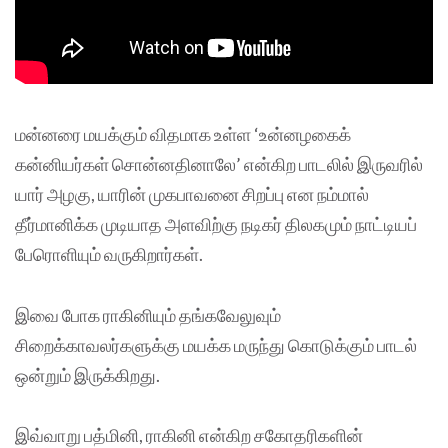
மன்னரை மயக்கும் விதமாக உள்ள ‘உன்னழகைக்
கன்னியர்கள் சொன்னதினாலே’ என்கிற பாடலில் இருவரில்
யார் அழகு, யாரின் முகபாவனை சிறப்பு என நம்மால்
தீர்மானிக்க முடியாத அளவிற்கு நடிகர் திலகமும் நாட்டியப்
பேரொளியும் வருகிறார்கள்.
இவை போக ராகினியும் தங்கவேலுவும்
சிறைக்காவலர்களுக்கு மயக்க மருந்து கொடுக்கும் பாடல்
ஒன்றும் இருக்கிறது.
இவ்வாறு பத்மினி, ராகினி என்கிற சகோதரிகளின்