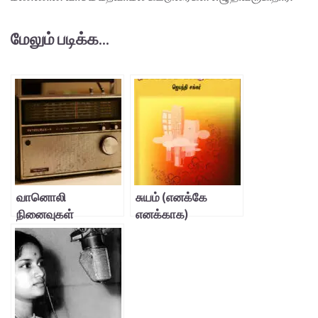
மேலும் படிக்க...
வானொலி
சுயம் (எனக்கே
நினைவுகள்
எனக்காக)