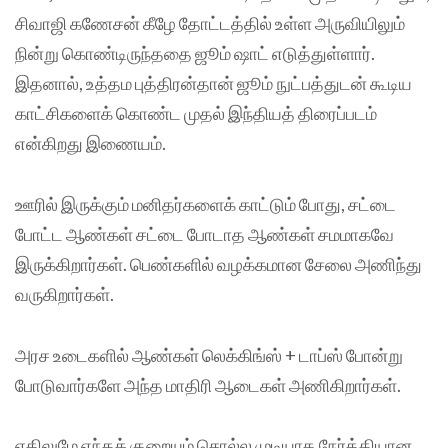
சிவாஜி கணேசன் கீழே தோட்டத்தில் உள்ள அருவியிலும்
நின்று கொண்டிருந்ததை ஜூம் ஷாட் எடுத்துள்ளார்.
இதனால், உத்தம புத்திரன்தான் ஜூம் நுட்பத்துடன் கூடிய
காட்சிகளைக் கொண்ட முதல் இந்தியத் திரைப்படம்
என்கிறது இணையம்.
ஊரில் இருக்கும் மனிதர்களைக் காட்டும் போது, சட்டை
போட்ட ஆண்கள் சட்டை போடாத ஆண்கள் சமமாகவே
இருக்கிறார்கள். பெண்களில் வழக்கமான சேலை அணிந்து
வருகிறார்கள்.
அரச உடைகளில் ஆண்கள் லெக்கிங்ஸ் + டாப்ஸ் போன்று
போடுவார்களே அந்த மாதிரி ஆடைகள் அணிகிறார்கள்.
எதிலுமே எந்தக் குறையும் சொல்ல முடியாத நேர்த்தியான