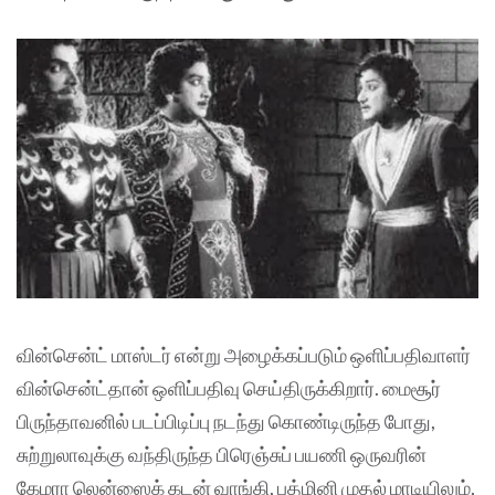
வின்சென்ட் மாஸ்டர் என்று அழைக்கப்படும் ஒளிப்பதிவாளர்
வின்சென்ட்தான் ஒளிப்பதிவு செய்திருக்கிறார். மைசூர்
பிருந்தாவனில் படப்பிடிப்பு நடந்து கொண்டிருந்த போது,
சுற்றுலாவுக்கு வந்திருந்த பிரெஞ்சுப் பயணி ஒருவரின்
கேமரா லென்ஸைக் கடன் வாங்கி, பத்மினி முதல் மாடியிலும்,