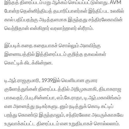
இந்தத் திரைப்படம் மறு ஆக்கம் செய்யப்பட்டுள்ளது. AVM
போன்ற தென்னிந்தியத் தயாரிப்பாளர்கள் இந்திப் பட உலகில்
கால் பதிப்பதற்கு அடித்தளமாக இருந்தது சந்திரலேகாவின்
வெற்றிதான் என்கிறார் வரலாற்றாளர் ஸ்ரீராம்.
இப்படிக் கதை கதையாகச் சொல்லும் அளவிற்கு
இணையத்தில் இத்திரைப்படம் குறித்த தகவல்கள்
கொட்டிக் கிடக்கின்றன.
டி.ஆர்.ராஜகுமாரி, 1939இல் வெளியான குமார
குலோத்துங்கன் திரைப்படத்தில் அறிமுகமாகி, தியாகராஜ
பாகவதர், பி.யு.சின்னப்பா, எம்.கே.ராதா, டி.ஆர்.மகாலிங்கம்
என அனைத்து நடிகர்களுடனும் நடித்துக் கொடி கட்டிப்
பறந்து கொண்டு இருந்தாலும், சந்திரலேகா அவருக்காகவே
உருவாக்கப்பட்ட திரைப்படம் என உறுதியாகச் சொல்லலாம்.