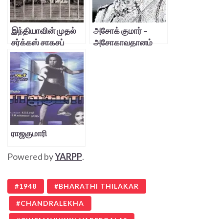
இந்தியாவின் முதல்
அசோக் குமார் –
சர்க்கஸ் சாகசப்
அசோகாவதானம்
பெண்- சுசீலா சுந்தரி
ராஜகுமாரி
Powered by
YARPP
.
1948
BHARATHI THILAKAR
CHANDRALEKHA