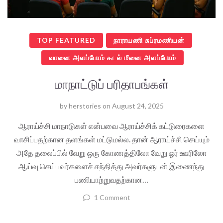
TOP FEATURED
நாராயணி சுப்ரமணியன்
வானை அளப்போம் கடல் மீனை அளப்போம்
மாநாட்டுப் பரிதாபங்கள்
by
herstories
on
August 24, 2025
ஆராய்ச்சி மாநாடுகள் என்பவை ஆராய்ச்சிக் கட்டுரைகளை
வாசிப்பதற்கான தளங்கள் மட்டுமல்ல. தான் ஆராய்ச்சி செய்யும்
அதே தலைப்பில் வேறு ஒரு கோணத்திலோ வேறு ஓர் ஊரிலோ
ஆய்வு செய்பவர்களைச் சந்தித்து அவர்களுடன் இணைந்து
பணியாற்றுவதற்கான…
1 Comment