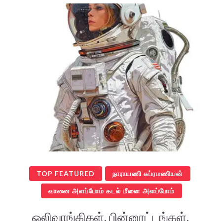
TOP FEATURED
நாராயணி சுப்ரமணியன்
வானை அளப்போம் கடல் மீனை அளப்போம்
ஒலிவாங்கிகள், பின்னூட்டங்கள்,