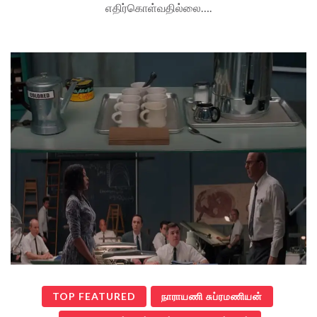
எதிர்கொள்வதில்லை….
TOP FEATURED
நாராயணி சுப்ரமணியன்