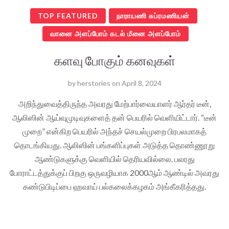
TOP FEATURED
நாராயணி சுப்ரமணியன்
வானை அளப்போம் கடல் மீனை அளப்போம்
களவு போகும் கனவுகள்
by
herstories
on
April 8, 2024
அறிந்துவைத்திருந்த அவரது மேற்பார்வையாளர் ஆர்தர் டீன்,
ஆலிஸின் ஆய்வுமுடிவுகளைத் தன் பெயரில் வெளியிட்டார். “டீன்
முறை” என்கிற பெயரில் அந்தச் செயல்முறை பிரபலமாகத்
தொடங்கியது. ஆலிஸின் பங்களிப்புகள் அடுத்த தொண்ணூறு
ஆண்டுகளுக்கு வெளியில் தெரியவில்லை. பலரது
போராட்டத்துக்குப் பிறகு ஒருவழியாக 2000ஆம் ஆண்டில் அவரது
கண்டுபிடிப்பை ஹவாய் பல்கலைக்கழகம் அங்கீகரித்தது.