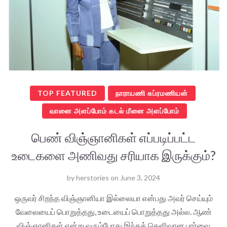
TOP FEATURED
நாராயணி சுப்ரமணியன்
வானை அளப்போம் கடல் மீனை அளப்போம்
பெண் விஞ்ஞானிகள் எப்படிப்பட்ட
உடைகளை அணிவது சரியாக இருக்கும்?
by
herstories
on
June 3, 2024
ஒருவர் சிறந்த விஞ்ஞானியா இல்லையா என்பது அவர் செய்யும்
வேலையைப் பொறுத்தது, உடையைப் பொறுத்தது அல்ல. ஆண்
விஞ்ஞானிகள் என்று வரும்போது இந்தத் தெளிவான பார்வை