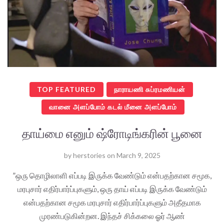
TOP FEATURED
நாராயணி சுப்ரமணியன்
வானை அளப்போம் கடல் மீனை அளப்போம்
தாய்மை எனும் ஷ்ரோடிங்கரின் பூனை
by
herstories
on
March 9, 2025
”ஒரு தொழிலாளி எப்படி இருக்க வேண்டும் என்பதற்கான சமூக,
மரபுசார் எதிர்பார்ப்புகளும், ஒரு தாய் எப்படி இருக்க வேண்டும்
என்பதற்கான சமூக மரபுசார் எதிர்பார்ப்புகளும் அதீதமாக
முரண்படுகின்றன. இந்தச் சிக்கலை ஓர் ஆண்