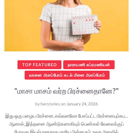
TOP FEATURED
நாராயணி சுப்ரமணியன்
வானை அளப்போம் கடல் மீனை அளப்போம்
"மாசா மாசம் வர்ற பிரச்னைதானே?"
by
herstories
on
January 24, 2026
இது ஒரு பழைய பிரச்னை, எவ்வளவோ பேசப்பட்ட பிரச்னையும்கூட.
ஆனால், இத்தனை ஆண்டுகளாகியும் பெண்கள் வேலைக்குப்
போவது இயல்பானதாக மாறிய பின்னரும், உலக அளவில்