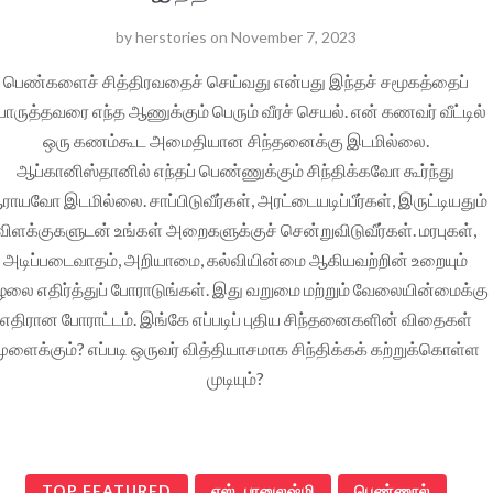
by
herstories
on
November 7, 2023
பெண்களைச் சித்திரவதைச் செய்வது என்பது இந்தச் சமூகத்தைப்
ொருத்தவரை எந்த ஆணுக்கும் பெரும் வீரச் செயல். என் கணவர் வீட்டில்
ஒரு கணம்கூட அமைதியான சிந்தனைக்கு இடமில்லை.
ஆப்கானிஸ்தானில் எந்தப் பெண்ணுக்கும் சிந்திக்கவோ கூர்ந்து
ாயவோ இடமில்லை. சாப்பிடுவீர்கள், அரட்டையடிப்பீர்கள், இருட்டியதும்
விளக்குகளுடன் உங்கள் அறைகளுக்குச் சென்றுவிடுவீர்கள். மரபுகள்,
அடிப்படைவாதம், அறியாமை, கல்வியின்மை ஆகியவற்றின் உறையும்
ழலை எதிர்த்துப் போராடுங்கள். இது வறுமை மற்றும் வேலையின்மைக்கு
எதிரான போராட்டம். இங்கே எப்படிப் புதிய சிந்தனைகளின் விதைகள்
ுளைக்கும்? எப்படி ஒருவர் வித்தியாசமாக சிந்திக்கக் கற்றுக்கொள்ள
முடியும்?
TOP FEATURED
எஸ். பானுலஷ்மி
பெண்ணூல்