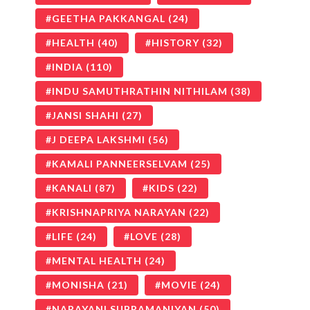
GEETHA PAKKANGAL
(24)
HEALTH
(40)
HISTORY
(32)
INDIA
(110)
INDU SAMUTHRATHIN NITHILAM
(38)
JANSI SHAHI
(27)
J DEEPA LAKSHMI
(56)
KAMALI PANNEERSELVAM
(25)
KANALI
(87)
KIDS
(22)
KRISHNAPRIYA NARAYAN
(22)
LIFE
(24)
LOVE
(28)
MENTAL HEALTH
(24)
MONISHA
(21)
MOVIE
(24)
NARAYANI SUBRAMANIYAN
(50)