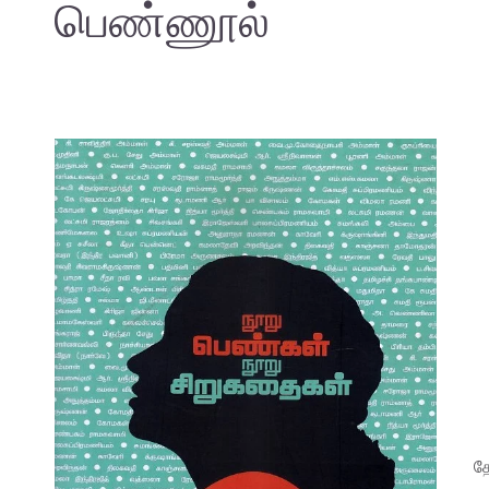
பெண்ணூல்
த