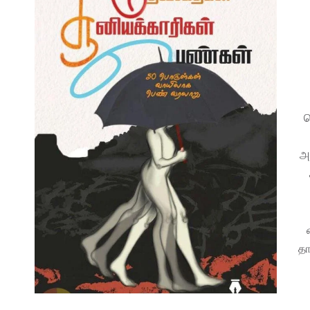
ப
அ
தா