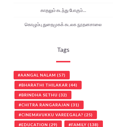
காதலும் கடந்து போகும்…
கொழும்பு துறைமுகக் கடலக நூதனசாலை
Tags
AANGAL NALAM
(57)
BHARATHI THILAKAR
(44)
BRINDHA SETHU
(32)
CHITRA RANGARAJAN
(31)
CINEMAVUKKU VAREEGALA?
(25)
EDUCATION
(29)
FAMILY
(138)