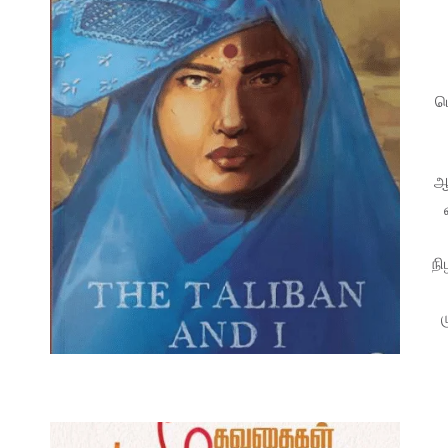
ப
ஆர
நி
ம