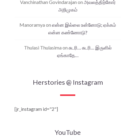
Vanchinathan Govindarajan
on
அவலத்திற்கோர்
அறிமுகம்
Manoramya
on
என்ன இல்லை உன்னோடு; ஏக்கம்
என்ன கண்ணோடு?
Thulasi Thulasima
on
சுடரி… சுடரி… இருளில்
ஏங்காதே…
Herstories @ Instagram
[jr_instagram id="2"]
YouTube