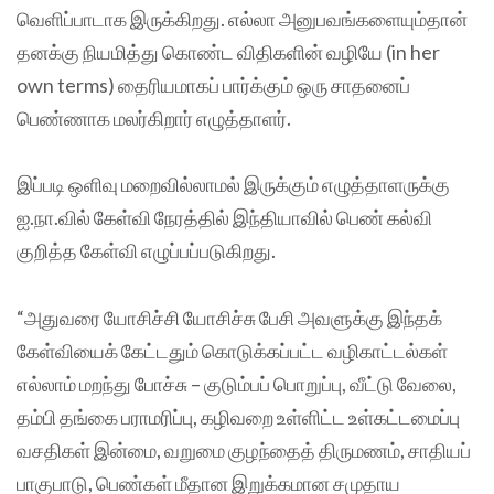
வெளிப்பாடாக இருக்கிறது. எல்லா அனுபவங்களையும்தான்
தனக்கு நியமித்து கொண்ட விதிகளின் வழியே (in her
own terms) தைரியமாகப் பார்க்கும் ஒரு சாதனைப்
பெண்ணாக மலர்கிறார் எழுத்தாளர்.
இப்படி ஒளிவு மறைவில்லாமல் இருக்கும் எழுத்தாளருக்கு
ஐ.நா.வில் கேள்வி நேரத்தில் இந்தியாவில் பெண் கல்வி
குறித்த கேள்வி எழுப்பப்படுகிறது.
“அதுவரை யோசிச்சி யோசிச்சு பேசி அவளுக்கு இந்தக்
கேள்வியைக் கேட்டதும் கொடுக்கப்பட்ட வழிகாட்டல்கள்
எல்லாம் மறந்து போச்சு – குடும்பப் பொறுப்பு, வீட்டு வேலை,
தம்பி தங்கை பராமரிப்பு, கழிவறை உள்ளிட்ட உள்கட்டமைப்பு
வசதிகள் இன்மை, வறுமை குழந்தைத் திருமணம், சாதியப்
பாகுபாடு, பெண்கள் மீதான இறுக்கமான சமுதாய