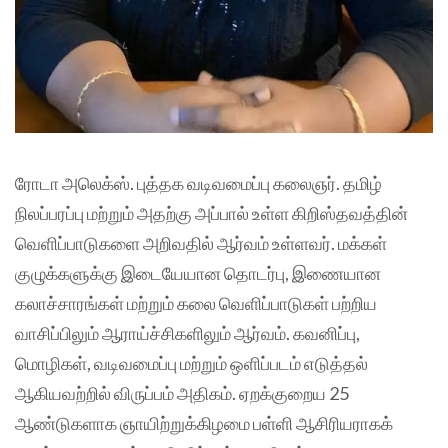
ரோடா அலெக்ஸ். புத்தக வடிவமைப்பு கலைஞர். தமிழ்
நிலப்பரப்பு மற்றும் அதற்கு அப்பால் உள்ள கிறிஸ்தவத்தின்
வெளிப்பாடுகளை அறிவதில் ஆர்வம் உள்ளவர். மக்கள்
குழுக்களுக்கு இடையேயான தொடர்பு, இணையான
கலாச்சாரங்கள் மற்றும் கலை வெளிப்பாடுகள் பற்றிய
வாசிப்பிலும் ஆராய்ச்சிகளிலும் ஆர்வம். கவனிப்பு,
மொழிகள், வடிவமைப்பு மற்றும் ஒளிப்படம் எடுத்தல்
ஆகியவற்றில் விருப்பம் அதிகம். ஏறக்குறைய 25
ஆண்டுகளாக ஞாயிற்றுக்கிழமை பள்ளி ஆசிரியராகக்