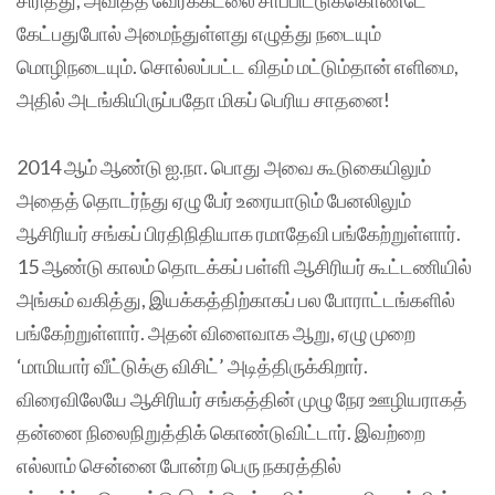
சிரித்து, அவித்த வேர்க்கடலை சாப்பிட்டுக்கொண்டே
கேட்பதுபோல் அமைந்துள்ளது எழுத்து நடையும்
மொழிநடையும். சொல்லப்பட்ட விதம் மட்டும்தான் எளிமை,
அதில் அடங்கியிருப்பதோ மிகப் பெரிய சாதனை!
2014 ஆம் ஆண்டு ஐ.நா. பொது அவை கூடுகையிலும்
அதைத் தொடர்ந்து ஏழு பேர் உரையாடும் பேனலிலும்
ஆசிரியர் சங்கப் பிரதிநிதியாக ரமாதேவி பங்கேற்றுள்ளார்.
15 ஆண்டு காலம் தொடக்கப் பள்ளி ஆசிரியர் கூட்டணியில்
அங்கம் வகித்து, இயக்கத்திற்காகப் பல போராட்டங்களில்
பங்கேற்றுள்ளார். அதன் விளைவாக ஆறு, ஏழு முறை
‘மாமியார் வீட்டுக்கு விசிட்’ அடித்திருக்கிறார்.
விரைவிலேயே ஆசிரியர் சங்கத்தின் முழு நேர ஊழியராகத்
தன்னை நிலைநிறுத்திக் கொண்டுவிட்டார். இவற்றை
எல்லாம் சென்னை போன்ற பெரு நகரத்தில்