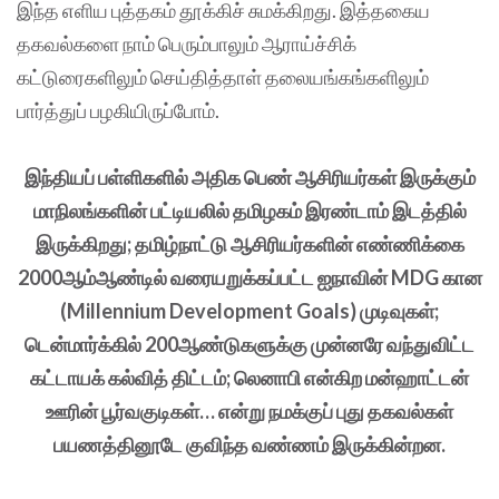
இந்த எளிய புத்தகம் தூக்கிச் சுமக்கிறது. இத்தகைய
தகவல்களை நாம் பெரும்பாலும் ஆராய்ச்சிக்
கட்டுரைகளிலும் செய்தித்தாள் தலையங்கங்களிலும்
பார்த்துப் பழகியிருப்போம்.
இந்தியப் பள்ளிகளில் அதிக பெண் ஆசிரியர்கள் இருக்கும்
மாநிலங்களின் பட்டியலில் தமிழகம் இரண்டாம் இடத்தில்
இருக்கிறது; தமிழ்நாட்டு ஆசிரியர்களின் எண்ணிக்கை
2000ஆம்ஆண்டில் வரையறுக்கப்பட்ட ஐநாவின் MDG கான
(Millennium Development Goals) முடிவுகள்;
டென்மார்க்கில் 200ஆண்டுகளுக்கு முன்னரே வந்துவிட்ட
கட்டாயக் கல்வித் திட்டம்; லெனாபி என்கிற மன்ஹாட்டன்
ஊரின் பூர்வகுடிகள்… என்று நமக்குப் புது தகவல்கள்
பயணத்தினூடே குவிந்த வண்ணம் இருக்கின்றன.