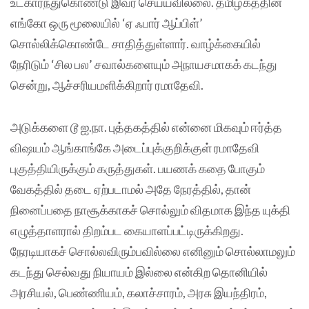
உட்கார்ந்துகொண்டு இவர் செய்யவில்லை. தமிழகத்தின்
எங்கோ ஒரு மூலையில் ‘ஏ ஃபார் ஆப்பிள்’
சொல்லிக்கொண்டே சாதித்துள்ளார். வாழ்க்கையில்
நேரிடும் ‘சில பல’ சவால்களையும் அநாயசமாகக் கடந்து
சென்று, ஆச்சரியமளிக்கிறார் ரமாதேவி.
அடுக்களை டூ ஐ.நா. புத்தகத்தில் என்னை மிகவும் ஈர்த்த
விஷயம் ஆங்காங்கே அடைப்புக்குறிக்குள் ரமாதேவி
புகுத்தியிருக்கும் கருத்துகள். பயணக் கதை போகும்
வேகத்தில் தடை ஏற்படாமல் அதே நேரத்தில், தான்
நினைப்பதை நாசூக்காகச் சொல்லும் விதமாக இந்த யுக்தி
எழுத்தாளரால் திறம்பட கையாளப்பட்டிருக்கிறது.
நேரடியாகச் சொல்லவிரும்பவில்லை எனினும் சொல்லாமலும்
கடந்து செல்வது நியாயம் இல்லை என்கிற தொனியில்
அரசியல், பெண்ணியம், கலாச்சாரம், அரசு இயந்திரம்,