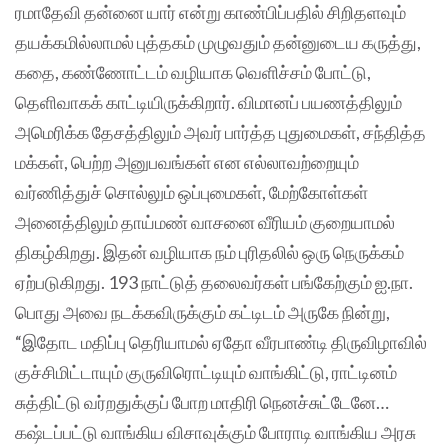
ரமாதேவி தன்னை யார் என்று காண்பிப்பதில் சிறிதளவும்
தயக்கமில்லாமல் புத்தகம் முழுவதும் தன்னுடைய கருத்து,
கதை, கண்ணோட்டம் வழியாக வெளிச்சம் போட்டு,
தெளிவாகக் காட்டியிருக்கிறார். விமானப் பயணத்திலும்
அமெரிக்க தேசத்திலும் அவர் பார்த்த புதுமைகள், சந்தித்த
மக்கள், பெற்ற அனுபவங்கள் என எல்லாவற்றையும்
வர்ணித்துச் சொல்லும் ஒப்புமைகள், மேற்கோள்கள்
அனைத்திலும் தாய்மண் வாசனை வீரியம் குறையாமல்
திகழ்கிறது. இதன் வழியாக நம் புரிதலில் ஒரு நெருக்கம்
ஏற்படுகிறது. 193 நாட்டுத் தலைவர்கள் பங்கேற்கும் ஐ.நா.
பொது அவை நடக்கவிருக்கும் கட்டிடம் அருகே நின்று,
“இதோட மதிப்பு தெரியாமல் ஏதோ வீரபாண்டி திருவிழாவில்
குச்சிமிட்டாயும் குருவிரொட்டியும் வாங்கிட்டு, ராட்டினம்
சுத்திட்டு வர்றதுக்குப் போற மாதிரி நெனச்சுட்டேனே…
கஷ்டப்பட்டு வாங்கிய விசாவுக்கும் போராடி வாங்கிய அரசு