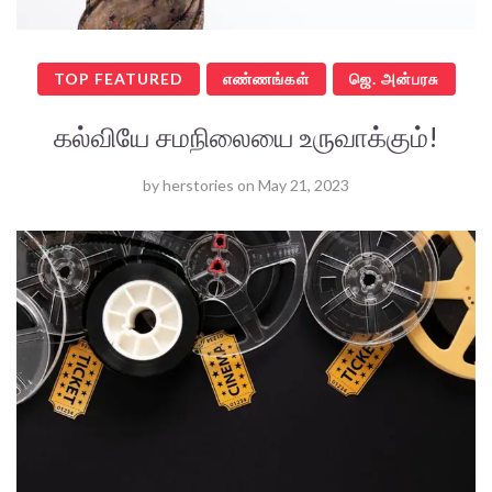
TOP FEATURED
எண்ணங்கள்
ஜெ. அன்பரசு
கல்வியே சமநிலையை உருவாக்கும்!
by
herstories
on
May 21, 2023