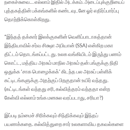
நகைச்சுவை… எல்லாம் இதில் அடக்கம். அடைப்புக்குறியைப்
புத்தகத்தின் பக்கங்களில் கண்டவுடனே ஓர் எதிர்ப்பார்ப்பு
தொற்றிக்கொள்கிறது.
“இந்தத் தக்கார் இலக்குகளின் வெளிப்பாடாகத்தான்
இந்தியாவில் சர்வ சிக்ஷா அபியான் (SSA) என்கிற மகா
திட்டம் தொடங்கப்பட்டது. உலக வங்கியிடம் இருந்து பணம்
கொட்ட, மத்திய அரசும் மாநில அரசும் தன் பங்குக்கு நிதி
ஒதுக்க ‘சாக பொழைக்கக்’ கிடந்த பல அரசுப் பள்ளிக்
கட்டிடங்களுக்கு அதற்குப் பிறகுதான் உயிர் வந்தது.
(கட்டிடங்கள் வந்தது சரி, கல்வித்தரம் வந்ததா என்ற
கேள்வி எல்லாம் உங்க மனசுல வரப்படாது, சரியா?)
இப்படி நம்மைச் சிரிக்கவும் சிந்திக்கவும் இந்தப்
பயணக்கதை. கல்வித்துறை சார் உலகளாவிய தகவல்களை