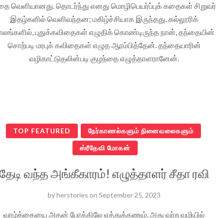
ை வெளியானது. தொடர்ந்து எனது மொழிபெயர்ப்புக் கதைகள் சிறுவர்
இதழ்களில் வெளிவந்தன; மகிழ்ச்சியாக இருந்தது. கல்லூரிக்
ாலங்களில், புதுக்கவிதைகள் எழுதிக் கொண்டிருந்த நான், தந்தையின்
சொற்படி மரபுக் கவிதைகள் எழுத ஆரம்பித்தேன். தந்தையாரின்
வழிகாட்டுதலின்படி குழந்தை எழுத்தாளரானேன்.
TOP FEATURED
நேர்காணல்களும் நினைவலைகளும்
ஸ்ரீதேவி மோகன்
தேடி வந்த அங்கீகாரம்! எழுத்தாளர் சீதா ரவி
by
herstories
on
September 25, 2023
வாழ்க்கையை அதன் போக்கிலே ஏத்துக்கணும். அது வர்ற வழியில்