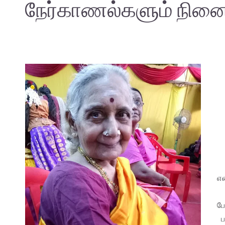
நேர்காணல்களும் நி
என
போ
ப