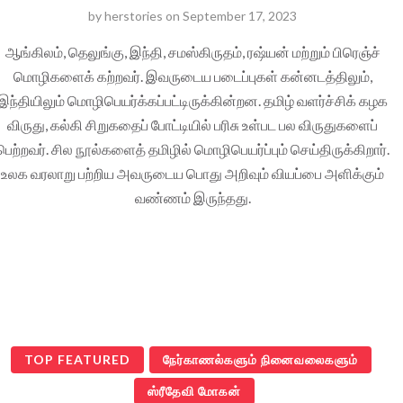
by
herstories
on
September 17, 2023
ஆங்கிலம், தெலுங்கு, இந்தி, சமஸ்கிருதம், ரஷ்யன் மற்றும் பிரெஞ்ச்
மொழிகளைக் கற்றவர். இவருடைய படைப்புகள் கன்னடத்திலும்,
இந்தியிலும் மொழிபெயர்க்கப்பட்டிருக்கின்றன. தமிழ் வளர்ச்சிக் கழக
விருது, கல்கி சிறுகதைப் போட்டியில் பரிசு உள்பட பல விருதுகளைப்
பெற்றவர். சில நூல்களைத் தமிழில் மொழிபெயர்ப்பும் செய்திருக்கிறார்.
உலக வரலாறு பற்றிய அவருடைய பொது அறிவும் வியப்பை அளிக்கும்
வண்ணம் இருந்தது.
TOP FEATURED
நேர்காணல்களும் நினைவலைகளும்
ஸ்ரீதேவி மோகன்