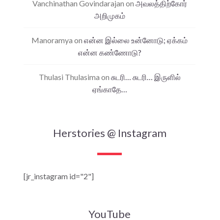
Vanchinathan Govindarajan
on
அவலத்திற்கோர்
அறிமுகம்
Manoramya
on
என்ன இல்லை உன்னோடு; ஏக்கம்
என்ன கண்ணோடு?
Thulasi Thulasima
on
சுடரி… சுடரி… இருளில்
ஏங்காதே…
Herstories @ Instagram
[jr_instagram id="2"]
YouTube