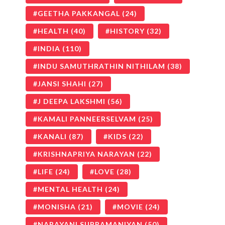
GEETHA PAKKANGAL
(24)
HEALTH
(40)
HISTORY
(32)
INDIA
(110)
INDU SAMUTHRATHIN NITHILAM
(38)
JANSI SHAHI
(27)
J DEEPA LAKSHMI
(56)
KAMALI PANNEERSELVAM
(25)
KANALI
(87)
KIDS
(22)
KRISHNAPRIYA NARAYAN
(22)
LIFE
(24)
LOVE
(28)
MENTAL HEALTH
(24)
MONISHA
(21)
MOVIE
(24)
NARAYANI SUBRAMANIYAN
(50)