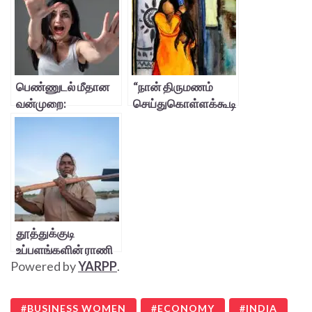
பெண்ணுடல் மீதான
“நான் திருமணம்
வன்முறை:
செய்துகொள்ளக்கூடி
இந்தியாவின்
ய பெண் அல்ல”
இருண்ட
பக்கங்களின்
கசக்கும் உண்மை
தூத்துக்குடி
உப்பளங்களின் ராணி
Powered by
YARPP
.
BUSINESS WOMEN
ECONOMY
INDIA