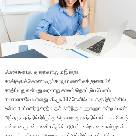
பெண்கள் பல துறைகளிலும் இன்று
சாதித்துக்கொண்டிருந்தாலும் வணிகத் துறையில்
சாதிப்பது என்பது வரலாறு காலம் தொட்டுப் பெரும்
சவாலாகவே உள்ளது. கி.மு.1870களில் வடக்கு இராக்கில்
உள்ள அஸ்ஸுர் நகரத்தைச் சேர்ந்த அஹாஹா என்ற பெண்
அந்த நகரத்தில் இருந்து தொலைதூரத்தில் உள்ள கானேஷ்
என்ற நகருடன் வணிகத்தில் ஈடுபட்டதற்கான சான்றுகள்
கிடைத்துள்ளன. அஹாஹா மட்டும் இல்லாமல் அங்கு