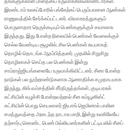
தங்களுக்கான பாதையை உருவாக்கிக்கொண்டார்கள்.
இரண்டாம் உலகப்போரில் பங்கேற்கப் பெரும்பாலான ஆண்கள்
ராணுவத்தில் சேர்க்கப்பட்டனர். விவாகரத்துகளும்
பொருளாதார நெருக்கடியும் பெண்களுக்குச் சவாலாக
இருந்தது. இது போன்ற நிலையில் பெண்கள் வேலைக்குச்
செல்ல வேண்டிய சூழலில், சில பெண்கள் சுயமாகத்
தொழில் தொடங்க ஆரம்பித்தனர். முதலில் சிறுசிறு
தொழிலாகச் செய்த பல பெண்கள் இன்று
சாம்ராஜ்ஜியங்களையே உருவாக்கிவிட்டனர். சீனா போன்ற
நாடுகள் பல நூற்றாண்டுகளாக ஆணாதிக்க சமுதாயமாக
இருந்து, கிங் வம்சத்தின் சீர்திருத்தங்கள், குடியரசுக்
கட்சியின் எழுச்சி போன்றவற்றால் சீன கம்யூனிஸ்ட்
கட்சியின் பொது செயலாளர் ஜியாங் ஜெமினால் பாலின
சமத்துவத்தை அடைந்த நாடாக மாறி, இன்று உலகிலேயே
தற்சார்பு கொண்ட பெண் பில்லியனர்களின் பட்டியலில் சீனப்