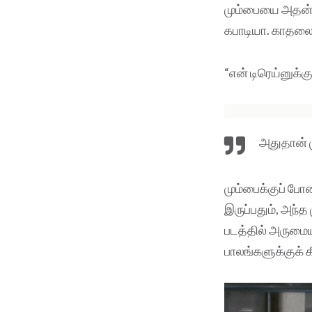
மும்பையை அதன் வ
கபாடியா. காதலை 
“என் டிரெய்னுக்க
அதுதான் ம
மும்பைக்குப் போன
இருப்பதும், அந்த
படத்தில் அருமைய
பாலங்களுக்குக் க