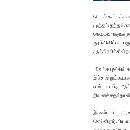
பெரும் கூட்டத்த
முத்தம் தந்துகொ
செய்பவர்களுக்கு
தூக்கிவிட்டு பேர
ஆக்கிரமிக்கின்ற
‘நீ வந்த புதிதில
இந்த இறுக்கமான,
என்று நமக்கு ஆச
நினைக்கத்தோன்ற
இரண்டாம் பாதி, 
செய்கிறார். பிரப
காதலனும் பிரபா,