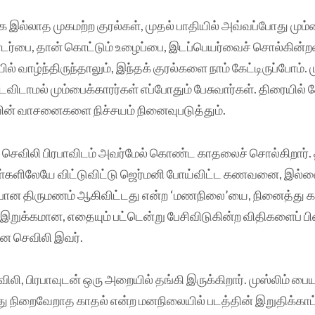
இல்லாத முகமற்ற குரல்கள், முதல் பாதியில் அவ்வப்போது மும்ப
்பை, தான் கொட்டும் உழைப்பை, இடப்பெயர்வைச் சொல்கின்
ல் வாழ்ந்திருந்தாலும், இந்தக் குரல்களை நாம் கேட்டிருப்போம். 
ாமல் மும்பைக்காரர்கள் எப்போதும் பேசுவார்கள். திரையில் கே
யின் வாசனைகளை நிச்சயம் நினைவுபடுத்தும்.
்த செவிலி பிரபாவிடம் அவர்மேல் கொண்ட காதலைச் சொல்கிறார்.
நாள்களிலேயே விட்டுவிட்டு ஜெர்மனி போய்விட்ட கணவனை, இல
்போன திருமணம் ஆகிவிட்டது என்ற ‘மணநிலை’யை, நினைத்து
ா. இறுக்கமான, எதையும் பட்டென்று பேசிவிடுகின்ற விதிகளைப் பி
ன செவிலி இவர்.
ி, பிரபாவுடன் ஒரு அறையில் தங்கி இருக்கிறார். முஸ்லிம் 
து நிறைவேறாத காதல் என்ற மனநிலையில் படத்தின் இறுதிக்காட