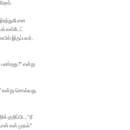
ிறார்.
் இறந்துபோன
ல் எஸ்டேட்
யில் இருப்பவர்.
் பண்றது?” என்று
்” என்று சொல்வது
 குறிப்பிட, “நீ
ான் என் முதல்”