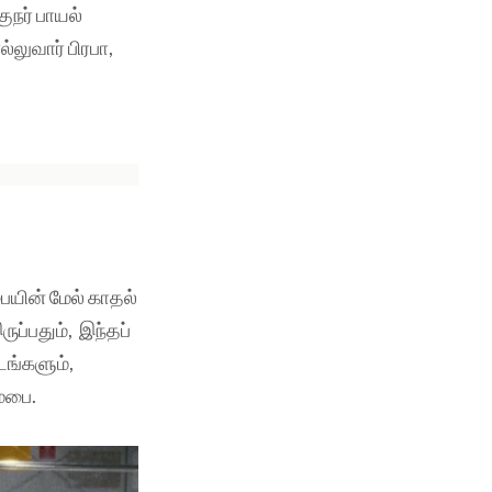
ுநர் பாயல்
லுவார் பிரபா,
ையின் மேல் காதல்
ுப்பதும், இந்தப்
டங்களும்,
ம்பை.