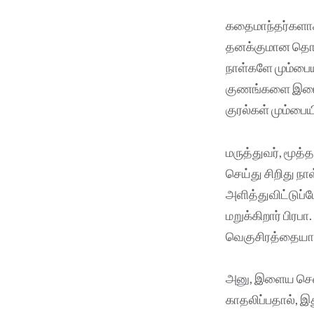
கதைமாந்தர்களாக 
தனக்குமான தொடர
நாள்களே மும்பையி
குணங்களை இடைவிட
குரல்கள் மும்பை
மருத்துவர், மூத
செய்து சிறிது 
அளித்துவிட்டுப
மறுக்கிறார் பிரப
வெகுசிரத்தையா
அனு, இளைய செவில
காதலிப்பதால், இ