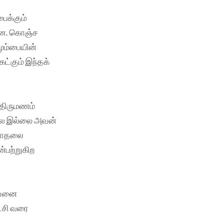
ைக்கும்
றன. கொஞ்ச
மும்பையின்
ட்கும் இந்தக்
 திருமணம்
்லை இல்லை அவன்
 காதலை
ன்பற்றுகிற
பையனை
்சி வரை