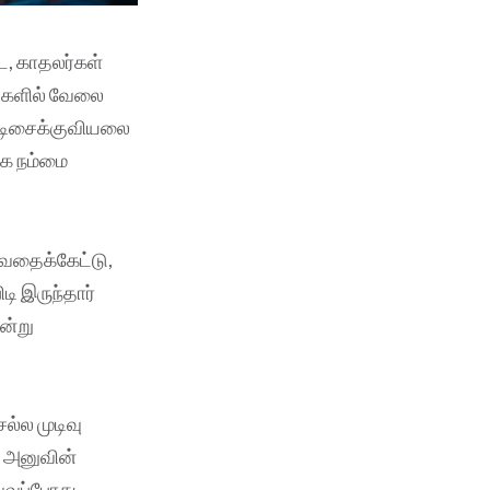
ே, காதலர்கள்
ங்களில் வேலை
குடிசைக்குவியலை
க்க நம்மை
ல்வதைக்கேட்டு,
ி இருந்தார்
ன்று
ல்ல முடிவு
். அனுவின்
வ்வப்போது