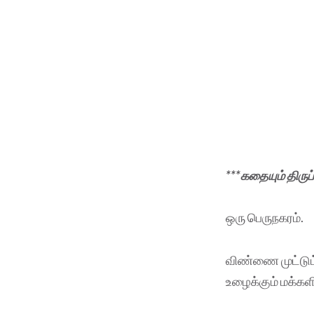
***கதையும் திரு
ஒரு பெருநகரம்.
விண்ணை முட்டும்
உழைக்கும் மக்க