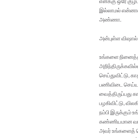
எனக்கு ஒரே குழப
இல்லாமல் என்னால்
அண்ணா.
அன்புள்ள விஷால்
உங்களை நினைத்தா
அறிந்திருக்கவி
செய்துவிட்டு, க
பணிவிடை செய்ய 
வைத்திருப்பது 
பழகிவிட்டு, வி
நம்பி இருக்கும்
கண்ணியமான வாழ்
அவர் உங்களைத் த