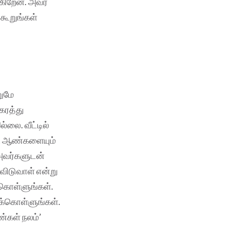
கிறேன். அவர்
 கூறுங்கள்
றுமே
கரத்து
லை. வீட்டில்
வி ஆண்களையும்
 அவர்களுடன்
விடுவாள் என்று
்கொள்ளுங்கள்.
க்கொள்ளுங்கள்.
்கள் நலம்’