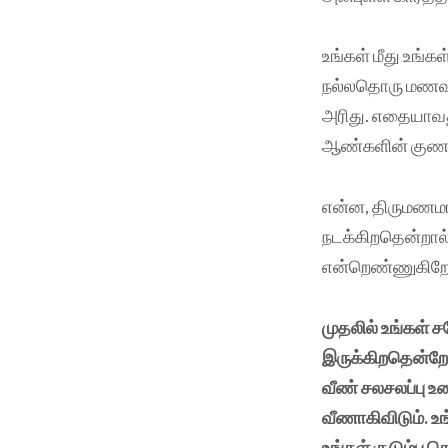
உங்கள் மீது உங்
நல்லதொரு மணவாழ்
அரிது. எதையாவது 
ஆண்களின் கு
என்ன, திருமணமான
நடக்கிறதென்றால் 
என்றெண்ணுகிறே
முதலில் உங்கள் 
இருக்கிறதென்றே 
வீண் சலசலப்பு உ
வீணாகிவிடும். உ
உங்கள் குடும்ப 