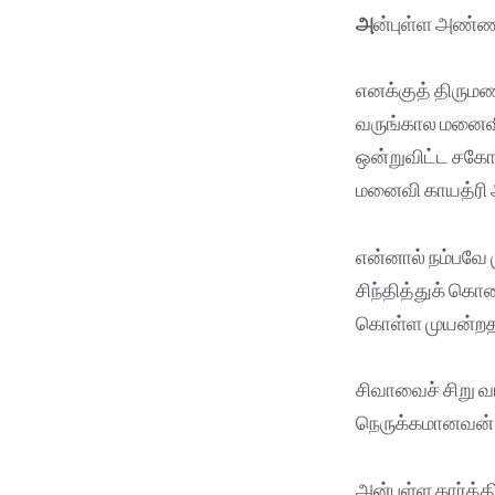
அ
ன்புள்ள அண்ண
எனக்குத் திருமண
வருங்கால மனைவி
ஒன்றுவிட்ட சகோ
மனைவி காயத்ரி 
என்னால் நம்பவே 
சிந்தித்துக் கொ
கொள்ள முயன்றதாக
சிவாவைச் சிறு வ
நெருக்கமானவன். 
அன்புள்ள கார்த்தி