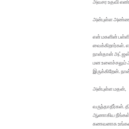
அவசர உதவி எண்ண
அன்புள்ள அண்ண
என் மகளின் பள்ளி
வைக்கிறார்கள்.
நான்தான் அட்ஜஸ
மன உளைச்சலும் அ
இருக்கிறேன். நான
அன்புள்ள மதன்,
வருந்தாதீர்கள். த
ஆணாகிய நீங்கள் 
கணவனாக உங்கள் க