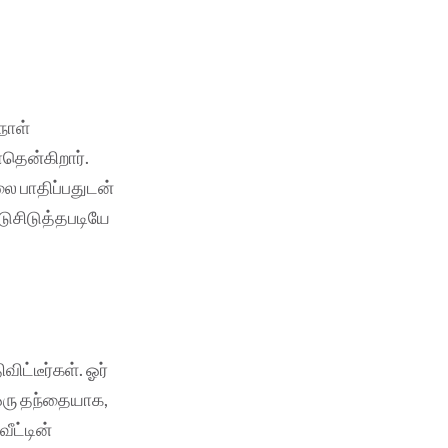
 நாள்
தென்கிறார்.
ை பாதிப்பதுடன்
டுசிடுத்தபடியே
ிட்டீர்கள். ஓர்
ஒரு தந்தையாக,
ீட்டின்