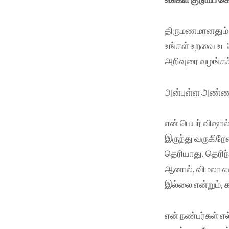
திருமணமானதும் கா
உங்கள் உறவை உடன
அறிவுரை வழங்கச
அன்புள்ள அண்ண
என் பெயர் விஷால
இருந்து வருகிறேன
தெரியாது. தெரி
ஆனால், விமலா என
இல்லை என்றும், 
என் நண்பர்கள் எ