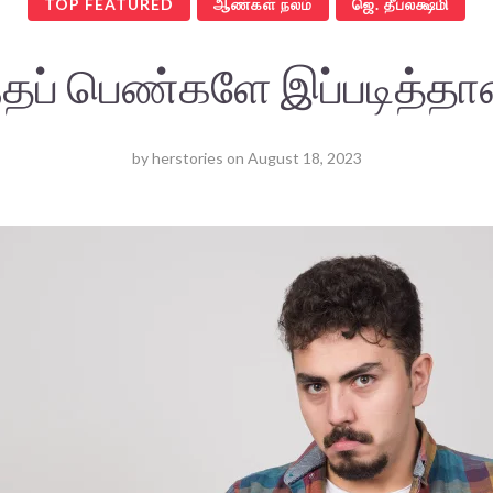
TOP FEATURED
ஆண்கள் நலம்
ஜெ. தீபலக்ஷ்மி
்தப் பெண்களே இப்படித்தா
by
herstories
on
August 18, 2023