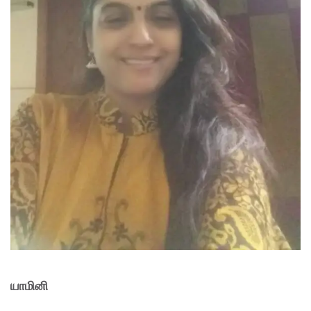
யாமினி