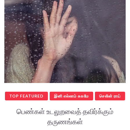
TOP FEATURED
இனி எல்லாம் சுகமே
செலின் ராய்
பெண்கள் உடலுறவைத் தவிர்க்கும்
தருணங்கள்