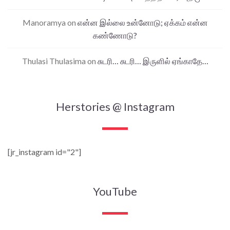
Manoramya
on
என்ன இல்லை உன்னோடு; ஏக்கம் என்ன
கண்ணோடு?
Thulasi Thulasima
on
சுடரி… சுடரி… இருளில் ஏங்காதே…
Herstories @ Instagram
[jr_instagram id="2"]
YouTube