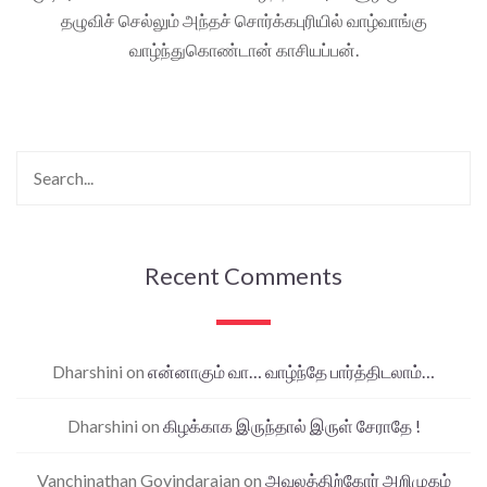
தழுவிச் செல்லும் அந்தச் சொர்க்கபுரியில் வாழ்வாங்கு
வாழ்ந்துகொண்டான் காசியப்பன்.
Recent Comments
Dharshini
on
என்னாகும் வா… வாழ்ந்தே பார்த்திடலாம்…
Dharshini
on
கிழக்காக இருந்தால் இருள் சேராதே !
Vanchinathan Govindarajan
on
அவலத்திற்கோர் அறிமுகம்