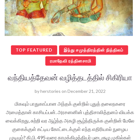
TOP FEATURED
இந்து சமுத்திரத்தின் நித்திலம்
ரமாதேவி ரத்தினசாமி
வந்தியத்தேவன் வழித்தடத்தில் சிகிரியா
by
herstories
on
December 21, 2022
மிகவும் பாதுகாப்பான அந்தக் குன்றில் புதுத் தலைநகரை
அமைத்தான் காசியப்பன். அரசனனின் புத்திசாலித்தனம் வியக்க
வைக்கிறது, சுற்றி வர ஆழ்ந்த அகழி சூழ்ந்திருக்க குன்றின் மேலே
குகைக்குள் கட்டிய கோட்டைக்குள் எந்த எதிரியால் நுழைய
முடியும்? கி.பி. 495 வரை காமக்கிழத்தியர் புடைசூழ முகில்கள்