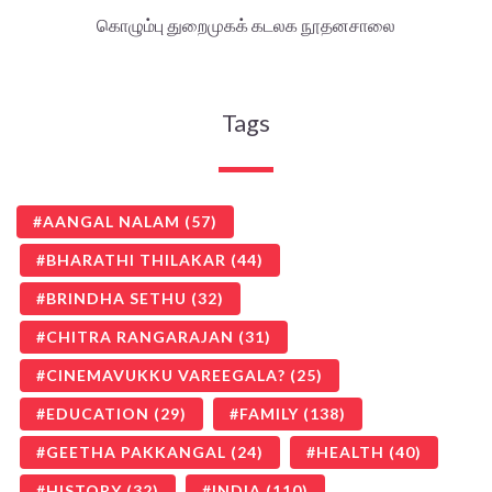
கொழும்பு துறைமுகக் கடலக நூதனசாலை
Tags
AANGAL NALAM
(57)
BHARATHI THILAKAR
(44)
BRINDHA SETHU
(32)
CHITRA RANGARAJAN
(31)
CINEMAVUKKU VAREEGALA?
(25)
EDUCATION
(29)
FAMILY
(138)
GEETHA PAKKANGAL
(24)
HEALTH
(40)
HISTORY
(32)
INDIA
(110)