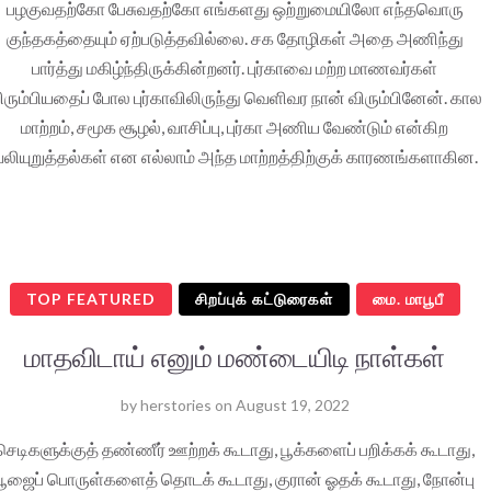
பழகுவதற்கோ பேசுவதற்கோ எங்களது ஒற்றுமையிலோ எந்தவொரு
குந்தகத்தையும் ஏற்படுத்தவில்லை. சக தோழிகள் அதை அணிந்து
பார்த்து மகிழ்ந்திருக்கின்றனர். புர்காவை மற்ற மாணவர்கள்
ிரும்பியதைப் போல புர்காவிலிருந்து வெளிவர நான் விரும்பினேன். கால
மாற்றம், சமூக சூழல், வாசிப்பு, புர்கா அணிய வேண்டும் என்கிற
லியுறுத்தல்கள் என எல்லாம் அந்த மாற்றத்திற்குக் காரணங்களாகின.
TOP FEATURED
சிறப்புக் கட்டுரைகள்
மை. மாபூபீ
மாதவிடாய் எனும் மண்டையிடி நாள்கள்
by
herstories
on
August 19, 2022
செடிகளுக்குத் தண்ணீர் ஊற்றக் கூடாது, பூக்களைப் பறிக்கக் கூடாது,
பூஜைப் பொருள்களைத் தொடக் கூடாது, குரான் ஓதக் கூடாது, நோன்பு