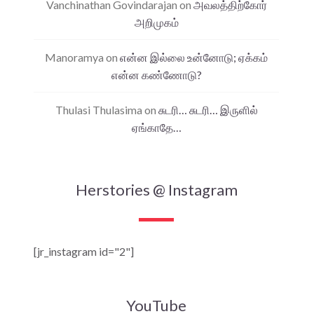
Vanchinathan Govindarajan
on
அவலத்திற்கோர்
அறிமுகம்
Manoramya
on
என்ன இல்லை உன்னோடு; ஏக்கம்
என்ன கண்ணோடு?
Thulasi Thulasima
on
சுடரி… சுடரி… இருளில்
ஏங்காதே…
Herstories @ Instagram
[jr_instagram id="2"]
YouTube