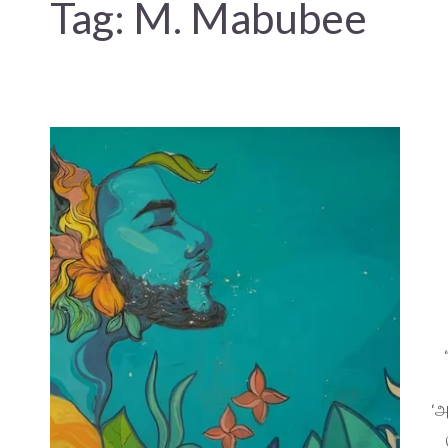
Tag:
M. Mabubee
‘அ