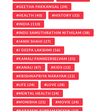
GEETHA PAKKANGAL
(24)
HEALTH
(40)
HISTORY
(32)
INDIA
(110)
INDU SAMUTHRATHIN NITHILAM
(38)
JANSI SHAHI
(27)
J DEEPA LAKSHMI
(56)
KAMALI PANNEERSELVAM
(25)
KANALI
(87)
KIDS
(22)
KRISHNAPRIYA NARAYAN
(22)
LIFE
(24)
LOVE
(28)
MENTAL HEALTH
(24)
MONISHA
(21)
MOVIE
(24)
NARAYANI SUBRAMANIYAN
(50)