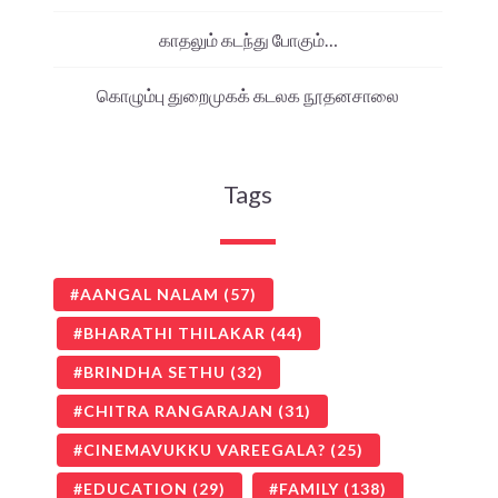
காதலும் கடந்து போகும்…
கொழும்பு துறைமுகக் கடலக நூதனசாலை
Tags
AANGAL NALAM
(57)
BHARATHI THILAKAR
(44)
BRINDHA SETHU
(32)
CHITRA RANGARAJAN
(31)
CINEMAVUKKU VAREEGALA?
(25)
EDUCATION
(29)
FAMILY
(138)