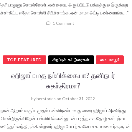
தெரியாதுனு சொன்னேன். என்னைய அனுப்பிட்டு பக்கத்துல இருக்கற
ீச்சர்கிட்ட ஏதோ சொல்லி சிரிச்சாங்க. ஏன் மாமா அப்டி பண்ணாங்க…”
1 Comment
TOP FEATURED
சிறப்புக் கட்டுரைகள்
மை. மாபூபீ
ஹிஜாப்: மத நம்பிக்கையா? தனிநபர்
சுதந்திரமா?
by
herstories
on
October 31, 2022
நான் ஆறாம் வகுப்பு முதல் பன்னிரண்டாவது வரை ஹிஜாப் அணிந்து
சென்றிருக்கிறேன். பள்ளியில் என்னுடன் படித்த சக தோழிகள் புர்கா
ிந்தும் வந்திருக்கின்றனர். ஹிஜாபோ புர்காவோ சக மாணவர்களுடன்