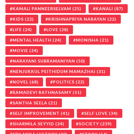
KAMALI PANNEERSELVAM
(25)
KANALI
(87)
KIDS
(22)
KRISHNAPRIYA NARAYAN
(22)
LIFE
(24)
LOVE
(28)
MENTAL HEALTH
(24)
MONISHA
(21)
MOVIE
(24)
NARAYANI SUBRAMANIYAN
(50)
NENJUKKUL PEITHIDUM MAMAZHAI
(31)
NOVEL
(68)
POLITICS
(22)
RAMADEVI RATHNASAMY
(51)
SANTHA SEELA
(21)
SELF IMPROVEMENT
(41)
SELF LOVE
(34)
SHARMILA SEYYID
(24)
SOCIETY
(239)