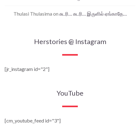
Thulasi Thulasima
on
சுடரி… சுடரி… இருளில் ஏங்காதே…
Herstories @ Instagram
[jr_instagram id="2"]
YouTube
[cm_youtube_feed id="3"]