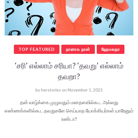
TOP FEATURED
நானாக நான்
ஹேமலதா
‘சரி’ எல்லாம் சரியா? ‘தவறு’ எல்லாம்
தவறா?
by
herstories
on
November 1, 2021
தன் வாழ்க்கை முழுவதும் மனதளவில்கூட அல்லது
எண்ணங்களில்கூட தவறுகளே செய்யாத யோக்கியர்கள் யாரேனும்
உண்டா?