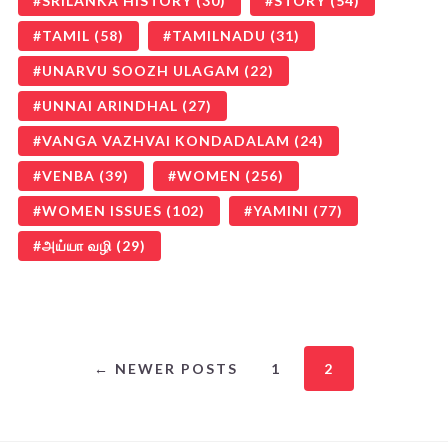
SRILANKA HISTORY
(30)
STORY
(54)
TAMIL
(58)
TAMILNADU
(31)
UNARVU SOOZH ULAGAM
(22)
UNNAI ARINDHAL
(27)
VANGA VAZHVAI KONDADALAM
(24)
VENBA
(39)
WOMEN
(256)
WOMEN ISSUES
(102)
YAMINI
(77)
அய்யா வழி
(29)
← NEWER POSTS
1
2