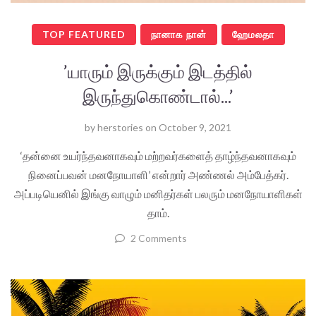
TOP FEATURED
நானாக நான்
ஹேமலதா
’யாரும் இருக்கும் இடத்தில்
இருந்துகொண்டால்...’
by
herstories
on
October 9, 2021
‘தன்னை உயர்ந்தவனாகவும் மற்றவர்களைத் தாழ்ந்தவனாகவும்
நினைப்பவன் மனநோயாளி’ என்றார் அண்ணல் அம்பேத்கர்.
அப்படியெனில் இங்கு வாழும் மனிதர்கள் பலரும் மனநோயாளிகள்
தாம்.
2 Comments