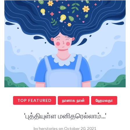
TOP FEATURED
நானாக நான்
ஹேமலதா
'புத்தியுள்ள மனிதரெல்லாம்...'
by
herstories
on
October 20, 2021