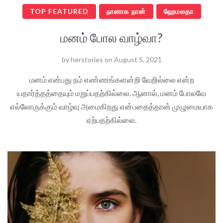
TOP FEATURED
நானாக நான்
ஹேமலதா
மனம் போல வாழ்வா?
by
herstories
on
August 5, 2021
மனம் என்பது நம் எண்ணங்களன்றி வேறில்லை என்ற
யதார்த்தத்தையும் மறுப்பதற்கில்லை. ஆனால், மனம் போலவே
எல்லோருக்கும் வாழ்வு அமைகிறது என்பதைத்தான் முழுமையாக
ஏற்பதற்கில்லை.