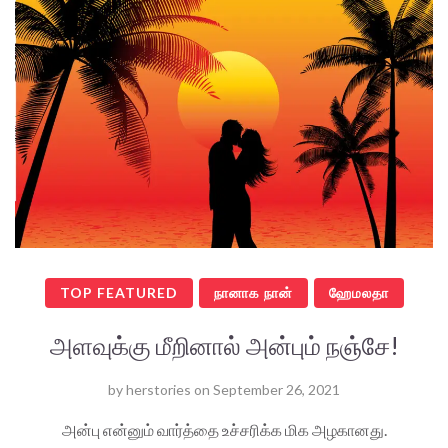
TOP FEATURED
நானாக நான்
ஹேமலதா
அளவுக்கு மீறினால் அன்பும் நஞ்சே!
by
herstories
on
September 26, 2021
அன்பு என்னும் வார்த்தை உச்சரிக்க மிக அழகானது.