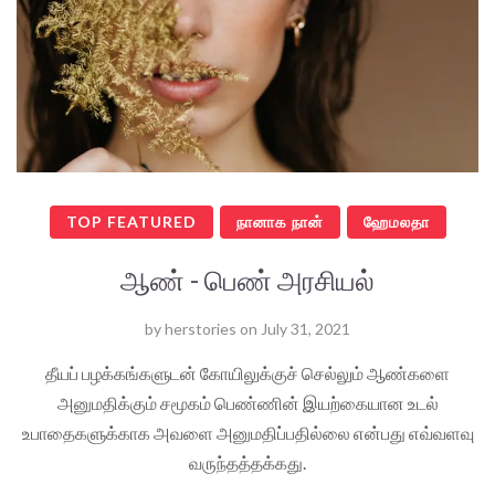
TOP FEATURED
நானாக நான்
ஹேமலதா
ஆண் - பெண் அரசியல்
by
herstories
on
July 31, 2021
தீயப் பழக்கங்களுடன் கோயிலுக்குச் செல்லும் ஆண்களை
அனுமதிக்கும் சமூகம் பெண்ணின் இயற்கையான உடல்
உபாதைகளுக்காக அவளை அனுமதிப்பதில்லை என்பது எவ்வளவு
வருந்தத்தக்கது.