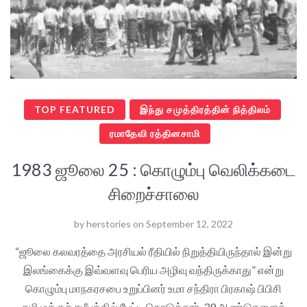
TOP FEATURED
இந்து சமுத்திரத்தின் நித்திலம்
ரமாதேவி ரத்தினசாமி
1983 ஜூலை 25 : கொழும்பு வெலிக்கடை
சிறைச்சாலை
by
herstories
on
September 12, 2022
“ஜூலை கலவரத்தை அரசியல் ரீதியில் நிறுத்தியிருந்தால் இன்று
இலங்கைக்கு இவ்வளவு பெரிய அழிவு வந்திருக்காது” என்று
கொழும்பு மாநகரசபை உறுப்பினர் உமா சந்திரா பிரகாஷ் பிபிசி
தமிழுக்குச் சமீபத்தில் பேட்டி கொடுத்தார். 39 ஆண்டுகளைக்