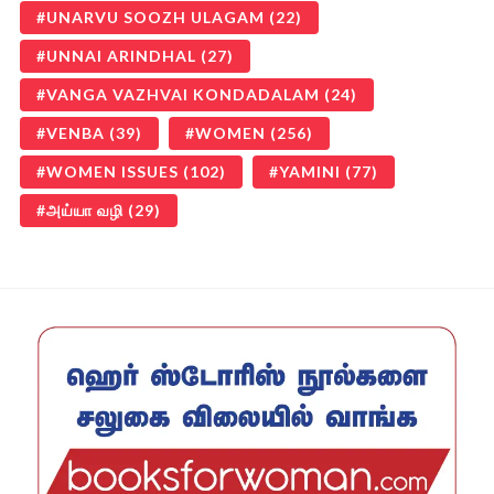
UNARVU SOOZH ULAGAM
(22)
UNNAI ARINDHAL
(27)
VANGA VAZHVAI KONDADALAM
(24)
VENBA
(39)
WOMEN
(256)
WOMEN ISSUES
(102)
YAMINI
(77)
அய்யா வழி
(29)