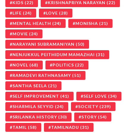
KIDS
(22)
KRISHNAPRIYA NARAYAN
(22)
LIFE
(24)
LOVE
(28)
MENTAL HEALTH
(24)
MONISHA
(21)
MOVIE
(24)
NARAYANI SUBRAMANIYAN
(50)
NENJUKKUL PEITHIDUM MAMAZHAI
(31)
NOVEL
(68)
POLITICS
(22)
RAMADEVI RATHNASAMY
(51)
SANTHA SEELA
(21)
SELF IMPROVEMENT
(41)
SELF LOVE
(34)
SHARMILA SEYYID
(24)
SOCIETY
(239)
SRILANKA HISTORY
(30)
STORY
(54)
TAMIL
(58)
TAMILNADU
(31)