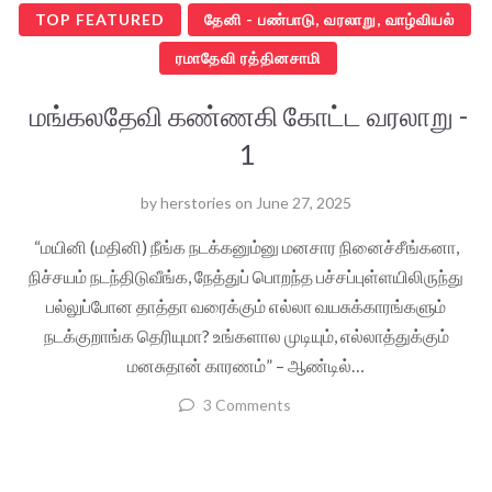
TOP FEATURED
தேனி - பண்பாடு, வரலாறு, வாழ்வியல்
ரமாதேவி ரத்தினசாமி
மங்கலதேவி கண்ணகி கோட்ட வரலாறு -
1
by
herstories
on
June 27, 2025
“மயினி (மதினி) நீங்க நடக்கனும்னு மனசார நினைச்சீங்கனா,
நிச்சயம் நடந்திடுவீங்க, நேத்துப் பொறந்த பச்சப்புள்ளயிலிருந்து
பல்லுப்போன தாத்தா வரைக்கும் எல்லா வயசுக்காரங்களும்
நடக்குறாங்க தெரியுமா? உங்களால முடியும், எல்லாத்துக்கும்
மனசுதான் காரணம்” – ஆண்டில்…
3 Comments