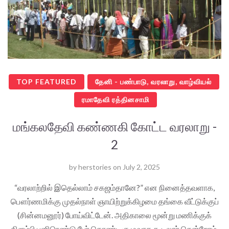
TOP FEATURED
தேனி - பண்பாடு, வரலாறு, வாழ்வியல்
ரமாதேவி ரத்தினசாமி
மங்கலதேவி கண்ணகி கோட்ட வரலாறு -
2
by
herstories
on
July 2, 2025
“வரலாற்றில் இதெல்லாம் சகஜம்தானே?” என நினைத்தவளாக,
பௌர்ணமிக்கு முதல்நாள் ஞாயிற்றுக்கிழமை தங்கை வீட்டுக்குப்
(சின்னமனூர்) போய்விட்டேன். அதிகாலை மூன்று மணிக்குக்
கிளம்பி பனிரெண்டு பேர் கொண்ட குழுவாக கூடலூர் சென்றோம்.