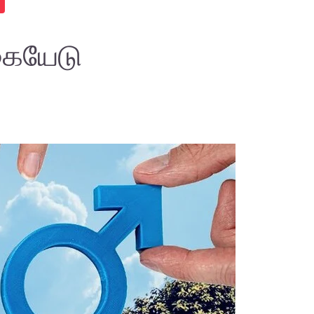
கையேடு