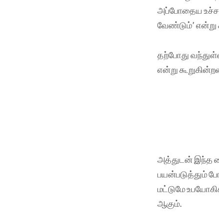
அப்போதைய உச்சநீ
வேண்டும்’ என்று 
தற்போது வந்துள்
என்று கூறுகின்ற
அத்துடன் இந்த 
பயன்படுத்தும் ப
மட்டுமே உபயோகி
ஆகும்.