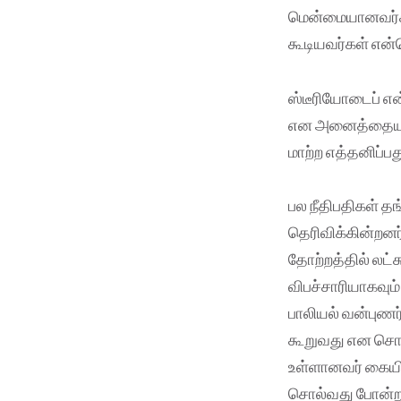
மென்மையானவர்கள
கூடியவர்கள் என்
ஸ்டீரியோடைப் எ
என அனைத்தையும்
மாற்ற எத்தனிப்ப
பல நீதிபதிகள் த
தெரிவிக்கின்றனர
தோற்றத்தில் லட்ச
விபச்சாரியாகவும
பாலியல் வன்புணர
கூறுவது என சொற்
உள்ளானவர் கையில்
சொல்வது போன்ற த