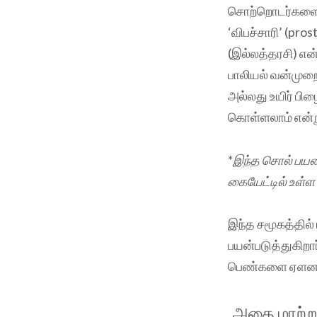
சொற்றொடர்களை மா
‘விபச்சாரி’ (pro
(இல்லத்தரசி) என
பாலியல் வன்முற
அல்லது உயிர் பிழ
கொள்ளலாம் என்று
*
இந்த சொல் பயன்
கையேட்டில் உள்ள
இந்த சமூகத்தில்
பயன்படுத்துகிறா
பெண்களை ஏளனம் 
அதை மாற்று