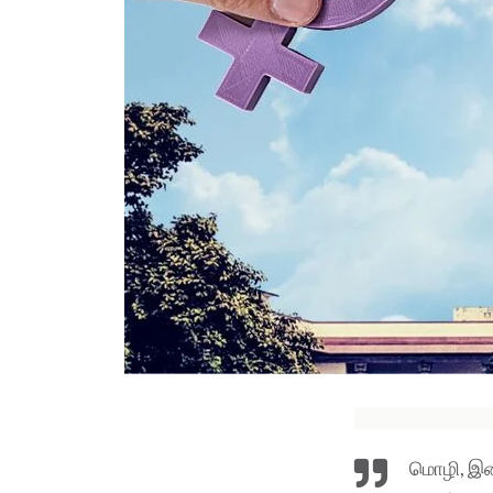
மொழி, இனம