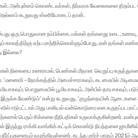
், அன்புள்ளம் கொண்டவர்கள், நிர்வாக வேலைகளை திறம்பட
றெல்லாம் கூறுவது ஸ்டீரியோடைப் தான்.
ன்பது ஒரு பொதுவான நம்பிக்கை. மக்கள் தங்களது உடை, உணவு,
 காலத்திற்கு ஏற்ப மாற்றிக்கொள்ளும்போது, ஏன் தங்கள் எண்
து இல்லை?
ங்கள் நிலையை உணராமல், பெண்கள் மீதான வெறுப்பு கருத்துக
். ‘மனைவி – நோக்கத்தில் அமைச்சராகவும், கடமையில் அடிமைய
ுமியாகவும், பொறுமையில் பூமியாகவும், அன்பில் தாயாகவும், படு
் இருக்க வேண்டும்’ என்று கூறுவது, ‘குழந்தையின் ஆடைகளை 
்வில் ஈடுபட்டால் அது பாலியல் வன்கொடுமை என கருதப்படமாட்ட
களால் பெரும் சிக்கலை நீதிபதிகள் உருவாக்குகின்றனர். வன்பு
 இருந்து ராக்கி வாங்கிக் கட்டிக் கொண்டு நிபந்தனை ஜாமீனில
ீர்ப்புகளையும் வழங்கியுள்ளனர். கடந்த மார்ச் மாதம் 2021ம் 