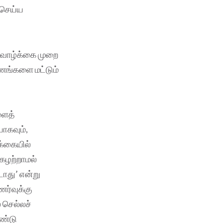
 செய்ய
 வாழ்க்கை முறை
ணங்களை மட்டும்
ளைத்
ாகவும்,
க்கையில்
கழற்றாமல்
ாது’ என்று
ணர்வுக்கு
் செல்லச்
ஆண்டு