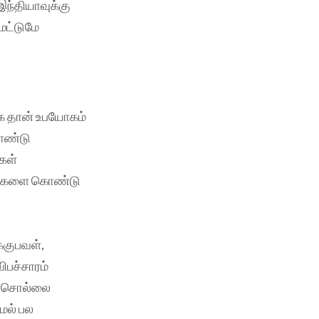
இந்தியாவுக்கு
மட்டுமே
ல
ாக தான் உபயோகம்
கொண்டு
்கள்
்றங்களை கொண்டு
்குபவள்,
ிபச்சாரம்
ம் சொல்லை
ாமல் பல