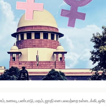
், உணவு, பண்பாடு, மதம், ஜாதி என பலவற்றை உள்ளடக்கி, ஒரே