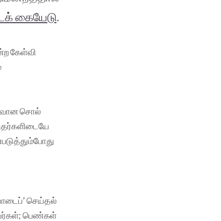
்டக் கையேடு
.
ன்ற கேள்வி
்
றைவான சொல்
மனிதர்களிடையே
்படுத்தும்போது
்
யோடைப்’ செய்தல்
வர்கள்; பெண்கள்