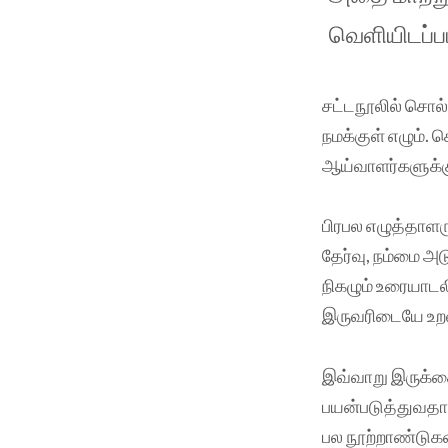
வெளியிடப்ப
சட்டநூலில் சொல் 
நமக்குள் எழும். 
ஆய்வாளர்களுக்கு 
பிரபல எழுத்தாள
தேர்வு, நம்மை அ
நிகழும் உரையாடல
இருவரிடையே உறவ
இவ்வாறு இருக்கை
பயன்படுத்துவதால
பல நூற்றாண்டுகள