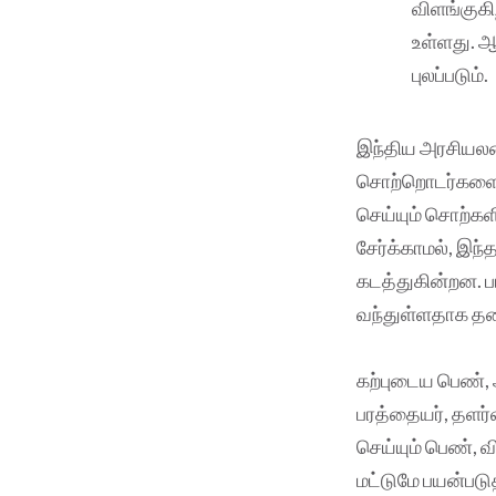
விளங்குகி
உள்ளது. ஆ
புலப்படும்.
இந்திய அரசியலமை
சொற்றொடர்களை மா
செய்யும் சொற்கள
சேர்க்காமல், இந
கடத்துகின்றன. 
வந்துள்ளதாக தலை
கற்புடைய பெண், 
பரத்தையர், தளர
செய்யும் பெண், 
மட்டுமே பயன்படுத