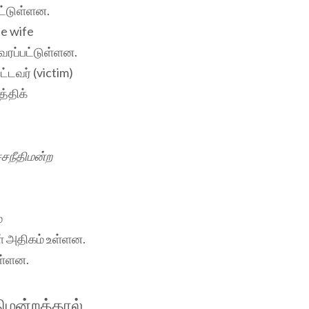
ட்டுள்ளன.
se wife
வரப்பட்டுள்ளன.
டவர் (victim)
த்திக்
்சநீதிமன்ற
்
ள் அதிகம் உள்ளன.
ள்ளன.
ிமன்றத்தால்