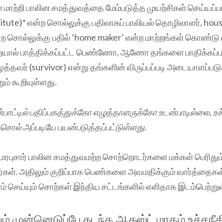
ற்றி பாலின சமத்துவத்தை மேம்படுத்த முயற்சிகள் செய்யப்ப
stitute)* என்ற சொல்லுக்கு பதிலாகப் பாலியல் தொழிலாளர், hou
்ற சொல்லுக்கு பதில் ‘home maker’ என்ற மாற்றங்கள் கொண்டு 
ையால் பாத்திக்கப்பட்ட பெண்ணோ, ஆணோ தங்களை பாதிக்கப்பட்
ைத்தவர் (survivor) என்று தங்களின் விருப்பப்படி அடையாளப்படு
ம் கூறியுள்ளது.
பாட்டில் பதிப்பகத்துக்கோ எழுத்தாளருக்கோ உடன்பாடில்லை, உச
 சொல் அப்படியே பயன்படுத்தப்பட்டுள்ளது.
 மரபுசார் பாலின சமத்துவமற்ற சொற்றொடர்களை மக்கள் பெரிதும
ர்கள். அதிலும் குறிப்பாக பெண்களை அவமதிக்கும் வார்த்தைக
செய்யும் சொற்கள் இந்திய சட்டங்களில் எளிதாக இடம்பெற்று
ம் முன்னெடுப்பே கடந்த ஆகஸ்ட் மாதம் உச்சநீத