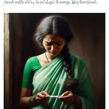
அவள் எதிர்பார்ப்பு, பொய்த்துப் போனது. இரு கோடுகள்.