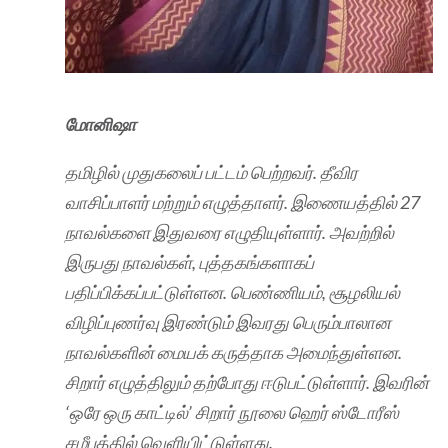
மோனிஷா
தமிழில் முதுகலைப் பட்டம் பெற்றவர். தீவிர
வாசிப்பாளர் மற்றும் எழுத்தாளர். இணையத்தில் 27
நாவல்களை இதுவரை எழுதியுள்ளார். அவற்றில்
இருபது நாவல்கள், புத்தகங்களாகப்
பதிப்பிக்கப்பட்டுள்ளன. பெண்ணியம், சூழலியல்
விழிப்புணர்வு இரண்டும் இவரது பெரும்பாலான
நாவல்களின் மையக் கருத்தாக அமைந்துள்ளன.
சிறார் எழுத்திலும் தற்போது ஈடுபட்டுள்ளார். இவரின்
‘ஒரே ஒரு காட்டில்’ சிறார் நூலை ஹெர் ஸ்டோரீஸ்
சமீபத்தில் வெளியிட்டுள்ளது.