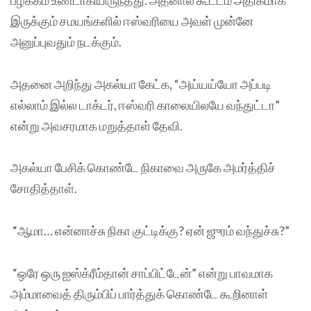
பழக்கம் உண்டாகியிருந்தது. அதனால் கூட்டம் அதிகமாக
இருக்கும் சமயங்களில் ஈஸ்வரியை அவள் முன்னே
அனுப்புவதும் நடக்கும்.
அதனை அறிந்து அகல்யா கேட்க, “அய்யய்யோ அப்படி
எல்லாம் இல்ல டாக்டர், ஈஸ்வரி காலையிலயே வந்துட்டா”
என்று அவசரமாக மறுத்தாள் தேவி.
அகல்யா பேசிக் கொண்டே நிகாவை அருகே அமர்த்திச்
சோதித்தாள்.
“ஆமா… என்னாச்சு நிகா குட்டிக்கு? ஏன் ஜுரம் வந்துச்சு?”
“ஒரே ஒரு ஐஸ்க்ரீம்தான் சாப்பிட்டேன்” என்று பாவமாக
அம்மாவைத் திரும்பிப் பார்த்துக் கொண்டே கூறினாள்