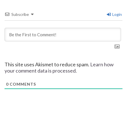
Subscribe
Login
This site uses Akismet to reduce spam.
Learn how
your comment data is processed.
0
COMMENTS