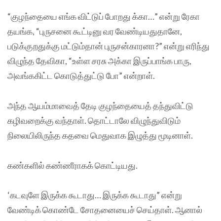
“குழந்தையை எங்க விட்டுப் போறது க்கா…” என்று ரேகா
தயங்க, “புருசனை கூட்டினு வர வேண்டியதுதானே,
படுக்குறதுக்கு மட்டும்தான் புருசன்காரனா?” என்று எரிந்து
விழுந்த தேவிகா, “உள்ள சரசு அக்கா இருப்பாங்க பாரு,
அவங்ககிட்ட கொடுத்துட்டு போ” என்றாள்.
அந்த ஆயம்மாவைத் தேடி குழந்தையைத் தந்துவிட்டு
கழிவறைக்கு வந்தாள். தொட்டாலே விழுந்துவிடும்
நிலையிலிருந்த கதவை மெதுவாக இழுத்து மூடினாள்.
கண்களில் கண்ணீராகக் கொட்டியது.
‘கடவுளே இருக்க கூடாது… இருக்க கூடாது” என்று
வேண்டிக் கொண்டே சோதனையைச் செய்தாள். ஆனால்