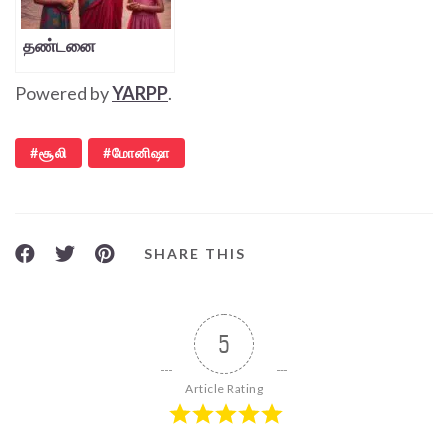
தண்டனை
Powered by
YARPP
.
சூலி
மோனிஷா
SHARE THIS
5
Article Rating