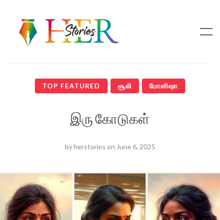
TOP FEATURED
சூலி
மோனிஷா
இரு கோடுகள்
by
herstories
on
June 6, 2025