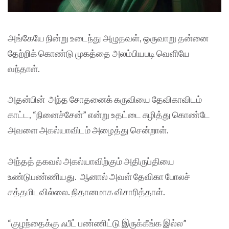
அங்கேயே நின்று உடைந்து அழுதவள், ஒருவாறு தன்னை
தேற்றிக் கொண்டு முகத்தை அலம்பியபடி வெளியே
வந்தாள்.
அதன்பின் அந்த சோதனைக் கருவியை தேவிகாவிடம்
காட்ட, “நினைச்சேன்” என்று உதட்டை சுழித்து கொண்டே
அவளை அகல்யாவிடம் அழைத்து சென்றாள்.
அந்தத் தகவல் அகல்யாவிற்கும் அதிருப்தியை
உண்டுபண்ணியது. ஆனால் அவள் தேவிகா போலச்
சத்தமிடவில்லை. நிதானமாக விசாரித்தாள்.
“குழந்தைக்கு ஃபீட் பண்ணிட்டு இருக்கீங்க இல்ல”