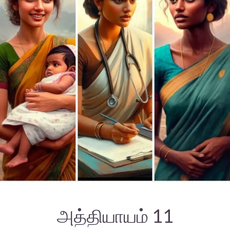
அத்தியாயம் 11