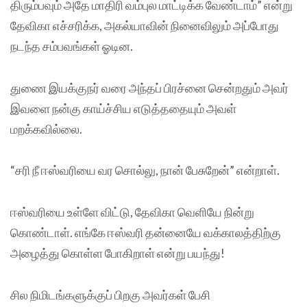
திரும்பவும் அதே மாதிரி வம்புல மாட்டிக்க வேண்டாம்” என்று
தேவிகா எச்சரிக்க, அகல்யாவின் நினைவிலும் அப்போது
நடந்த சம்பவங்கள் ஓடின.
துணை இயக்குநர் வரை அந்தப் பிரச்னை சென்றதும் அவர்
இவளை நன்கு காய்ச்சிய எடுத்ததையும் அவள்
மறக்கவில்லை.
“சரி நீ ஈஸ்வரியை வர சொல்லு, நான் பேசுறேன்” என்றாள்.
ஈஸ்வரியை உள்ளே விட்டு, தேவிகா வெளியே நின்று
கொண்டாள். எங்கே ஈஸ்வரி தன்னையே வக்காலத்திற்கு
அழைத்து கொள்ள போகிறாள் என்று பயந்து!
சில நிமிடங்களுக்குப் பிறகு அவர்கள் பேசி