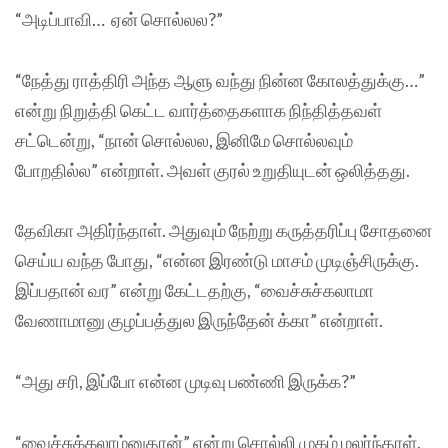
“அடிப்பாவி… ஏன் சொல்லல?”
“நேத்து ராத்திரி அந்த ஆளு வந்து நின்ன கோலத்துக்கு…”
என்று நிறுத்தி கெட்ட வார்த்தைகளாக நிந்தித்தவள்
சட்டென்று, “நான் சொல்லல, இனிமே சொல்லவும்
போறதில்ல” என்றாள். அவள் குரல் உறுதியுடன் ஒலித்தது.
தேவிகா அதிர்ந்தாள். அதுவும் நேற்று கருத்தரிப்பு சோதனை
செய்ய வந்த போது, “என்ன இரண்டு மாசம் முடிஞ்சிருக்கு.
இப்பதான் வர” என்று கேட்டதற்கு, “வைச்சுச்கலாமா
வேணாமானு குழப்பத்துல இருந்தேன் க்கா” என்றாள்.
“அது சரி, இப்போ என்ன முடிவு பண்ணி இருக்க?”
“வைச்சுக்கலாம்னுதான்” என்று சொல்லி முகம் மலர்ந்தாள்.