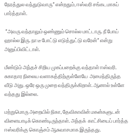
நேரத்துல வந்துடுவாரு” என்றதும், ஈஸ்வரி சங்கடமாகப்
பார்த்தாள்.
“அவரு வந்தாலும் ஒண்ணும் சொல்ல மாட்டாரு. நீ போய்
ஹால்ல இரு. நா டீ போட்டு எடுத்துட்டு வரேன்” என்று
அனுப்பிவிட்டாள்.
மீண்டும் அந்தச் சிறிய முகப்பறைக்கு வந்தாள் ஈஸ்வரி.
சுகாதார நிலைய வளாகத்திற்குள்ளேயே அமைந்திருந்த
வீடு அது. ஒரே ஒரு முறை வந்திருக்கிறாள். ஆனால் உள்ளே
வந்தது இல்லை.
மற்றுமொரு அறையில் நிகா, தேவிகாவின் மகன்களுடன்
விளையாடிக் கொண்டிருந்தாள். அந்தக் காட்சியைப் பார்த்த
ஈஸ்வரிக்கு கொஞ்சம் ஆசுவாசமாக இருந்தது.