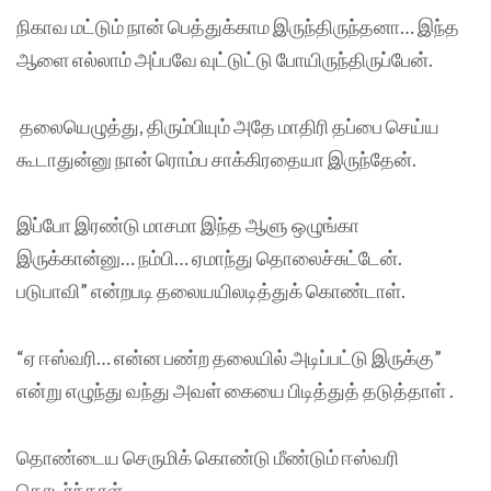
நிகாவ மட்டும் நான் பெத்துக்காம இருந்திருந்தனா… இந்த
ஆளை எல்லாம் அப்பவே வுட்டுட்டு போயிருந்திருப்பேன்.
தலையெழுத்து, திரும்பியும் அதே மாதிரி தப்பை செய்ய
கூடாதுன்னு நான் ரொம்ப சாக்கிரதையா இருந்தேன்.
இப்போ இரண்டு மாசமா இந்த ஆளு ஒழுங்கா
இருக்கான்னு… நம்பி… ஏமாந்து தொலைச்சுட்டேன்.
படுபாவி” என்றபடி தலையயிலடித்துக் கொண்டாள்.
“ஏ ஈஸ்வரி… என்ன பண்ற தலையில் அடிப்பட்டு இருக்கு”
என்று எழுந்து வந்து அவள் கையை பிடித்துத் தடுத்தாள் .
தொண்டைய செருமிக் கொண்டு மீண்டும் ஈஸ்வரி
தொடர்ந்தாள்.