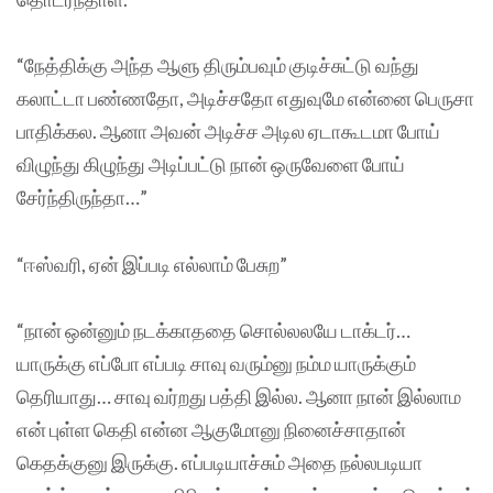
“நேத்திக்கு அந்த ஆளு திரும்பவும் குடிச்சுட்டு வந்து
கலாட்டா பண்ணதோ, அடிச்சதோ எதுவுமே என்னை பெருசா
பாதிக்கல. ஆனா அவன் அடிச்ச அடில ஏடாகூடமா போய்
விழுந்து கிழுந்து அடிப்பட்டு நான் ஒருவேளை போய்
சேர்ந்திருந்தா…”
“ஈஸ்வரி, ஏன் இப்படி எல்லாம் பேசுற”
“நான் ஒன்னும் நடக்காததை சொல்லலயே டாக்டர்…
யாருக்கு எப்போ எப்படி சாவு வரும்னு நம்ம யாருக்கும்
தெரியாது… சாவு வர்றது பத்தி இல்ல. ஆனா நான் இல்லாம
என் புள்ள கெதி என்ன ஆகுமோனு நினைச்சாதான்
கெதக்குனு இருக்கு. எப்படியாச்சும் அதை நல்லபடியா