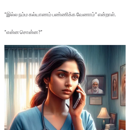
“இல்ல நம்ம கல்யாணம் பண்ணிக்க வேணாம்” என்றாள்.
“என்ன சொன்ன?”