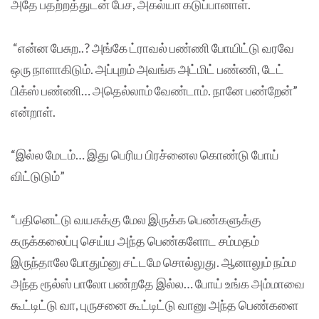
அதே பதற்றத்துடன் பேச, அகல்யா கடுப்பானாள்.
“என்ன பேசுற..? அங்கே ட்ராவல் பண்ணி போயிட்டு வரவே
ஒரு நாளாகிடும். அப்புறம் அவங்க அட்மிட் பண்ணி, டேட்
பிக்ஸ் பண்ணி… அதெல்லாம் வேண்டாம். நானே பண்றேன்”
என்றாள்.
“இல்ல மேடம்… இது பெரிய பிரச்னைல கொண்டு போய்
விட்டுடும்”
“பதினெட்டு வயசுக்கு மேல இருக்க பெண்களுக்கு
கருக்கலைப்பு செய்ய அந்த பெண்களோட சம்மதம்
இருந்தாலே போதும்னு சட்டமே சொல்லுது. ஆனாலும் நம்ம
அந்த ரூல்ஸ் பாலோ பண்றதே இல்ல… போய் உங்க அம்மாவை
கூட்டிட்டு வா, புருசனை கூட்டிட்டு வானு அந்த பெண்களை