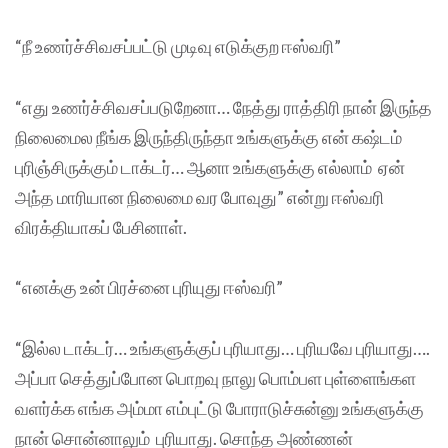
“நீ உணர்ச்சிவசப்பட்டு முடிவு எடுக்குற ஈஸ்வரி”
“எது உணர்ச்சிவசப்படுறேனா… நேத்து ராத்திரி நான் இருந்த
நிலைமைல நீங்க இருந்திருந்தா உங்களுக்கு என் கஷ்டம்
புரிஞ்சிருக்கும் டாக்டர்… ஆனா உங்களுக்கு எல்லாம் ஏன்
அந்த மாரியான நிலைமை வர போவுது” என்று ஈஸ்வரி
விரக்தியாகப் பேசினாள்.
“எனக்கு உன் பிரச்னை புரியுது ஈஸ்வரி”
“இல்ல டாக்டர்… உங்களுக்குப் புரியாது… புரியவே புரியாது….
அப்பா செத்துப்போன பொறவு நாலு பொம்பள புள்ளைங்கள
வளர்க்க எங்க அம்மா எம்புட்டு போராடுச்சுன்னு உங்களுக்கு
நான் சொன்னாலும் புரியாது. சொந்த அண்ணன்