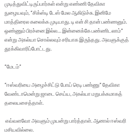
முடித்துவிட்டிருப்பார்கள் என்று எண்ணி தேவிகா
நுழையவும், “சிக்ஸ்டி டேஸ் மேல ஆகிடுச்சு. இனிமே
மாத்திரைல கலைக்க முடியாது. டி என் சி தான் பண்ணனும்.
ஒண்ணும் பிரச்னை இல்ல… இன்னைக்கே பண்ணிடலாம்”
என்று அகல்யா சொல்லவும் சரியாக இருந்தது. அவளுக்குத்
தூக்கிவாரிப்போட்டது.
“மேடம்”
“ஈஸ்வரியை அழைச்சிட்டு போய் ரெடி பண்ணு” தேவிகா
வேண்டாமென்று ஜாடை செய்ய, அகல்யா மறுபக்கமாகத்
தலையசைத்தாள்.
எவ்வளவோ அவளும் முயன்று பார்த்தாள். ஆனால் ஈஸ்வரி
மசியவில்லை.