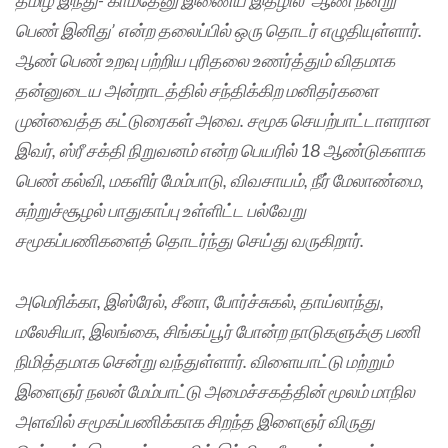
தமிழ் இந்து- காமதேனு இணைய இதழில் ‘ஆண் நன்று
பெண் இனிது’ என்ற தலைப்பில் ஒரு தொடர் எழுதியுள்ளார்.
ஆண் பெண் உறவு பற்றிய புரிதலை உணர்த்தும் விதமாக
தன்னுடைய அன்றாடத்தில் சந்திக்கிற மனிதர்களை
முன்வைத்த கட்டுரைகள் அவை. சமூக செயற்பாட்டாளரான
இவர், ஸ்ரீ சக்தி நிறுவனம் என்ற பெயரில் 18 ஆண்டுகளாக
பெண் கல்வி, மகளிர் மேம்பாடு, விவசாயம், நீர் மேலாண்மை,
சுற்றுச்சூழல் பாதுகாப்பு உள்ளிட்ட பல்வேறு
சமூகப்பணிகளைத் தொடர்ந்து செய்து வருகிறார்.
அமெரிக்கா, இஸ்ரேல், சீனா, போர்ச்சுகல், தாய்லாந்து,
மலேசியா, இலங்கை, சிங்கப்பூர் போன்ற நாடுகளுக்கு பணி
நிமித்தமாக சென்று வந்துள்ளார். விளையாட்டு மற்றும்
இளைஞர் நலன் மேம்பாட்டு அமைச்சகத்தின் மூலம் மாநில
அளவில் சமூகப்பணிக்காக சிறந்த இளைஞர் விருது