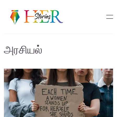
அரசியல்