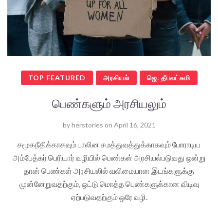
TOP FEATURED
அரசியல்
ஜெ. தீபலட்சுமி
பெண்களும் அரசியலும்
by
herstories
on
April 16, 2021
சமூகநீதிக்காகவும் பாலின சமத்துவத்துக்காகவும் போராடிய
அம்பேத்கர் பெரியார் வழியில் பெண்கள் அரசியல்படுவது ஒன்று
தான் பெண்கள் அரசியலில் வலிமையான இடங்களுக்கு
முன்னேறுவதற்கும், ஒட்டு மொத்த பெண்களுக்கான விடிவு
ஏற்படுவதற்கும் ஒரே வழி.