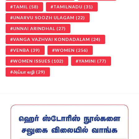
TAMIL
(58)
TAMILNADU
(31)
UNARVU SOOZH ULAGAM
(22)
UNNAI ARINDHAL
(27)
VANGA VAZHVAI KONDADALAM
(24)
VENBA
(39)
WOMEN
(256)
WOMEN ISSUES
(102)
YAMINI
(77)
அய்யா வழி
(29)