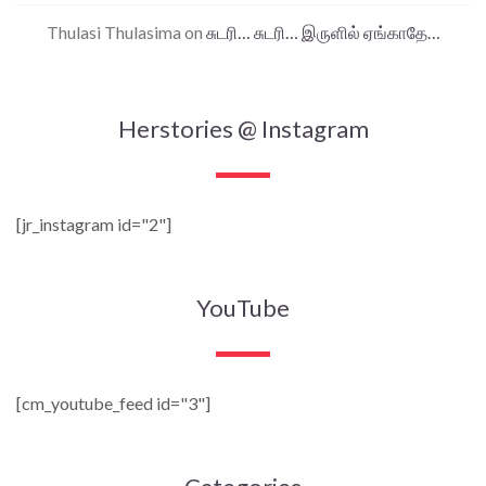
Thulasi Thulasima
on
சுடரி… சுடரி… இருளில் ஏங்காதே…
Herstories @ Instagram
[jr_instagram id="2"]
YouTube
[cm_youtube_feed id="3"]