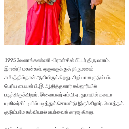
1995 வேளாங்கண்ணி -பிரான்சிஸ் பீட்டர் திருமணம்.
இரண்டு மகன்கள். ஒருவருக்குத் திருமணம்
சமீபத்தில்தான் ஆகியிருக்கிறது. சிறப்பான குடும்பம்.
பெரிய பையன் பி.இ. ஆதித்தனார் கல்லூரியில்
படித்திருக்கிறார். இளையவர் எம்.பி.ஏ. துபாயில் கனடா
யுனிவர்சிட்டியில் படித்துக் கொண்டு இருக்கிறார். மொத்தக்
குடும்பமே கல்வியால் உயர்வைக் காணுகிறது.