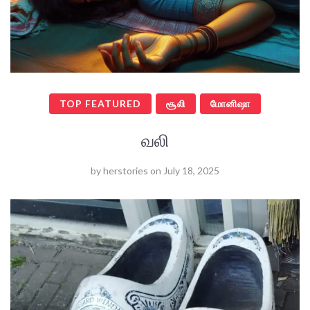
TOP FEATURED
சூலி
மோனிஷா
வலி
by
herstories
on
July 18, 2025