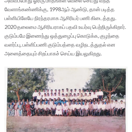
அவ்வப்போது ஓரிரு மாதங்கள் வேலை செய்து வந்த
வேளாங்கண்ணிக்கு, 1998ஆம் ஆண்டு, தான் படித்த
பள்ளியிலேயே நிரந்தரமாக ஆசிரியர் பணி கிடைத்தது.
2020 தலைமை ஆசிரியராகப் பதவி உயர்வு பெற்றிருக்கிறார்.
குடும்பமே இணைந்து ஒத்துழைப்பு கொடுக்க, குழந்தை
வளர்ப்பு, பள்ளிப்பணி குடும்பத்தை வழிநடத்துதல் என
அனைத்தையும் சிறப்பாகச் செய்ய இயலுகிறது.