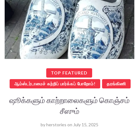
TOP FEATURED
ஆம்ஸ்டர்டாமைச் சுற்றிப் பார்க்கப் போறோம்!
தரங்கிணி
ஷூக்களும் காற்றாலைகளும் கொஞ்சம்
சீஸும்
by
herstories
on
July 15, 2025