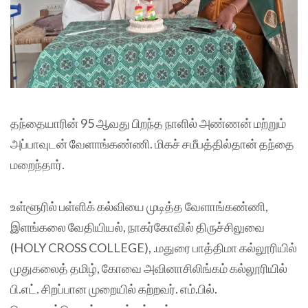
தந்தையாரின் 95 ஆவது பிறந்த நாளில் அண்ணன் மற்றும்
அப்பாவுடன் வேளாங்கண்ணி. மிகச் சமீபத்தில்தான் தந்தை
மறைந்தார்.
உள்ளூரில் பள்ளிக் கல்வியை முடித்த வேளாங்கண்ணி,
இளங்கலை வேதியியல், நாகர்கோவில் திருச்சிலுவை
(HOLY CROSS COLLEGE), .மதுரை பாத்திமா கல்லூரியில்
முதுகலைத் தமிழ், கோவை அவினாசிலிங்கம் கல்லூரியில்
பி.எட். சிறப்பான முறையில் கற்றவர். எம்.பில்.