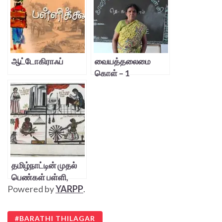
ஆட்டோகிராஃப்
வையத்தலைமை
கொள் – 1
தமிழ்நாட்டின் முதல்
பெண்கள் பள்ளி,
Powered by
YARPP
.
அதைத் தாங்கிப்
பிடிக்கும்
ஆசிரியர்கள்!
BARATHI THILAGAR