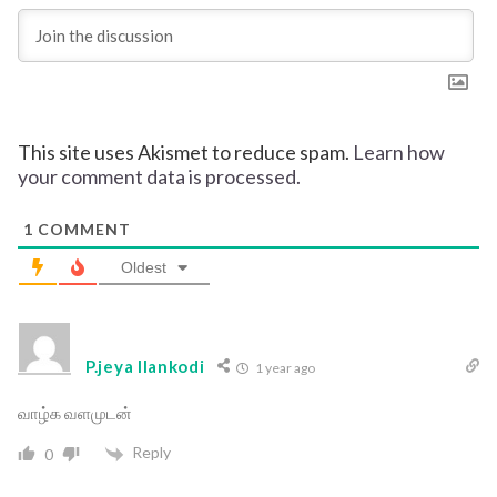
This site uses Akismet to reduce spam.
Learn how
your comment data is processed.
1
COMMENT
Oldest
P.jeya llankodi
1 year ago
வாழ்க வளமுடன்
Reply
0